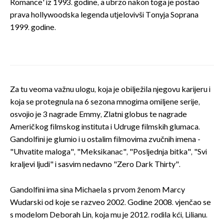
Romance' iz 1993. godine, a ubrzo nakon toga je postao
prava hollywoodska legenda utjelovivši Tonyja Soprana
1999. godine.
Za tu veoma važnu ulogu, koja je obilježila njegovu karijeru i
koja se protegnula na 6 sezona mnogima omiljene serije,
osvojio je 3 nagrade Emmy, Zlatni globus te nagrade
Američkog filmskog instituta i Udruge filmskih glumaca.
Gandolfini je glumio i u ostalim filmovima zvučnih imena -
"Uhvatite maloga", "Meksikanac", "Posljednja bitka", "Svi
kraljevi ljudi" i sasvim nedavno "Zero Dark Thirty".
Gandolfini ima sina Michaela s prvom ženom Marcy
Wudarski od koje se razveo 2002. Godine 2008. vjenčao se
s modelom Deborah Lin, koja mu je 2012. rodila kći, Lilianu.