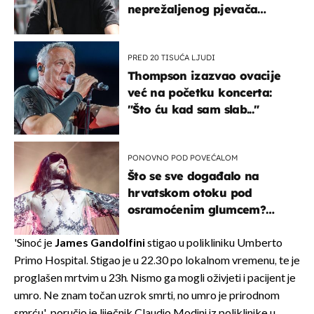
neprežaljenog pjevača
projurila špicom na dva
kotača
PRED 20 TISUĆA LJUDI
Thompson izazvao ovacije
već na početku koncerta:
"Što ću kad sam slab..."
PONOVNO POD POVEĆALOM
Što se sve događalo na
hrvatskom otoku pod
osramoćenim glumcem?
Bizarni prizori i danas
izazivaju nevjericu
'Sinoć je
James Gandolfini
stigao u polikliniku Umberto
Primo Hospital. Stigao je u 22.30 po lokalnom vremenu, te je
proglašen mrtvim u 23h. Nismo ga mogli oživjeti i pacijent je
umro. Ne znam točan uzrok smrti, no umro je prirodnom
smrću', poručio je liječnik Claudio Modini iz poliklinike u