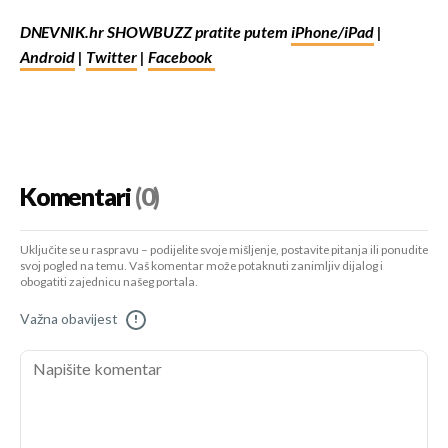
DNEVNIK.hr SHOWBUZZ pratite putem
iPhone/iPad
|
Android
|
Twitter
|
Facebook
Komentari
(0)
Uključite se u raspravu – podijelite svoje mišljenje, postavite pitanja ili ponudite
svoj pogled na temu. Vaš komentar može potaknuti zanimljiv dijalog i
obogatiti zajednicu našeg portala.
Važna obavijest
!