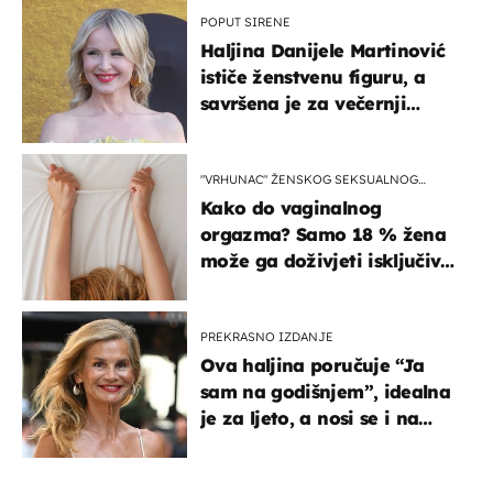
POPUT SIRENE
Haljina Danijele Martinović
ističe ženstvenu figuru, a
savršena je za večernji
izlazak na moru
"VRHUNAC" ŽENSKOG SEKSUALNOG
ISKUSTVA
Kako do vaginalnog
orgazma? Samo 18 % žena
može ga doživjeti isključivo
na ovaj način
PREKRASNO IZDANJE
Ova haljina poručuje “Ja
sam na godišnjem”, idealna
je za ljeto, a nosi se i na
zagrebačkoj špici