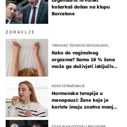
košarkaš došao na klupu
Barcelone
ZDRAVLJE
"VRHUNAC" ŽENSKOG SEKSUALNOG
ISKUSTVA
Kako do vaginalnog
orgazma? Samo 18 % žena
može ga doživjeti isključivo
na ovaj način
NOVO ISTRAŽIVANJE
Hormonska terapija u
menopauzi: Žene koje je
koriste imaju znatno manji
rizik od ovoga
STUDIJA NA GOTOVO 1.900 OSOBA