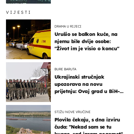
VIJESTI
DRAMA U RIJECI
Urušio se balkon kuće, na
njemu bile dvije osobe:
"Život im je visio o koncu"
BURE BARUTA
Ukrajinski stručnjak
upozorava na novu
prijetnju: Ovaj grad u BiH-u
bi mogao biti žarište
STIŽU NOVE VRUĆINE
Plovila čekaju, s dna izviru
čuda: "Nekad sam se tu
kupao, sad igram nogomet"