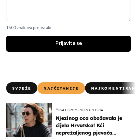
1500 znakova preostalo
Prijavite se
SVJEŽE
NAJČITANIJE
NAJKOMENTIRAN
ČUVA USPOMENU NA NJEGA
Njezinog oca obožavala je
cijela Hrvatska! Kći
neprežaljenog pjevača