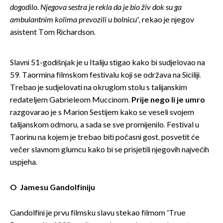
dogodilo. Njegova sestra je rekla da je bio živ dok su ga
ambulantnim kolima prevozili u bolnicu
', rekao je njegov
asistent Tom Richardson.
Slavni 51-godišnjak je u Italiju stigao kako bi sudjelovao na
59. Taormina filmskom festivalu koji se održava na Siciliji.
Trebao je sudjelovati na okruglom stolu s talijanskim
redateljem Gabrieleom Muccinom.
Prije nego li je umro
razgovarao je s Marion Sestijem kako se veseli svojem
talijanskom odmoru, a sada se sve promijenilo. Festival u
Taorinu na kojem je trebao biti počasni gost, posvetit će
večer slavnom glumcu kako bi se prisjetili njegovih najvećih
uspjeha.
O Jamesu Gandolfiniju
Gandolfini je prvu filmsku slavu stekao filmom 'True