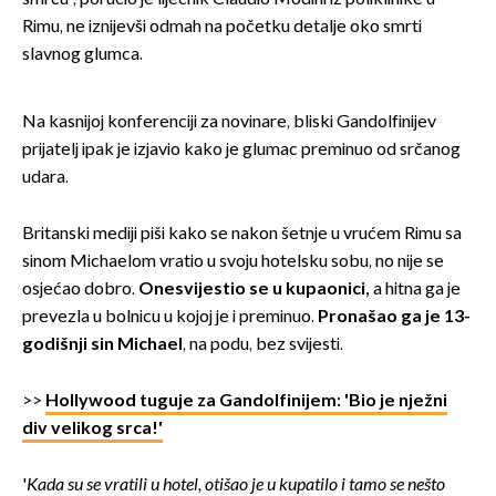
Rimu, ne iznijevši odmah na početku detalje oko smrti
slavnog glumca.
Na kasnijoj konferenciji za novinare, bliski Gandolfinijev
prijatelj ipak je izjavio kako je glumac preminuo od srčanog
udara.
Britanski mediji piši kako se nakon šetnje u vrućem Rimu sa
sinom Michaelom vratio u svoju hotelsku sobu, no nije se
osjećao dobro.
Onesvijestio se u kupaonici,
a hitna ga je
prevezla u bolnicu u kojoj je i preminuo.
Pronašao ga je 13-
godišnji sin Michael
, na podu, bez svijesti.
>>
Hollywood tuguje za Gandolfinijem: 'Bio je nježni
div velikog srca!'
'
Kada su se vratili u hotel, otišao je u kupatilo i tamo se nešto