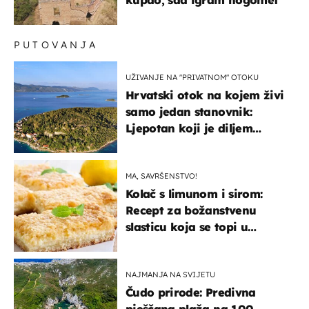
PUTOVANJA
UŽIVANJE NA "PRIVATNOM" OTOKU
Hrvatski otok na kojem živi
samo jedan stanovnik:
Ljepotan koji je diljem
svijeta poznat po svojem
"bijelom zlatu"
MA, SAVRŠENSTVO!
Kolač s limunom i sirom:
Recept za božanstvenu
slasticu koja se topi u
ustima
NAJMANJA NA SVIJETU
Čudo prirode: Predivna
pješčana plaža na 100