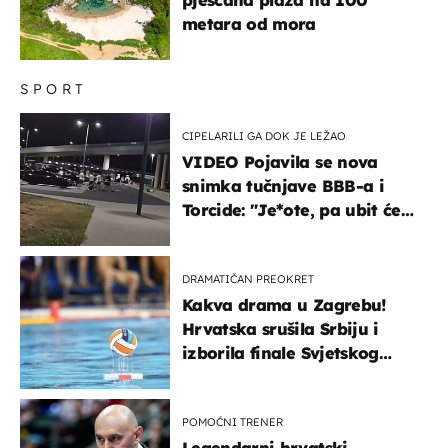
metara od mora
SPORT
CIPELARILI GA DOK JE LEŽAO
VIDEO Pojavila se nova
snimka tučnjave BBB-a i
Torcide: "Je*ote, pa ubit će
ga!"
DRAMATIČAN PREOKRET
Kakva drama u Zagrebu!
Hrvatska srušila Srbiju i
izborila finale Svjetskog
prvenstva
POMOĆNI TRENER
Legendarni hrvatski