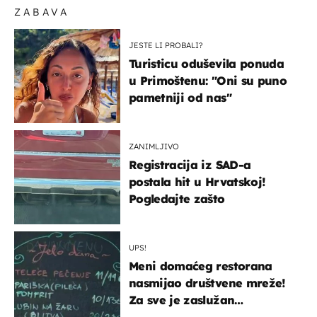
ZABAVA
JESTE LI PROBALI?
Turisticu oduševila ponuda
u Primoštenu: "Oni su puno
pametniji od nas"
ZANIMLJIVO
Registracija iz SAD-a
postala hit u Hrvatskoj!
Pogledajte zašto
UPS!
Meni domaćeg restorana
nasmijao društvene mreže!
Za sve je zaslužan
urnebesan naziv jela