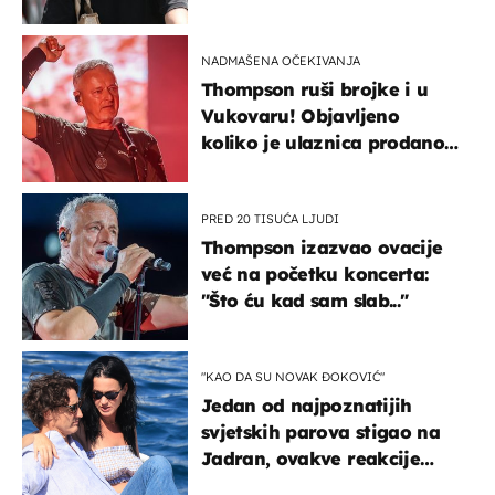
projurila špicom na dva
kotača
NADMAŠENA OČEKIVANJA
Thompson ruši brojke i u
Vukovaru! Objavljeno
koliko je ulaznica prodano
u kratkom vremenu
PRED 20 TISUĆA LJUDI
Thompson izazvao ovacije
već na početku koncerta:
"Što ću kad sam slab..."
"KAO DA SU NOVAK ĐOKOVIĆ"
Jedan od najpoznatijih
svjetskih parova stigao na
Jadran, ovakve reakcije
vjerojatno nisu očekivali