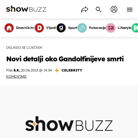
Dnevnik.hr
Vijesti
Sport
Putovanja
Lifestyle
OGLASIO SE LIJEČNIK
Novi detalji oko Gandolfinijeve smrti
Piše
S.K.
,
20.06.2013 @ 14:34
CELEBRITY
KOMENTARI
OMOGUĆI OBAVIJESTI