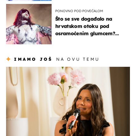
PONOVNO POD POVEĆALOM
Što se sve događalo na
hrvatskom otoku pod
osramoćenim glumcem?
Bizarni prizori i danas
izazivaju nevjericu
IMAMO JOŠ
NA OVU TEMU
moda & ljepota