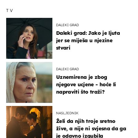
TV
DALEKI GRAD
Daleki grad: Jako je ljuta
jer se miješa u njezine
stvari
DALEKI GRAD
Uznemirena je zbog
njegove ucjene - hoće li
napraviti što traži?
NASLJEDNIK
Želi da njih troje sretno
žive, a nije ni svjesna da ga
je odavno izgubila