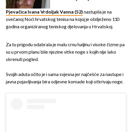
Pjevačica Ivana Vrdoljak Vanna (52)
nastupila je na
svečanoj Noći hrvatskog tenisa na kojoj je obilježeno 110
godina organiziranog teniskog djelovanja u Hrvatskoj.
Za tu prigodu odabrala je malu crnu haljinu i visoke čizme pa
su u prvom planu bile njezine vitke noge s kojih nije lako
skrenuti pogled.
Svojih aduta očito je i sama svjesna jer najčešće za nastupe i
javna pojavljivanja bira odjevne komade koji otkrivaju noge.