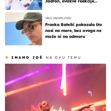
Jadran, ovakve reakcije
vjerojatno nisu očekivali
VRLO ZANIMLJIVO!
Franka Batelić pokazala što
nosi na more, bez ovoga ne
može ni na odmoru
IMAMO JOŠ
NA OVU TEMU
kultura & zabava