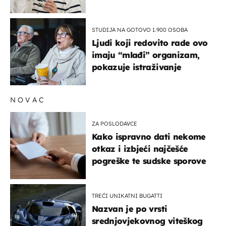
rizik od ovoga
STUDIJA NA GOTOVO 1.900 OSOBA
Ljudi koji redovito rade ovo
imaju “mlađi” organizam,
pokazuje istraživanje
NOVAC
ZA POSLODAVCE
Kako ispravno dati nekome
otkaz i izbjeći najčešće
pogreške te sudske sporove
TREĆI UNIKATNI BUGATTI
Nazvan je po vrsti
srednjovjekovnog viteškog