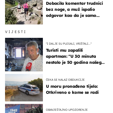
Dobacila komentar trudnici
bez noge, a muž ispalio
odgovor kao da je samo
čekao…
VIJESTI
"I DALJE SU PLESALI, VRIŠTALI..."
Turisti mu zapalili
apartman: "U 30 minuta
nestalo je 50 godina našeg
života, supruga i ja ne
možemo oka sklopiti"
ČEKA SE NALAZ OBDUKCIJE
U moru pronađeno tijelo:
Otkriveno o kome se radi
OBAVJEŠTAJNO UPOZORENJE