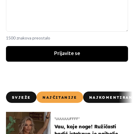
1500 znakova preostalo
Prijavite se
SVJEŽE
NAJČITANIJE
NAJKOMENTIRAN
"UUUUUUFFFF"
Vau, koje noge! Ružičasti
badić istaknuo je najbolje