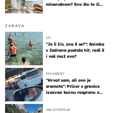
mineralnom? Evo što to čini
organizmu
ZABAVA
LOL
"Je li živ, zna li se?": Snimka
s Jadrana postala hit, radi li
i vaš muž ovo?
ŠTO KAŽETE?
"Hrvat sam, ali ovo je
sramota": Prizor s granice
izazvao burnu raspravu na
društvenim mrežama
KAO IZ PIŠTOLJA