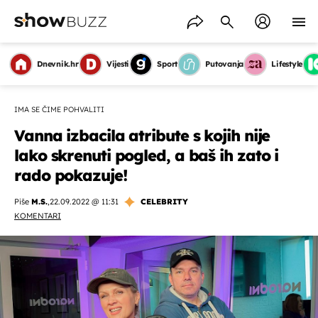
Dnevnik.hr
Vijesti
Sport
Putovanja
Lifestyle
IMA SE ČIME POHVALITI
Vanna izbacila atribute s kojih nije
lako skrenuti pogled, a baš ih zato i
rado pokazuje!
Piše
M.S.
,
22.09.2022 @ 11:31
CELEBRITY
KOMENTARI
OMOGUĆI OBAVIJESTI