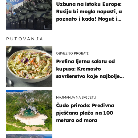
Uzbuna na istoku Europe:
Rusija bi mogla napasti, a
poznato i kada! Moguć i
kopneni upad u članicu
NATO-a
PUTOVANJA
OBVEZNO PROBATI!
Prefina ljetna salata od
kupusa: Kremasto
savršenstvo koje najbolje
paše uz pečeno meso
NAJMANJA NA SVIJETU
Čudo prirode: Predivna
pješčana plaža na 100
metara od mora