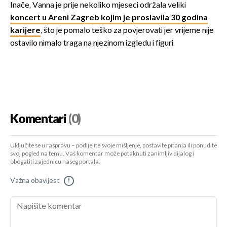
Inače, Vanna je prije nekoliko mjeseci održala veliki
koncert u Areni Zagreb kojim je proslavila 30 godina
karijere
, što je pomalo teško za povjerovati jer vrijeme nije
ostavilo nimalo traga na njezinom izgledu i figuri.
Komentari
(0)
Uključite se u raspravu – podijelite svoje mišljenje, postavite pitanja ili ponudite
svoj pogled na temu. Vaš komentar može potaknuti zanimljiv dijalog i
obogatiti zajednicu našeg portala.
Važna obavijest
!