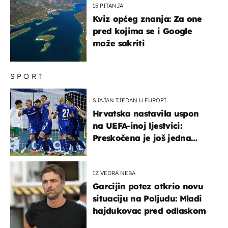
15 PITANJA
Kviz općeg znanja: Za one
pred kojima se i Google
može sakriti
SPORT
SJAJAN TJEDAN U EUROPI
Hrvatska nastavila uspon
na UEFA-inoj ljestvici:
Preskočena je još jedna
država
IZ VEDRA NEBA
Garcijin potez otkrio novu
situaciju na Poljudu: Mladi
hajdukovac pred odlaskom