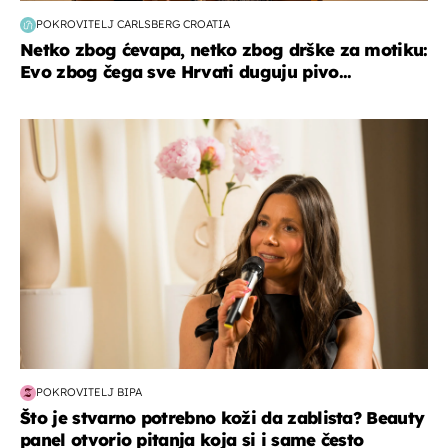
POKROVITELJ CARLSBERG CROATIA
Netko zbog ćevapa, netko zbog drške za motiku:
Evo zbog čega sve Hrvati duguju pivo...
moda & ljepota
POKROVITELJ BIPA
Što je stvarno potrebno koži da zablista? Beauty
panel otvorio pitanja koja si i same često