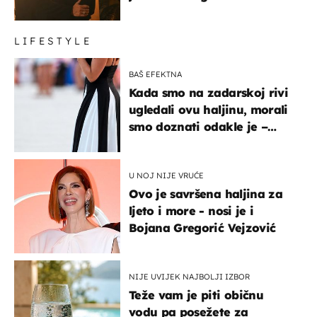
LIFESTYLE
BAŠ EFEKTNA
Kada smo na zadarskoj rivi
ugledali ovu haljinu, morali
smo doznati odakle je –
košta samo 18 eura
U NOJ NIJE VRUĆE
Ovo je savršena haljina za
ljeto i more - nosi je i
Bojana Gregorić Vejzović
NIJE UVIJEK NAJBOLJI IZBOR
Teže vam je piti običnu
vodu pa posežete za