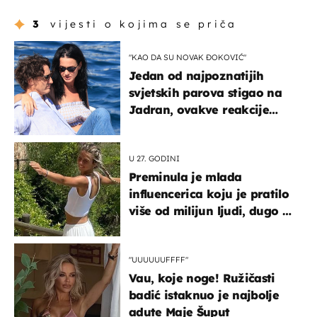
3
vijesti o kojima se priča
"KAO DA SU NOVAK ĐOKOVIĆ"
Jedan od najpoznatijih
svjetskih parova stigao na
Jadran, ovakve reakcije
vjerojatno nisu očekivali
U 27. GODINI
Preminula je mlada
influencerica koju je pratilo
više od milijun ljudi, dugo se
borila s opakom bolešću
"UUUUUUFFFF"
Vau, koje noge! Ružičasti
badić istaknuo je najbolje
adute Maje Šuput