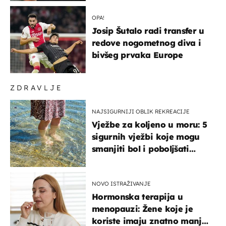
OPA!
Josip Šutalo radi transfer u
redove nogometnog diva i
bivšeg prvaka Europe
ZDRAVLJE
NAJSIGURNIJI OBLIK REKREACIJE
Vježbe za koljeno u moru: 5
sigurnih vježbi koje mogu
smanjiti bol i poboljšati
pokretljivost
NOVO ISTRAŽIVANJE
Hormonska terapija u
menopauzi: Žene koje je
koriste imaju znatno manji