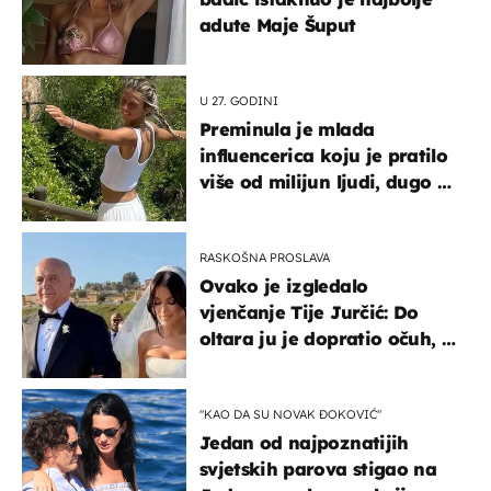
adute Maje Šuput
U 27. GODINI
Preminula je mlada
influencerica koju je pratilo
više od milijun ljudi, dugo se
borila s opakom bolešću
RASKOŠNA PROSLAVA
Ovako je izgledalo
vjenčanje Tije Jurčić: Do
oltara ju je dopratio očuh, a
slavilo se uz Olivera i Rozgu
"KAO DA SU NOVAK ĐOKOVIĆ"
Jedan od najpoznatijih
svjetskih parova stigao na