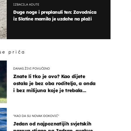
IZBACILA ADUTE
Duge noge i preplanuli ten: Zavodnica
iz Slatine mamila je uzdahe na plaži
 se priča
DANAS ŽIVI POVUČENO
Znate li tko je ovo? Kao dijete
ostala je bez oba roditelja, a onda
i bez milijuna koje je trebala
naslijediti
"KAO DA SU NOVAK ĐOKOVIĆ"
Jedan od najpoznatijih svjetskih
parova stigao na Jadran, ovakve