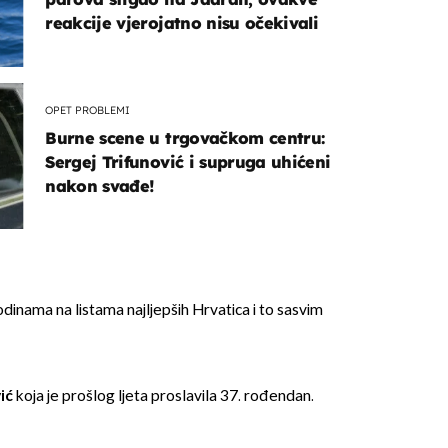
reakcije vjerojatno nisu očekivali
OPET PROBLEMI
Burne scene u trgovačkom centru:
Sergej Trifunović i supruga uhićeni
nakon svađe!
dinama na listama najljepših Hrvatica i to sasvim
ić
koja je prošlog ljeta proslavila 37. rođendan.