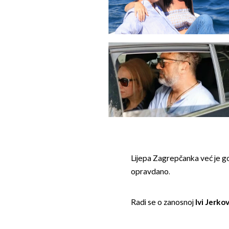
Lijepa Zagrepčanka već je go
opravdano.
Radi se o zanosnoj
Ivi Jerkov