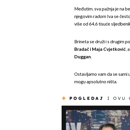
Međutim, sva pažnja je na bea
njegovim radom Iva se često 
više od 64,6 tisuće sljedbeni
Brineta se druži i s drugim
Bradač i Maja Cvjetković
, 
Duggan
.
Ostavljamo vam da se sami uv
mogu apsolutno ništa.
POGLEDAJ
I OVU