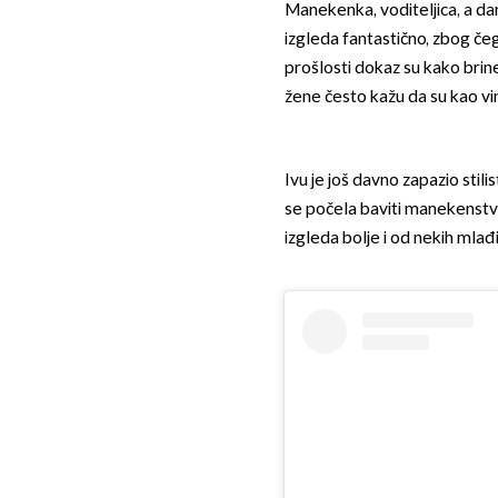
Manekenka, voditeljica, a da
izgleda fantastično, zbog čeg
prošlosti dokaz su kako brin
žene često kažu da su kao vi
Ivu je još davno zapazio stilis
se počela baviti manekenstvo
izgleda bolje i od nekih mlađ