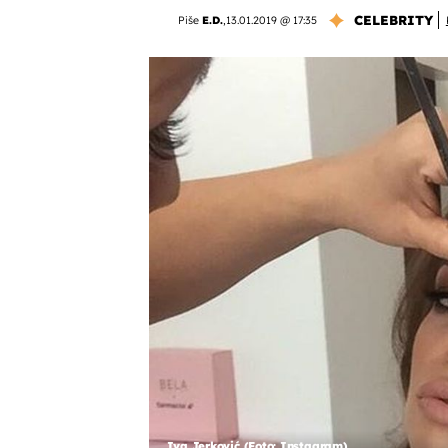
CELEBRITY
Piše
E.D.
,
13.01.2019 @ 17:35
Iva Jerković (Foto: Instagram)