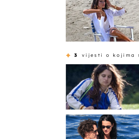
3
vijesti o kojima