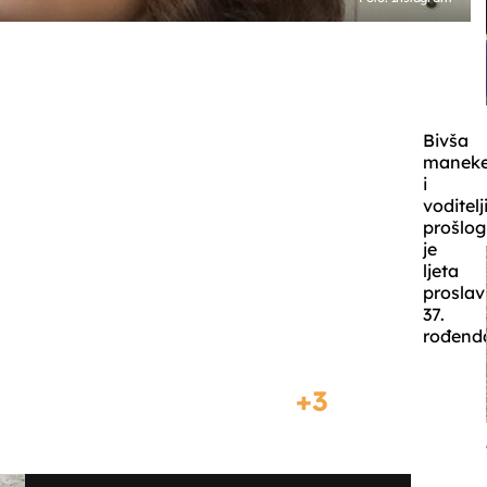
Bivša
manek
i
voditelj
prošlog
je
ljeta
proslav
37.
rođend
3