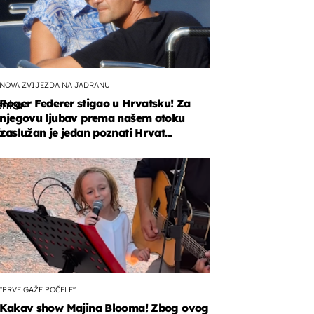
NOVA ZVIJEZDA NA JADRANU
Roger Federer stigao u Hrvatsku! Za
enka
njegovu ljubav prema našem otoku
ica
zaslužan je jedan poznati Hrvat...
ila
an.
"PRVE GAŽE POČELE"
Kakav show Majina Blooma! Zbog ovog