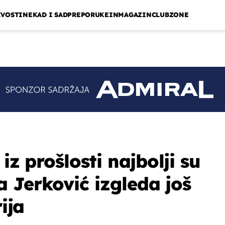
IVOSTI
NEKAD I SAD
PREPORUKE
INMAGAZIN
CLUBZONE
iz prošlosti najbolji su
 Jerković izgleda još
rija