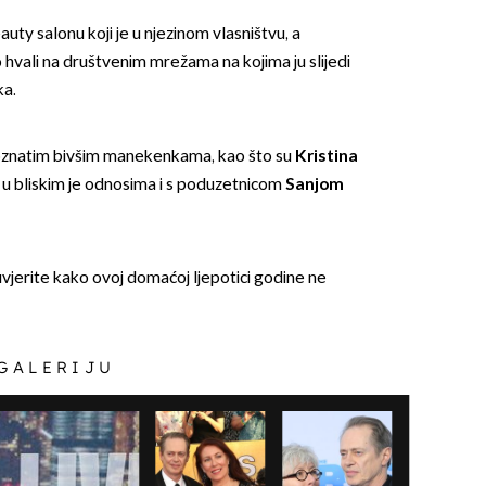
uty salonu koji je u njezinom vlasništvu, a
hvali na društvenim mrežama na kojima ju slijedi
ka.
 poznatim bivšim manekenkama, kao što su
Kristina
a u bliskim je odnosima i s poduzetnicom
Sanjom
jerite kako ovoj domaćoj ljepotici godine ne
 GALERIJU