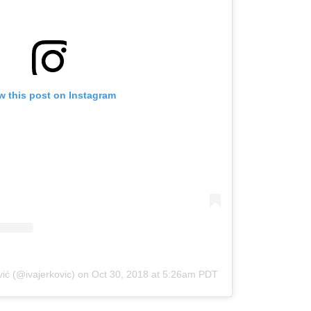
w this post on Instagram
ić (@ivajerkovic)
on
Oct 30, 2018 at 5:26am PDT