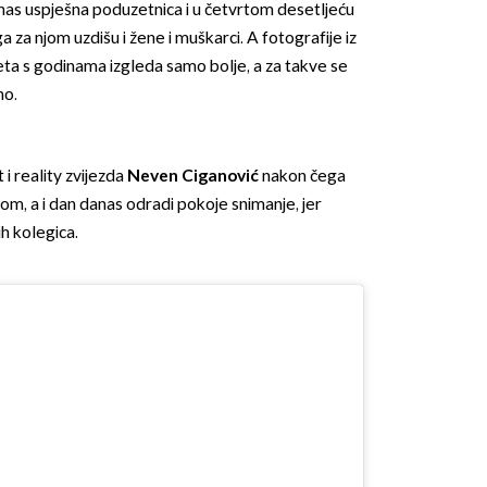
nas uspješna poduzetnica i u četvrtom desetljeću
a za njom uzdišu i žene i muškarci. A fotografije iz
eta s godinama izgleda samo bolje, a za takve se
no.
t i reality zvijezda
Neven Ciganović
nakon čega
OMOGUĆI OBAVIJESTI
m, a i dan danas odradi pokoje snimanje, jer
ih kolegica.