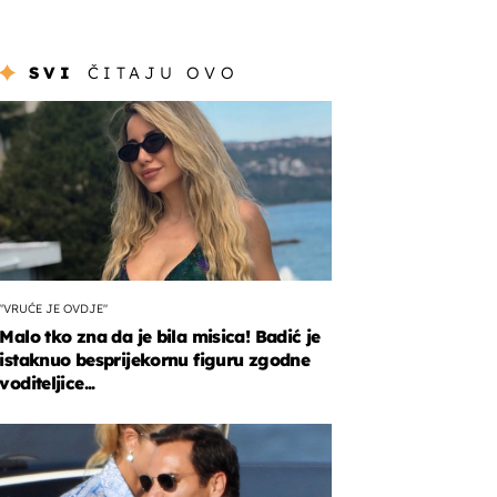
SVI
ČITAJU OVO
"VRUĆE JE OVDJE"
Malo tko zna da je bila misica! Badić je
istaknuo besprijekornu figuru zgodne
voditeljice...