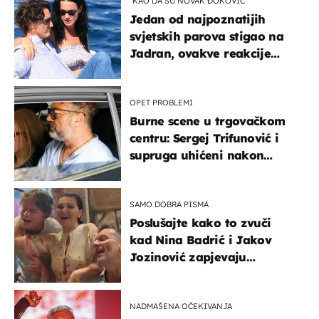
"KAO DA SU NOVAK ĐOKOVIĆ"
Jedan od najpoznatijih
svjetskih parova stigao na
Jadran, ovakve reakcije
vjerojatno nisu očekivali
OPET PROBLEMI
Burne scene u trgovačkom
centru: Sergej Trifunović i
supruga uhićeni nakon
svađe!
SAMO DOBRA PISMA
Poslušajte kako to zvuči
kad Nina Badrić i Jakov
Jozinović zapjevaju
Oliverov hit!
NADMAŠENA OČEKIVANJA