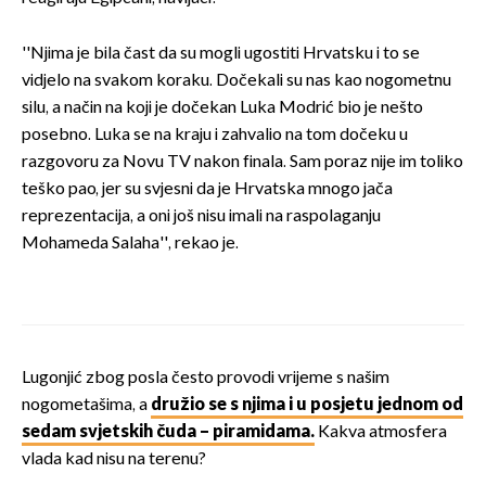
''Njima je bila čast da su mogli ugostiti Hrvatsku i to se
vidjelo na svakom koraku. Dočekali su nas kao nogometnu
silu, a način na koji je dočekan Luka Modrić bio je nešto
posebno. Luka se na kraju i zahvalio na tom dočeku u
razgovoru za Novu TV nakon finala. Sam poraz nije im toliko
teško pao, jer su svjesni da je Hrvatska mnogo jača
reprezentacija, a oni još nisu imali na raspolaganju
Mohameda Salaha'', rekao je.
Lugonjić zbog posla često provodi vrijeme s našim
nogometašima, a
družio se s njima i u posjetu jednom od
sedam svjetskih čuda – piramidama.
Kakva atmosfera
vlada kad nisu na terenu?