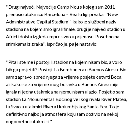
''Drugi najveći. Najveći je Camp Nou s kojeg sam 2011.
prenosio utakmicu Barcelona – Real u ligi prvaka. ''New
Administrative Capital Stadium'', kako je službeni naziv
stadiona na kojem smo igrali finale, drugi je najveći stadion u
Africi i doista izgleda impresivno u prijenosu. Posebno na
snimkama iz zraka'', ispričao je, pa je nastavio:
''Pitali ste me i postoji li stadion na kojem nisam bio, a volio
bih ga posjetiti? Postoji. La Bombonera u Buenos Airesu. Bio
sam zapravo ispred njega za vrijeme posjete četvrti Boca,
ali kako se za vrijeme mog boravka u Buenos Airesu nije
igrala ni jedna utakmica na njemu nisam ulazio. Posjetio sam
stadion La Monumental, Bocinog velikog rivala River Platea,
i uživao u utakmici Rivera i kolumbijskog Santa Fea. To je
definitivno najbolja atmosfera koju sam doživio na nekoj
nogometnoj utakmici.''