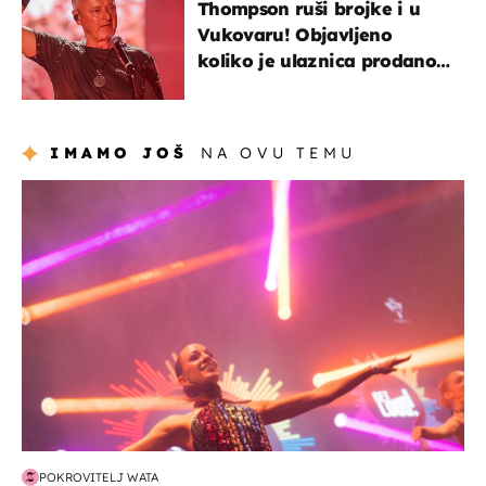
Thompson ruši brojke i u
Vukovaru! Objavljeno
koliko je ulaznica prodano
u kratkom vremenu
IMAMO JOŠ
NA OVU TEMU
kultura & zabava
POKROVITELJ WATA