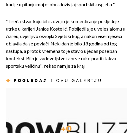
kad je u pitanju moj osobni doživljaj sportskih uspjeha.''
''Treća stvar koju bih izdvojio je komentiranje posljednje
utrke u karijeri Janice Kostelić. Pobijedila je u veleslalomu u
Aareu, uvjerljivo osvojila Svjetski kup, a nakon više mjeseci
objavila da se povlači. Neki dan je bilo 18 godina od tog
nastupa, a protok vremena to je stavio u jedan poseban
kontekst. Bilo je zadovoljstvo iz prve ruke pratiti takvu
sportsku veličinu'', rekao nam je za kraj.
POGLEDAJ
I OVU GALERIJU
+
0