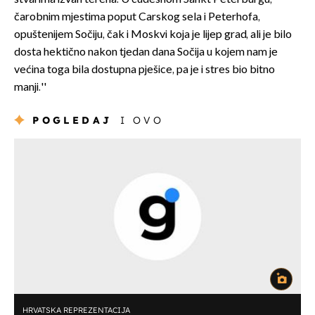
čarobnim mjestima poput Carskog sela i Peterhofa,
opuštenijem Sočiju, čak i Moskvi koja je lijep grad, ali je bilo
dosta hektično nakon tjedan dana Sočija u kojem nam je
većina toga bila dostupna pješice, pa je i stres bio bitno
manji.''
POGLEDAJ
I OVO
HRVATSKA REPREZENTACIJA