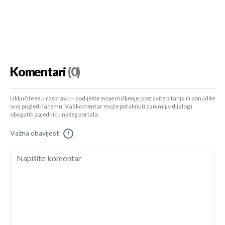
Komentari
(0)
Uključite se u raspravu – podijelite svoje mišljenje, postavite pitanja ili ponudite
svoj pogled na temu. Vaš komentar može potaknuti zanimljiv dijalog i
obogatiti zajednicu našeg portala.
Važna obavijest
!