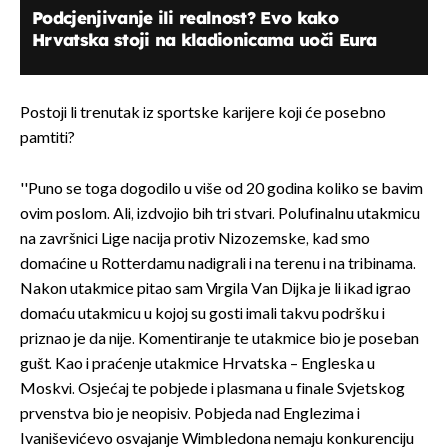
Podcjenjivanje ili realnost? Evo kako
Hrvatska stoji na kladionicama uoči Eura
Postoji li trenutak iz sportske karijere koji će posebno
pamtiti?
''Puno se toga dogodilo u više od 20 godina koliko se bavim
ovim poslom. Ali, izdvojio bih tri stvari. Polufinalnu utakmicu
na završnici Lige nacija protiv Nizozemske, kad smo
domaćine u Rotterdamu nadigrali i na terenu i na tribinama.
Nakon utakmice pitao sam Virgila Van Dijka je li ikad igrao
domaću utakmicu u kojoj su gosti imali takvu podršku i
priznao je da nije. Komentiranje te utakmice bio je poseban
gušt. Kao i praćenje utakmice Hrvatska – Engleska u
Moskvi. Osjećaj te pobjede i plasmana u finale Svjetskog
prvenstva bio je neopisiv. Pobjeda nad Englezima i
Ivaniševićevo osvajanje Wimbledona nemaju konkurenciju