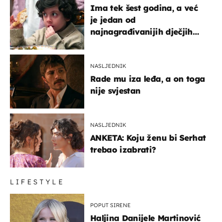
Ima tek šest godina, a već
je jedan od
najnagrađivanijih dječjih
glumaca
NASLJEDNIK
Rade mu iza leđa, a on toga
nije svjestan
NASLJEDNIK
ANKETA: Koju ženu bi Serhat
trebao izabrati?
LIFESTYLE
POPUT SIRENE
Haljina Danijele Martinović