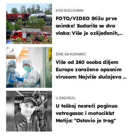
KOD BJELOVARA
FOTO/VIDEO Stižu prve
snimke! Sudarila se dva
vlaka: Više je ozlijeđenih,
hitne službe na terenu
ŠIRE GA KOMARCI
Više od 240 osoba diljem
Europe zaraženo opasnim
virusom: Najviše slučajeva u
našem susjedstvu
U ZAGORJU
U teškoj nesreći poginuo
vatrogasac i motociklst
Matija: "Ostavio je trag"