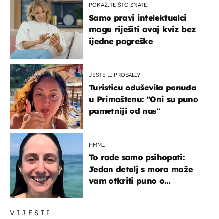
POKAŽITE ŠTO ZNATE!
Samo pravi intelektualci
mogu riješiti ovaj kviz bez
ijedne pogreške
JESTE LI PROBALI?
Turisticu oduševila ponuda
u Primoštenu: "Oni su puno
pametniji od nas"
HMM…
To rade samo psihopati:
Jedan detalj s mora može
vam otkriti puno o
prijateljima
VIJESTI