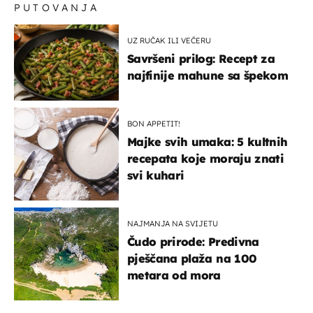
PUTOVANJA
UZ RUČAK ILI VEČERU
Savršeni prilog: Recept za
najfinije mahune sa špekom
BON APPETIT!
Majke svih umaka: 5 kultnih
recepata koje moraju znati
svi kuhari
NAJMANJA NA SVIJETU
Čudo prirode: Predivna
pješčana plaža na 100
metara od mora