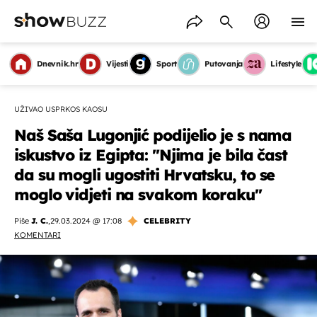
Dnevnik.hr
Vijesti
Sport
Putovanja
Lifestyle
UŽIVAO USPRKOS KAOSU
Naš Saša Lugonjić podijelio je s nama
iskustvo iz Egipta: ''Njima je bila čast
da su mogli ugostiti Hrvatsku, to se
moglo vidjeti na svakom koraku''
Piše
J. C.
,
29.03.2024 @ 17:08
CELEBRITY
KOMENTARI
OMOGUĆI OBAVIJESTI