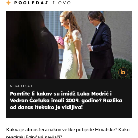
POGLEDAJ
I OVO
NEKAD I SAD
Pamtite li kakav su imidž Luka Modrić i
Vedran Ćorluka imali 2009. godine? Razlika
od danas itekako je vidljiva!
Kakva je atmosfera nakon velike pobjede Hrvatske? Kako
reagiraju Egipćani, navijači?