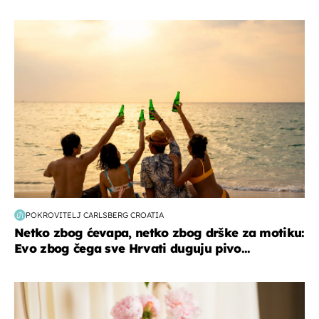
zanimljivosti
POKROVITELJ CARLSBERG CROATIA
Netko zbog ćevapa, netko zbog drške za motiku:
Evo zbog čega sve Hrvati duguju pivo...
moda & ljepota