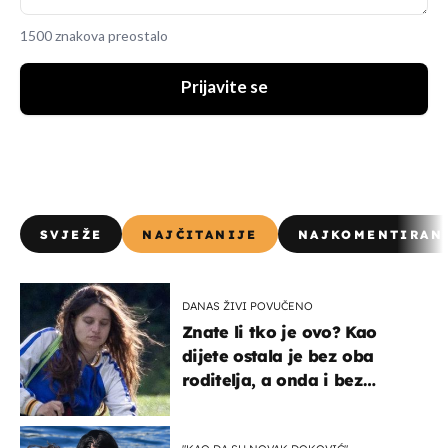
1500 znakova preostalo
Prijavite se
SVJEŽE
NAJČITANIJE
NAJKOMENTIRAN
DANAS ŽIVI POVUČENO
Znate li tko je ovo? Kao
dijete ostala je bez oba
roditelja, a onda i bez
milijuna koje je trebala
naslijediti