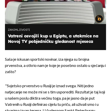
ZANIMLJIVOSTI
Vatreni osvojili kup u Egiptu, a utakmice na
Novoj TV pobjedničku gledanost mjeseca
Saša je iskusan sportski novinar, iza njega su brojna
prvenstva, a otkrio nam je koje je posebno ostalo u sjećanju i
zašto?
''Svjetsko prvenstvo u Rusiji je iznad svega. Niti jedno
natjecanje ne može mi se s tim usporediti. Rezultat je taj koji
u našem poslu diktira većinu toga, pa je jasno da je put
Vatrenih u Rusiji definirao cijelu tu priču, ali uživali smo i u
stvarima izvan terena. U čudesnom Sankt Peterburgu,