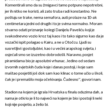
Komentirali smo da su žmigavci tamo potpuno nepotrebni,
jer ih nitko ne koristi, ali zato truba radi konstantno. Ne
poštuju se trake, nema semafora, auti prolaze na 10-ak
centimetara jedni od drugih i to je svima normalno. Moram
stvarno odati priznanje kolegi Danijelu Paveliću koji je
svakodnevno vozio kroz taj kaos i to tako sigurno kao da je
vozački ispit polagao u Kairu, a ne u Otočcu. Ljudi su
susretljivi i gostoljubivi, kao i u većini arapskog svijeta, i
osjećali smo se izuzetno dobrodošli. Naravno, posjet
piramidama bio je apsolutni vrhunac. Jedino od sedam
izvornih svjetskih čuda koje i danas postoji, i koje sam
maštao posjetiti još dok sam kao klinac o tome učio u školi,
čak je i premašilo moja očekivanja. Čudesno'', govori nam.
Stadion na kojem je igrala Hrvatska u finalu oduzima dah, a
nama je otkrio je li to najveći na kojem je bio i postoji li neki
koji nije posjetio, a želio bi.