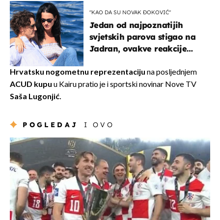
kotača
"KAO DA SU NOVAK ĐOKOVIĆ"
Jedan od najpoznatijih
svjetskih parova stigao na
Jadran, ovakve reakcije
vjerojatno nisu očekivali
Hrvatsku nogometnu reprezentaciju
na posljednjem
ACUD kupu
u Kairu pratio je i sportski novinar Nove TV
Saša Lugonjić.
POGLEDAJ
I OVO