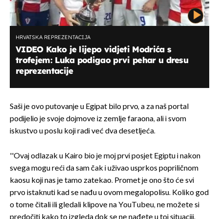
HRVATSKA REPREZENTACIJA
VIDEO Kako je lijepo vidjeti Modrića s
trofejem: Luka podigao prvi pehar u dresu
reprezentacije
Saši je ovo putovanje u Egipat bilo prvo, a za naš portal
podijelio je svoje dojmove iz zemlje faraona, ali i svom
iskustvo u poslu koji radi već dva desetljeća.
''Ovaj odlazak u Kairo bio je moj prvi posjet Egiptu i nakon
svega mogu reći da sam čak i uživao usprkos popriličnom
kaosu koji nas je tamo zatekao. Promet je ono što će svi
prvo istaknuti kad se nađu u ovom megalopolisu. Koliko god
o tome čitali ili gledali klipove na YouTubeu, ne možete si
predočiti kako to izgleda dok se ne nađete u toj situaciji.