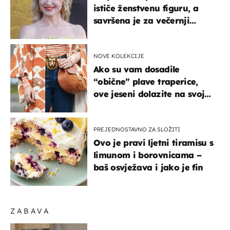
ističe ženstvenu figuru, a
savršena je za večernji
izlazak na moru
NOVE KOLEKCIJE
Ako su vam dosadile
“obične” plave traperice,
ove jeseni dolazite na svoje
- izdvajamo 15 hit modela
PREJEDNOSTAVNO ZA SLOŽITI
Ovo je pravi ljetni tiramisu s
limunom i borovnicama –
baš osvježava i jako je fin
ZABAVA