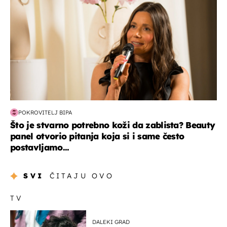
POKROVITELJ BIPA
Što je stvarno potrebno koži da zablista? Beauty
panel otvorio pitanja koja si i same često
postavljamo...
SVI
ČITAJU OVO
TV
DALEKI GRAD