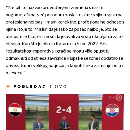
''Ne bih to nazvao provođenjem vremena s našim
nogometašima, već prirodom posla koja me s njima spaja na
profesionalnoj bazi. Imam korektne, profesionalne odnose s
njima i to je to. Mislim da je tako za posao najbolje. Što se
atmosfere tiče, čini mi se da je ovakva vrsta okupljanja za to
idealna. Kao što je bilo i u Kataru u ožujku 2022. Bez
rezultatskog imperativa, igrači se mogu više opustiti,
odmaknuti od stresa završnice klupske sezone i dodatno se
povezati uoči velikog natjecanja koje ih čeka za manje od tri
mjeseca. ''
POGLEDAJ
I OVO