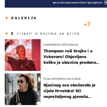
GALERIJA
7
3
vijesti o kojima se priča
NADMAŠENA OČEKIVANJA
Thompson ruši brojke i u
Vukovaru! Objavljeno
koliko je ulaznica prodano
u kratkom vremenu
ČUVA USPOMENU NA NJEGA
Njezinog oca obožavala je
cijela Hrvatska! Kći
neprežaljenog pjevača
projurila špicom na dva