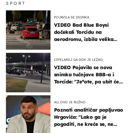
SPORT
POJAVILA SE SNIMKA
VIDEO Bad Blue Boysi
dočekali Torcidu na
aerodromu, izbila velika
masovna tučnjava
CIPELARILI GA DOK JE LEŽAO
VIDEO Pojavila se nova
snimka tučnjave BBB-a i
Torcide: "Je*ote, pa ubit će
ga!"
AU, OVO JE RUŽNO
Poznati analitičar popljuvao
Hrgovića: "Lako ga je
pogoditi, ne kreće se, ne
koristi noge..."