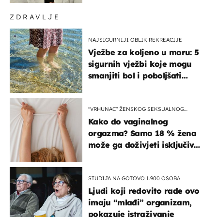
ZDRAVLJE
NAJSIGURNIJI OBLIK REKREACIJE
Vježbe za koljeno u moru: 5
sigurnih vježbi koje mogu
smanjiti bol i poboljšati
pokretljivost
"VRHUNAC" ŽENSKOG SEKSUALNOG
ISKUSTVA
Kako do vaginalnog
orgazma? Samo 18 % žena
može ga doživjeti isključivo
na ovaj način
STUDIJA NA GOTOVO 1.900 OSOBA
Ljudi koji redovito rade ovo
imaju “mlađi” organizam,
pokazuje istraživanje