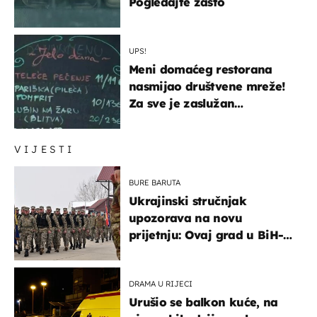
Pogledajte zašto
UPS!
Meni domaćeg restorana
nasmijao društvene mreže!
Za sve je zaslužan
urnebesan naziv jela
VIJESTI
BURE BARUTA
Ukrajinski stručnjak
upozorava na novu
prijetnju: Ovaj grad u BiH-u
bi mogao biti žarište
DRAMA U RIJECI
Urušio se balkon kuće, na