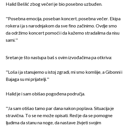
Halid Bešlić zbog večeri je bio posebno uzbuđen.
''Posebna emocija, poseban koncert, posebna večer. Ekipa
rokera i ja s narodnjakom da sve fino začinimo. Ovdje smo
da održimo koncert pomoći i da kažemo stradalima da nisu
sami.''
Sretan je što nastupa baš s ovim izvođačima pa otkriva:
''Loša i ja stanujemo u istoj zgradi, mi smo komšije, a Gibonni i
Bajaga su mi prijatelji.''
Halid je i sam obišao pogođena područja.
''Ja sam otišao tamo par dana nakon poplava. Situacija je
stravična. To se ne može opisati. Red je da se pomogne
ljudima da stanu na noge, da nastave živjeti svojim