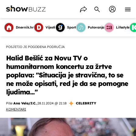
Dnevnik.hr
Vijesti
Sport
Putovanja
Lifestyle
POSJETIO JE POGOĐENA PODRUČJA
Halid Bešlić za Novu TV o
humanitarnom koncertu za žrtve
poplava: ''Situacija je stravična, to se
ne može opisati, red je da se pomogne
ljudima...''
Piše
Ana Vela/J.C.
,
28.11.2024 @ 21:18
CELEBRITY
KOMENTARI
OMOGUĆI OBAVIJESTI