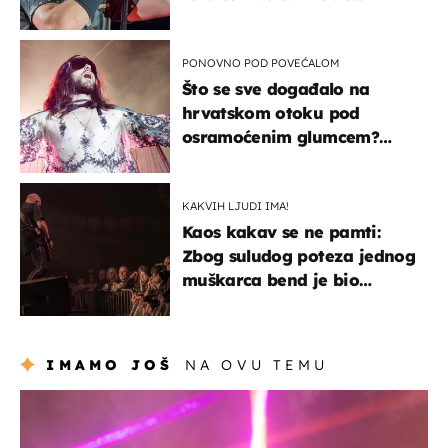
PONOVNO POD POVEĆALOM
Što se sve događalo na
hrvatskom otoku pod
osramoćenim glumcem?
Bizarni prizori i danas
izazivaju nevjericu
KAKVIH LJUDI IMA!
Kaos kakav se ne pamti:
Zbog suludog poteza jednog
muškarca bend je bio
prisiljen prekinuti nastup
IMAMO JOŠ
NA OVU TEMU
kultura & zabava