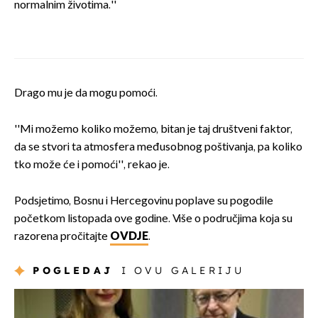
normalnim životima.''
Drago mu je da mogu pomoći.
''Mi možemo koliko možemo, bitan je taj društveni faktor,
da se stvori ta atmosfera međusobnog poštivanja, pa koliko
tko može će i pomoći'', rekao je.
Podsjetimo, Bosnu i Hercegovinu poplave su pogodile
početkom listopada ove godine. Više o područjima koja su
razorena pročitajte
OVDJE
.
POGLEDAJ
I OVU GALERIJU