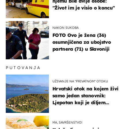
njemu bile dvije osobe:
"Život im je visio o koncu"
NAKON SUKOBA
FOTO Ovo je žena (36)
osumnjičena za ubojstvo
partnera (71) u Slavoniji
PUTOVANJA
UŽIVANJE NA "PRIVATNOM" OTOKU
Hrvatski otok na kojem živi
samo jedan stanovnik:
Ljepotan koji je diljem
svijeta poznat po svojem
"bijelom zlatu"
MA, SAVRŠENSTVO!