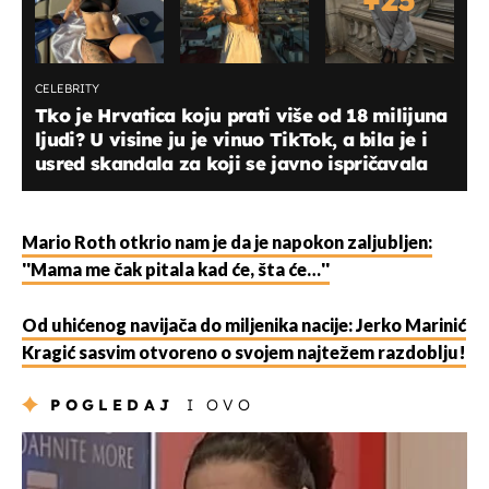
CELEBRITY
Tko je Hrvatica koju prati više od 18 milijuna
ljudi? U visine ju je vinuo TikTok, a bila je i
usred skandala za koji se javno ispričavala
Mario Roth otkrio nam je da je napokon zaljubljen:
''Mama me čak pitala kad će, šta će…''
Od uhićenog navijača do miljenika nacije: Jerko Marinić
Kragić sasvim otvoreno o svojem najtežem razdoblju!
POGLEDAJ
I OVO