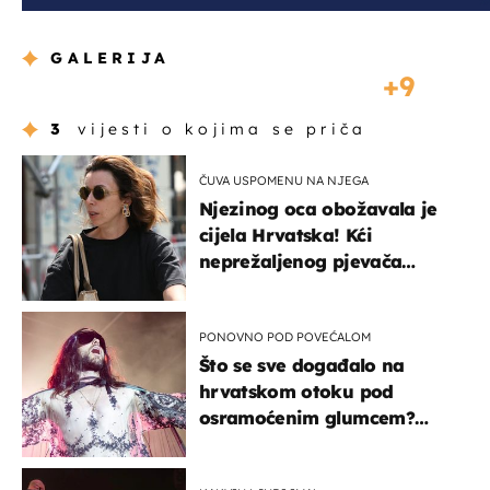
GALERIJA
9
3
vijesti o kojima se priča
ČUVA USPOMENU NA NJEGA
Njezinog oca obožavala je
cijela Hrvatska! Kći
neprežaljenog pjevača
projurila špicom na dva
kotača
PONOVNO POD POVEĆALOM
Što se sve događalo na
hrvatskom otoku pod
osramoćenim glumcem?
Bizarni prizori i danas
izazivaju nevjericu