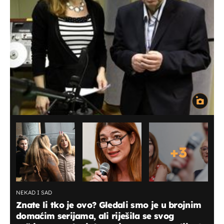
+
3
NEKAD I SAD
Znate li tko je ovo? Gledali smo je u brojnim
domaćim serijama, ali riješila se svog