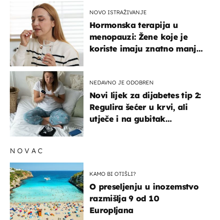
NOVO ISTRAŽIVANJE
Hormonska terapija u
menopauzi: Žene koje je
koriste imaju znatno manji
rizik od ovoga
NEDAVNO JE ODOBREN
Novi lijek za dijabetes tip 2:
Regulira šećer u krvi, ali
utječe i na gubitak
kilograma! Evo tko ga smije
uzimati i koje su nuspojave
NOVAC
KAMO BI OTIŠLI?
O preseljenju u inozemstvo
razmišlja 9 od 10
Europljana