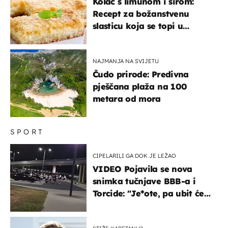
Kolač s limunom i sirom:
Recept za božanstvenu
slasticu koja se topi u
ustima
NAJMANJA NA SVIJETU
Čudo prirode: Predivna
pješčana plaža na 100
metara od mora
SPORT
CIPELARILI GA DOK JE LEŽAO
VIDEO Pojavila se nova
snimka tučnjave BBB-a i
Torcide: "Je*ote, pa ubit će
ga!"