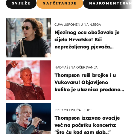
SVJEŽE
NAJČITANIJE
NAJKOMENTIRAN
ČUVA USPOMENU NA NJEGA
Njezinog oca obožavala je
cijela Hrvatska! Kći
neprežaljenog pjevača
projurila špicom na dva
kotača
NADMAŠENA OČEKIVANJA
Thompson ruši brojke i u
Vukovaru! Objavljeno
koliko je ulaznica prodano
u kratkom vremenu
PRED 20 TISUĆA LJUDI
Thompson izazvao ovacije
već na početku koncerta:
"Što ću kad sam slab..."