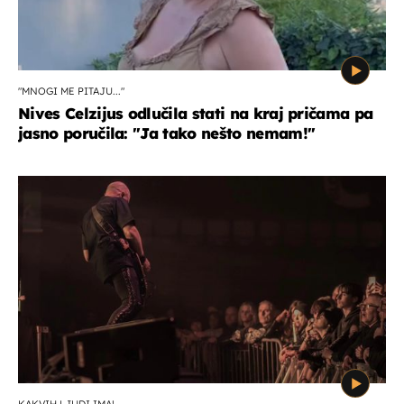
"MNOGI ME PITAJU..."
Nives Celzijus odlučila stati na kraj pričama pa
jasno poručila: "Ja tako nešto nemam!"
KAKVIH LJUDI IMA!