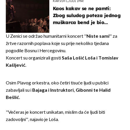
KAKVIH LJUDI IMA!
Kaos kakav se ne pamti:
Zbog suludog poteza jednog
muškarca bend je bio
prisiljen prekinuti nastup
U Zenici se održao humanitarni koncert ''
Niste sami'
' za
žrtve razornih poplava koje su prije nekoliko tjedana
pogodile Bosnu i Hercegovinu.
Koncert su organizirali gosti
Saša Lošić Loša i Tomislav
Kašljević.
Osim Plavog orkestra, oko četiri tisuće ljudi u publici
zabavljali su i
Bajaga i Instruktori, Gibonni te Halid
Bešlić.
''Večeras je koncert unikatan, mislim da će ljudi biti
zadovoljni'', najavio je Loša.