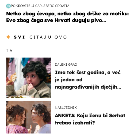
POKROVITELJ CARLSBERG CROATIA
Netko zbog ćevapa, netko zbog drške za motiku:
Evo zbog čega sve Hrvati duguju pivo...
SVI
ČITAJU OVO
TV
DALEKI GRAD
Ima tek šest godina, a već
je jedan od
najnagrađivanijih dječjih
glumaca
NASLJEDNIK
ANKETA: Koju ženu bi Serhat
trebao izabrati?