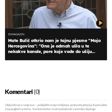
INMAGAZIN
Mate Bulić otkrio nam je tajnu pjesme ''Moja
Hercegovina'': ''Ona je odmah ušla u te
nekakve kanale, pore koje vode do ušiju
čovjeka''
Komentari
(0)
Uključite se u raspravu – podijelite svoje mišljenje, postavite pitanja ili ponudite
svoj pogled na temu. Vaš komentar može potaknuti zanimljiv dijalog i