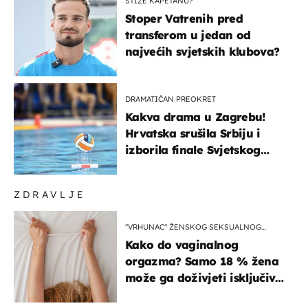
STIŽE KAPETANU?
Stoper Vatrenih pred
transferom u jedan od
najvećih svjetskih klubova?
DRAMATIČAN PREOKRET
Kakva drama u Zagrebu!
Hrvatska srušila Srbiju i
izborila finale Svjetskog
prvenstva
ZDRAVLJE
"VRHUNAC" ŽENSKOG SEKSUALNOG
ISKUSTVA
Kako do vaginalnog
orgazma? Samo 18 % žena
može ga doživjeti isključivo
na ovaj način