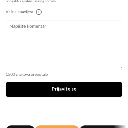
obogatiti zajednicu našeg portala.
Važna obavijest
!
1500 znakova preostalo
Prijavite se