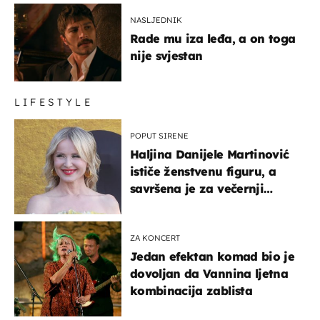
NASLJEDNIK
Rade mu iza leđa, a on toga
nije svjestan
LIFESTYLE
POPUT SIRENE
Haljina Danijele Martinović
ističe ženstvenu figuru, a
savršena je za večernji
izlazak na moru
ZA KONCERT
Jedan efektan komad bio je
dovoljan da Vannina ljetna
kombinacija zablista