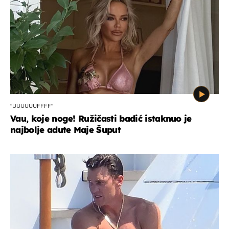
"UUUUUUFFFF"
Vau, koje noge! Ružičasti badić istaknuo je
najbolje adute Maje Šuput