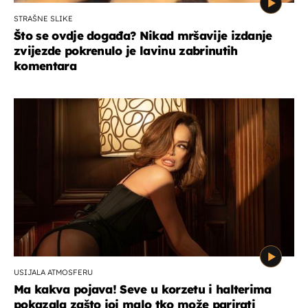
STRAŠNE SLIKE
Što se ovdje događa? Nikad mršavije izdanje
zvijezde pokrenulo je lavinu zabrinutih
komentara
USIJALA ATMOSFERU
Ma kakva pojava! Seve u korzetu i halterima
pokazala zašto joj malo tko može parirati