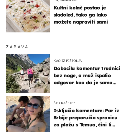
Kultni kolač postao je
sladoled, tako ga lako
možete napraviti sami
ZABAVA
KAO IZ PIŠTOLJA
Dobacila komentar trudnici
bez noge, a muž ispalio
odgovor kao da je samo
čekao…
ŠTO KAŽETE?
Isključio komentare: Par iz
Srbije preporučio spravicu
za plažu s Temua, čini li
vam se ovo sigurnim?