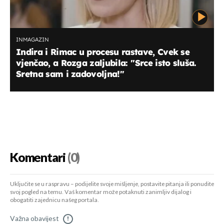
INMAGAZIN
Indira i Rimac u procesu rastave, Cvek se
vjenčao, a Rozga zaljubila: ''Srce isto sluša.
Sretna sam i zadovoljna!''
Komentari
(0)
Uključite se u raspravu – podijelite svoje mišljenje, postavite pitanja ili ponudite
svoj pogled na temu. Vaš komentar može potaknuti zanimljiv dijalog i
obogatiti zajednicu našeg portala.
Važna obavijest
!