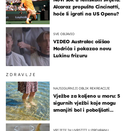
Alcaraz propušta Cincinatti,
hoće li igrati na US Openu?
SVE OBJAVIO
VIDEO Australac ošišao
Modrića i pokazao novu
Lukinu frizuru
ZDRAVLJE
NAJSIGURNIJI OBLIK REKREACIJE
Vježbe za koljeno u moru: 5
sigurnih vježbi koje mogu
smanjiti bol i poboljšati
pokretljivost
VRIJEDI IH UVRSTITI U PREHRANU