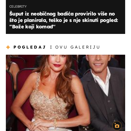
CELEBRITY
Šuput iz neobičnog badića provirilo više no
što je planirala, teško je s nje skinuti pogled:
''Bože koji komad''
POGLEDAJ
I OVU GALERIJU