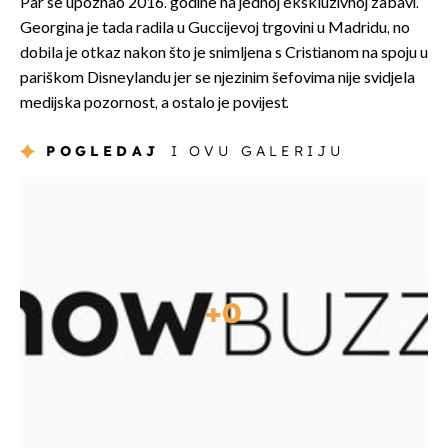
Par se upoznao 2016. godine na jednoj ekskluzivnoj zabavi.
Georgina je tada radila u Guccijevoj trgovini u Madridu, no
dobila je otkaz nakon što je snimljena s Cristianom na spoju u
pariškom Disneylandu jer se njezinim šefovima nije svidjela
medijska pozornost, a ostalo je povijest.
POGLEDAJ
I OVU GALERIJU
+
0