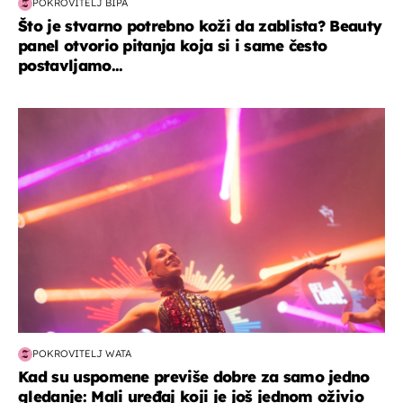
POKROVITELJ BIPA
Što je stvarno potrebno koži da zablista? Beauty
panel otvorio pitanja koja si i same često
postavljamo...
kultura & zabava
POKROVITELJ WATA
Kad su uspomene previše dobre za samo jedno
gledanje: Mali uređaj koji je još jednom oživio