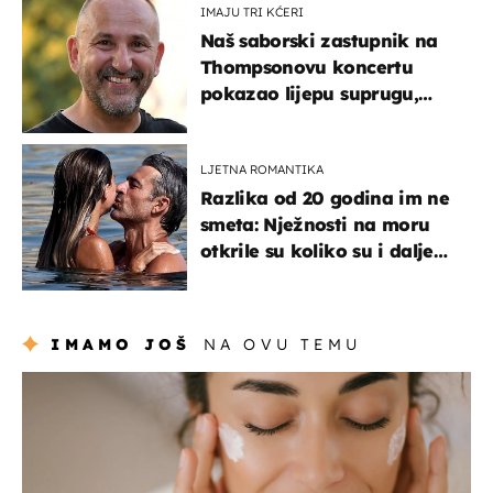
IMAJU TRI KĆERI
Naš saborski zastupnik na
Thompsonovu koncertu
pokazao lijepu suprugu,
koja godinama izbjegava
javnost
LJETNA ROMANTIKA
Razlika od 20 godina im ne
smeta: Nježnosti na moru
otkrile su koliko su i dalje
zaljubljeni
IMAMO JOŠ
NA OVU TEMU
moda & ljepota