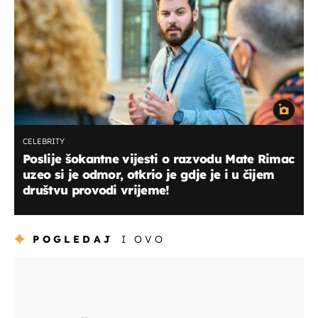
CELEBRITY
Poslije šokantne vijesti o razvodu Mate Rimac
uzeo si je odmor, otkrio je gdje je i u čijem
društvu provodi vrijeme!
POGLEDAJ
I OVO