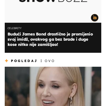
CELEBRITY
Budući James Bond drastično je promijenio
svoj imidž, ovakvog ga bez brade i duge
kose nitko nije zamišljao!
POGLEDAJ
I OVO