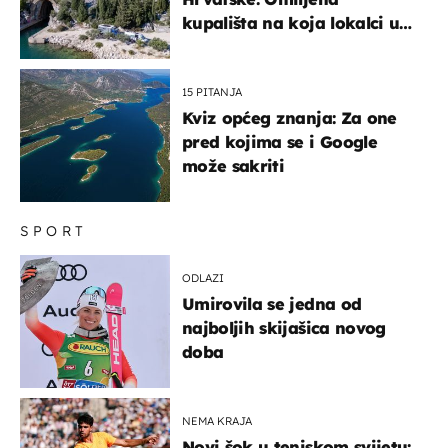
kupališta na koja lokalci u
miru dolaze roniti i skakati
u more
15 PITANJA
Kviz općeg znanja: Za one
pred kojima se i Google
može sakriti
SPORT
ODLAZI
Umirovila se jedna od
najboljih skijašica novog
doba
NEMA KRAJA
Novi šok u teniskom svijetu: