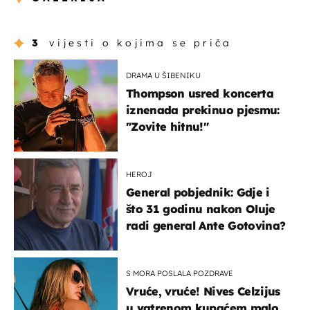
3
vijesti o kojima se priča
DRAMA U ŠIBENIKU
Thompson usred koncerta
iznenada prekinuo pjesmu:
"Zovite hitnu!"
HEROJ
General pobjednik: Gdje i
što 31 godinu nakon Oluje
radi general Ante Gotovina?
S MORA POSLALA POZDRAVE
Vruće, vruće! Nives Celzijus
u vatrenom kupaćem malo