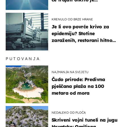
meteorolog
KRENULO OD BRZE HRANE
Je li ovo povrće krivo za
epidemiju? Stotine
zaraženih, restorani hitno
povukli proizvod
PUTOVANJA
NAJMANJA NA SVIJETU
Čudo prirode: Predivna
pješčana plaža na 100
metara od mora
NEDALEKO OD PLOČA
Skriveni vojni tuneli na jugu
Hrvatske: Omiljena