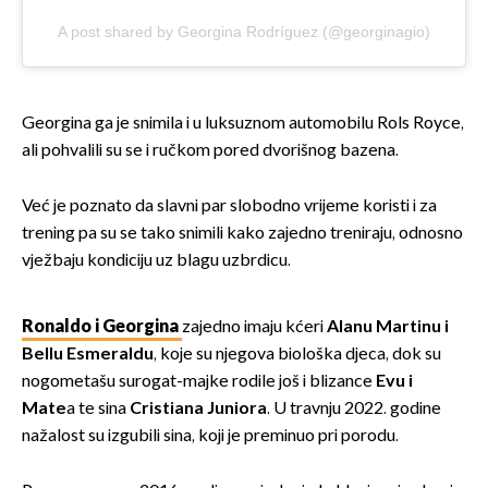
A post shared by Georgina Rodríguez (@georginagio)
Georgina ga je snimila i u luksuznom automobilu Rols Royce,
ali pohvalili su se i ručkom pored dvorišnog bazena.
Već je poznato da slavni par slobodno vrijeme koristi i za
trening pa su se tako snimili kako zajedno treniraju, odnosno
vježbaju kondiciju uz blagu uzbrdicu.
Ronaldo i Georgina
zajedno imaju kćeri
Alanu Martinu i
Bellu Esmeraldu
, koje su njegova biološka djeca, dok su
nogometašu surogat-majke rodile još i blizance
Evu i
Mate
a te sina
Cristiana Juniora
. U travnju 2022. godine
nažalost su izgubili sina, koji je preminuo pri porodu.