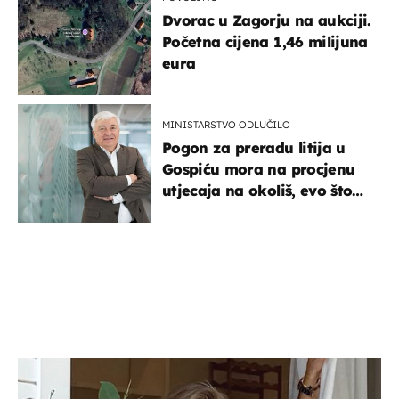
Dvorac u Zagorju na aukciji.
Početna cijena 1,46 milijuna
eura
MINISTARSTVO ODLUČILO
Pogon za preradu litija u
Gospiću mora na procjenu
utjecaja na okoliš, evo što
kaže ulagač