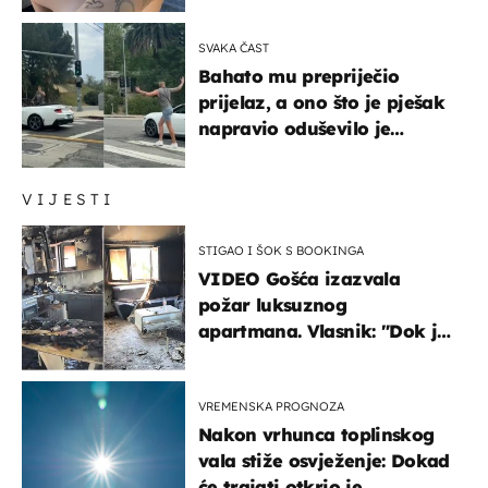
SVAKA ČAST
Bahato mu prepriječio
prijelaz, a ono što je pješak
napravio oduševilo je
društvene mreže
VIJESTI
STIGAO I ŠOK S BOOKINGA
VIDEO Gošća izazvala
požar luksuznog
apartmana. Vlasnik: "Dok je
gorjelo, smijali su se, pili i
pokazivali mi srednji prst"
VREMENSKA PROGNOZA
Nakon vrhunca toplinskog
vala stiže osvježenje: Dokad
će trajati otkrio je