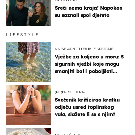
Sreći nema kraja! Napokon
su saznali spol djeteta
LIFESTYLE
NAJSIGURNIJI OBLIK REKREACIJE
Vježbe za koljeno u moru: 5
sigurnih vježbi koje mogu
smanjiti bol i poboljšati
pokretljivost
(NE)PRIMJERENA?
Svećenik kritizirao kratku
odjeću usred toplinskog
vala, slažete li se s njim?
MA, SAVRŠENO!