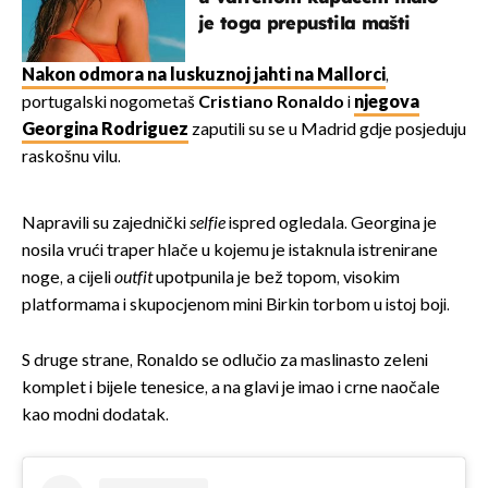
je toga prepustila mašti
Nakon odmora na luskuznoj jahti na Mallorci
,
portugalski nogometaš
Cristiano Ronaldo
i
njegova
Georgina Rodriguez
zaputili su se u Madrid gdje posjeduju
raskošnu vilu.
Napravili su zajednički
selfie
ispred ogledala. Georgina je
nosila vrući traper hlače u kojemu je istaknula istrenirane
noge, a cijeli
outfit
upotpunila je bež topom, visokim
platformama i skupocjenom mini Birkin torbom u istoj boji.
S druge strane, Ronaldo se odlučio za maslinasto zeleni
komplet i bijele tenesice, a na glavi je imao i crne naočale
kao modni dodatak.