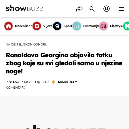
Dnevnik.hr
Vijesti
Sport
Putovanja
Lifestyle
NA OBITELJSKOM ODMORU
Ronaldova Georgina objavila fotku
zbog koje su svi gledali samo u njezine
noge!
Piše
I.G.
,
03.08.2024 @ 12:07
CELEBRITY
KOMENTARI
OMOGUĆI OBAVIJESTI