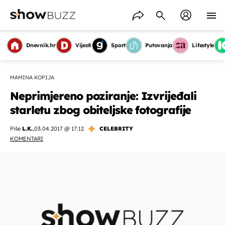
Dnevnik.hr
Vijesti
Sport
Putovanja
Lifestyle
MAMINA KOPIJA
Neprimjereno poziranje: Izvrijeđali
starletu zbog obiteljske fotografije
Piše
L.K.
,
03.04.2017 @ 17:12
CELEBRITY
KOMENTARI
OMOGUĆI OBAVIJESTI