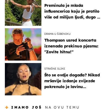
Preminula je mlada
influencerica koju je pratilo
više od milijun ljudi, dugo se
borila s opakom bolešću
DRAMA U ŠIBENIKU
Thompson usred koncerta
iznenada prekinuo pjesmu:
"Zovite hitnu!"
STRAŠNE SLIKE
Što se ovdje događa? Nikad
mršavije izdanje zvijezde
pokrenulo je lavinu
zabrinutih komentara
IMAMO JOŠ
NA OVU TEMU