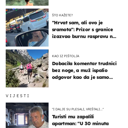
ŠTO KAŽETE?
"Hrvat sam, ali ovo je
sramota": Prizor s granice
izazvao burnu raspravu na
društvenim mrežama
KAO IZ PIŠTOLJA
Dobacila komentar trudnici
bez noge, a muž ispalio
odgovor kao da je samo
čekao…
VIJESTI
"I DALJE SU PLESALI, VRIŠTALI..."
Turisti mu zapalili
apartman: "U 30 minuta