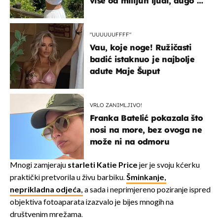
više od milijun ljudi, dugo se
borila s opakom bolešću
"UUUUUUFFFF"
Vau, koje noge! Ružičasti
badić istaknuo je najbolje
adute Maje Šuput
VRLO ZANIMLJIVO!
Franka Batelić pokazala što
nosi na more, bez ovoga ne
može ni na odmoru
Mnogi zamjeraju
starleti Katie Price
jer je svoju kćerku
praktički pretvorila u živu barbiku.
Šminkanje,
neprikladna odjeća,
a sada i neprimjereno poziranje ispred
objektiva fotoaparata izazvalo je bijes mnogih na
društvenim mrežama.