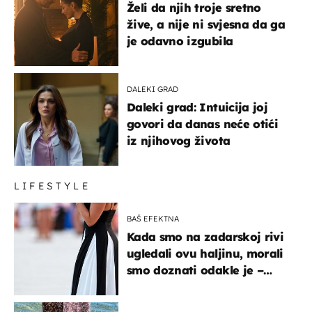
Želi da njih troje sretno
žive, a nije ni svjesna da ga
je odavno izgubila
DALEKI GRAD
Daleki grad: Intuicija joj
govori da danas neće otići
iz njihovog života
LIFESTYLE
BAŠ EFEKTNA
Kada smo na zadarskoj rivi
ugledali ovu haljinu, morali
smo doznati odakle je –
košta samo 18 eura