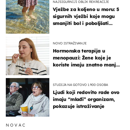
NAJSIGURNIJI OBLIK REKREACIJE
Vježbe za koljeno u moru: 5
sigurnih vježbi koje mogu
smanjiti bol i poboljšati
pokretljivost
NOVO ISTRAŽIVANJE
Hormonska terapija u
menopauzi: Žene koje je
koriste imaju znatno manji
rizik od ovoga
STUDIJA NA GOTOVO 1.900 OSOBA
Ljudi koji redovito rade ovo
imaju “mlađi” organizam,
pokazuje istraživanje
NOVAC