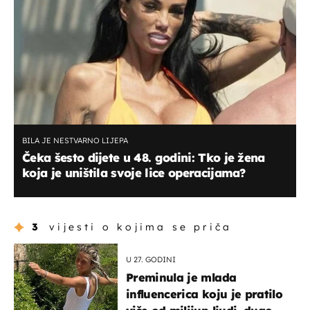
BILA JE NESTVARNO LIJEPA
Čeka šesto dijete u 48. godini: Tko je žena
koja je uništila svoje lice operacijama?
3
vijesti o kojima se priča
U 27. GODINI
Preminula je mlada
influencerica koju je pratilo