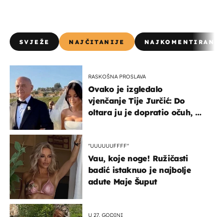
SVJEŽE
NAJČITANIJE
NAJKOMENTIRAN
RASKOŠNA PROSLAVA
Ovako je izgledalo
vjenčanje Tije Jurčić: Do
oltara ju je dopratio očuh, a
slavilo se uz Olivera i Rozgu
"UUUUUUFFFF"
Vau, koje noge! Ružičasti
badić istaknuo je najbolje
adute Maje Šuput
U 27. GODINI