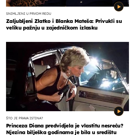
SNIMLJENI U PRVOM REDU
Zaljubljeni Zlatko i Blanka Mateša: Privukli su
veliku pažnju u zajedničkom izlasku
ŠTO JE PRAVA ISTINA?
Princeza Diana predvidjela je vlastitu nesreću?
Njezina bilješka godinama je bila u središtu