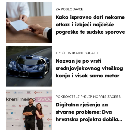
ZA POSLODAVCE
Kako ispravno dati nekome
otkaz i izbjeći najčešće
pogreške te sudske sporove
TREĆI UNIKATNI BUGATTI
Nazvan je po vrsti
srednjovjekovnog viteškog
konja i visok samo metar
POKROVITELJ PHILIP MORRIS ZAGREB
Digitalna rješenja za
stvarne probleme: Dva
hrvatska projekta dobila
potporu za razvoj