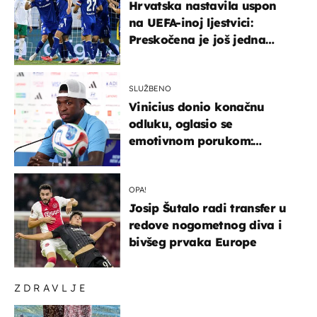
Hrvatska nastavila uspon
na UEFA-inoj ljestvici:
Preskočena je još jedna
država
SLUŽBENO
Vinicius donio konačnu
odluku, oglasio se
emotivnom porukom:
"Hvala vam svima"
OPA!
Josip Šutalo radi transfer u
redove nogometnog diva i
bivšeg prvaka Europe
ZDRAVLJE