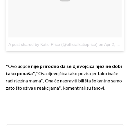
A post shared by Katie Price (@officialkatieprice)
on
Apr 2, 2017 at 1:41pm PDT
''Ovo uopće
nije prirodno da se djevojčica njezine dobi
tako ponaša
'',''Ova djevojčica tako pozira jer tako inače
radi njezina mama'', Ona će napraviti bili šta šokantno samo
zato što uživa u reakcijama'', komentirali su fanovi.