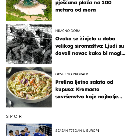
pješčana plaža na 100
metara od mora
MRAČNO DOBA
Ovako se živjelo u doba
velikog siromaštva: Ljudi su
davali novac kako bi mogli
spavati na konopcima
OBVEZNO PROBATI!
Prefina ljetna salata od
kupusa: Kremasto
savršenstvo koje najbolje
paše uz pečeno meso
SPORT
SJAJAN TJEDAN U EUROPI