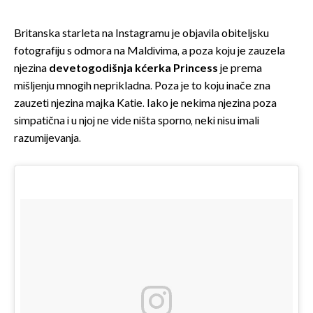
Britanska starleta na Instagramu je objavila obiteljsku
fotografiju s odmora na Maldivima, a poza koju je zauzela
njezina
devetogodišnja kćerka Princess
je prema
mišljenju mnogih neprikladna. Poza je to koju inače zna
zauzeti njezina majka Katie. Iako je nekima njezina poza
simpatična i u njoj ne vide ništa sporno, neki nisu imali
razumijevanja.