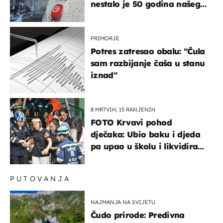
nestalo je 50 godina našeg
života, supruga i ja ne
možemo oka sklopiti"
PRIMORJE
Potres zatresao obalu: "Čula
sam razbijanje čaša u stanu
iznad"
8 MRTVIH, 15 RANJENIH
FOTO Krvavi pohod
dječaka: Ubio baku i djeda
pa upao u školu i likvidirao
pet nastavnika
PUTOVANJA
NAJMANJA NA SVIJETU
Čudo prirode: Predivna