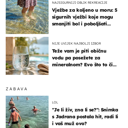
NAJSIGURNIJI OBLIK REKREACIJE
Vježbe za koljeno u moru: 5
sigurnih vježbi koje mogu
smanjiti bol i poboljšati
pokretljivost
NIJE UVIJEK NAJBOLJI IZBOR
Teže vam je piti običnu
vodu pa posežete za
mineralnom? Evo što to čini
organizmu
ZABAVA
LOL
"Je li živ, zna li se?": Snimka
s Jadrana postala hit, radi li
i vaš muž ovo?