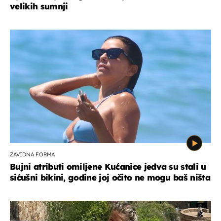
velikih sumnji
ZAVIDNA FORMA
Bujni atributi omiljene Kućanice jedva su stali u
sićušni bikini, godine joj očito ne mogu baš ništa