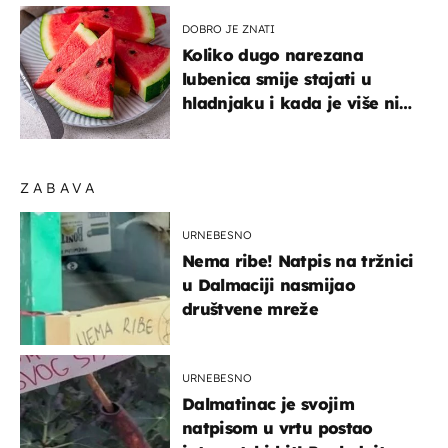
sniženju
DOBRO JE ZNATI
Koliko dugo narezana
lubenica smije stajati u
hladnjaku i kada je više nije
sigurno jesti?
ZABAVA
URNEBESNO
Nema ribe! Natpis na tržnici
u Dalmaciji nasmijao
društvene mreže
URNEBESNO
Dalmatinac je svojim
natpisom u vrtu postao