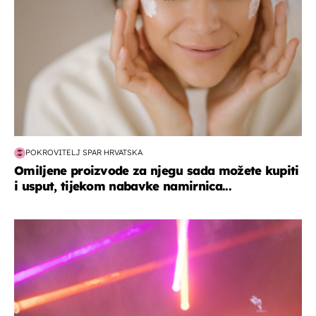
POKROVITELJ SPAR HRVATSKA
Omiljene proizvode za njegu sada možete kupiti
i usput, tijekom nabavke namirnica...
kultura & zabava