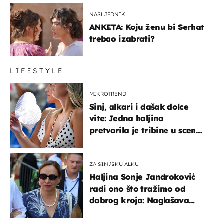
NASLJEDNIK
ANKETA: Koju ženu bi Serhat
trebao izabrati?
LIFESTYLE
MIKROTREND
Sinj, alkari i dašak dolce
vite: Jedna haljina
pretvorila je tribine u scenu
iz talijanskog filma
ZA SINJSKU ALKU
Haljina Sonje Jandroković
radi ono što tražimo od
dobrog kroja: Naglašava
struk, a sada je i na