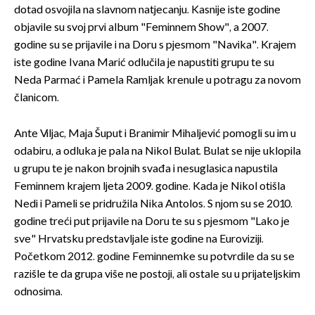
dotad osvojila na slavnom natjecanju. Kasnije iste godine
objavile su svoj prvi album "Feminnem Show", a 2007.
godine su se prijavile i na Doru s pjesmom "Navika". Krajem
iste godine Ivana Marić odlučila je napustiti grupu te su
Neda Parmać i Pamela Ramljak krenule u potragu za novom
članicom.
Ante Viljac, Maja Šuput i Branimir Mihaljević pomogli su im u
odabiru, a odluka je pala na Nikol Bulat. Bulat se nije uklopila
u grupu te je nakon brojnih svađa i nesuglasica napustila
Feminnem krajem ljeta 2009. godine. Kada je Nikol otišla
Nedi i Pameli se pridružila Nika Antolos. S njom su se 2010.
godine treći put prijavile na Doru te su s pjesmom "Lako je
sve" Hrvatsku predstavljale iste godine na Euroviziji.
Početkom 2012. godine Feminnemke su potvrdile da su se
razišle te da grupa više ne postoji, ali ostale su u prijateljskim
odnosima.