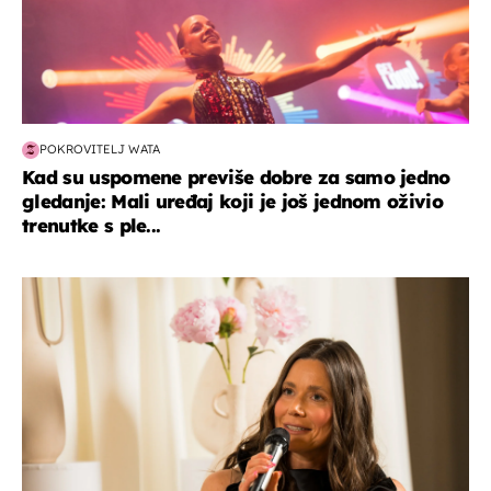
POKROVITELJ WATA
Kad su uspomene previše dobre za samo jedno
gledanje: Mali uređaj koji je još jednom oživio
trenutke s ple...
moda & ljepota