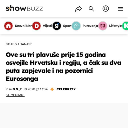
Dnevnik.hr
Vijesti
Sport
Putovanja
Lifestyle
GDJE SU DANAS?
Ove su tri plavuše prije 15 godina
osvojile Hrvatsku i regiju, a čak su dva
puta zapjevale i na pozornici
Eurosonga
Piše
Đ.S.
,
11.10.2020 @ 13:34
CELEBRITY
KOMENTARI
OMOGUĆI OBAVIJESTI