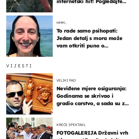
internetski hit! Pogledajte
što je napisao
HMM…
To rade samo psihopati:
Jedan detalj s mora može
vam otkriti puno o
prijateljima
VIJESTI
VELIKI PAD
Neviđene mjere osiguranja:
Godinama se skrivao i
gradio carstvo, a sada su za
njegovo izručenje naručili
posebno vozilo
KREĆE SPEKTAKL
FOTOGALERIJA Državni vrh