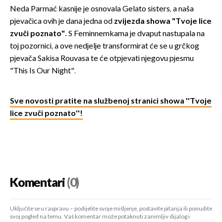
Neda Parmać kasnije je osnovala Gelato sisters, a naša
pjevačica ovih je dana jedna od
zvijezda showa "Tvoje lice
zvuči poznato".
S Feminnemkama je dvaput nastupala na
toj pozornici, a ove nedjelje transformirat će se u grčkog
pjevača Sakisa Rouvasa te će otpjevati njegovu pjesmu
"This Is Our Night".
Sve novosti pratite na službenoj stranici showa ''Tvoje
lice zvuči poznato''!
Komentari
(0)
Uključite se u raspravu – podijelite svoje mišljenje, postavite pitanja ili ponudite
svoj pogled na temu. Vaš komentar može potaknuti zanimljiv dijalog i