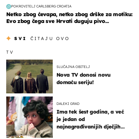
POKROVITELJ CARLSBERG CROATIA
Netko zbog ćevapa, netko zbog drške za motiku:
Evo zbog čega sve Hrvati duguju pivo...
SVI
ČITAJU OVO
TV
SLUČAJNA OBITELJ
Nova TV donosi novu
domaću seriju!
DALEKI GRAD
Ima tek šest godina, a već
je jedan od
najnagrađivanijih dječjih
glumaca