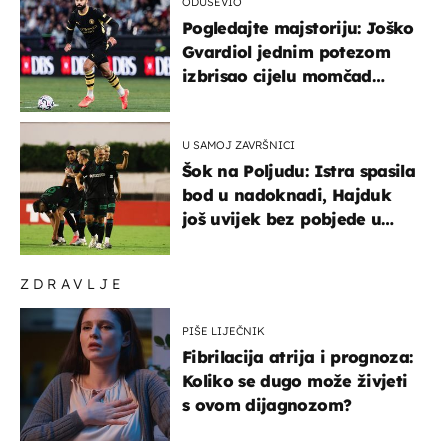
ODUŠEVIO
Pogledajte majstoriju: Joško
Gvardiol jednim potezom
izbrisao cijelu momčad
Atletica
U SAMOJ ZAVRŠNICI
Šok na Poljudu: Istra spasila
bod u nadoknadi, Hajduk
još uvijek bez pobjede u
HNL-u
ZDRAVLJE
PIŠE LIJEČNIK
Fibrilacija atrija i prognoza:
Koliko se dugo može živjeti
s ovom dijagnozom?