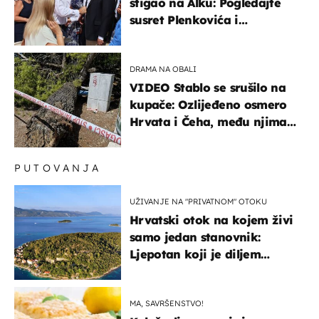
stigao na Alku: Pogledajte
susret Plenkovića i
Milanovića
DRAMA NA OBALI
VIDEO Stablo se srušilo na
kupače: Ozlijeđeno osmero
Hrvata i Čeha, među njima
ima i djece
PUTOVANJA
UŽIVANJE NA "PRIVATNOM" OTOKU
Hrvatski otok na kojem živi
samo jedan stanovnik:
Ljepotan koji je diljem
svijeta poznat po svojem
"bijelom zlatu"
MA, SAVRŠENSTVO!