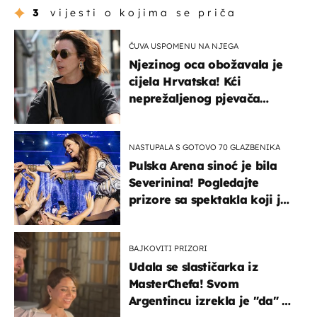
3
vijesti o kojima se priča
ČUVA USPOMENU NA NJEGA
Njezinog oca obožavala je
cijela Hrvatska! Kći
neprežaljenog pjevača
projurila špicom na dva
kotača
NASTUPALA S GOTOVO 70 GLAZBENIKA
Pulska Arena sinoć je bila
Severinina! Pogledajte
prizore sa spektakla koji je
rasprodan mjesec dana
ranije
BAJKOVITI PRIZORI
Udala se slastičarka iz
MasterChefa! Svom
Argentincu izrekla je "da" u