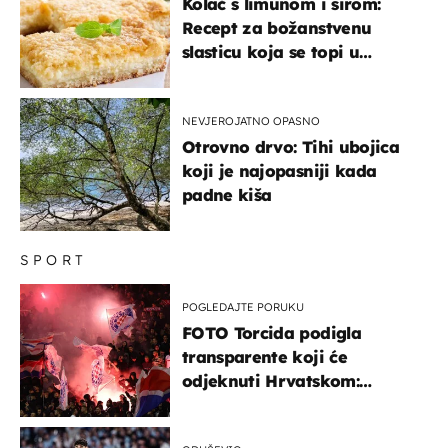
Kolač s limunom i sirom:
Recept za božanstvenu
slasticu koja se topi u
ustima
NEVJEROJATNO OPASNO
Otrovno drvo: Tihi ubojica
koji je najopasniji kada
padne kiša
SPORT
POGLEDAJTE PORUKU
FOTO Torcida podigla
transparente koji će
odjeknuti Hrvatskom:
Prozvali "moralne vertikale"