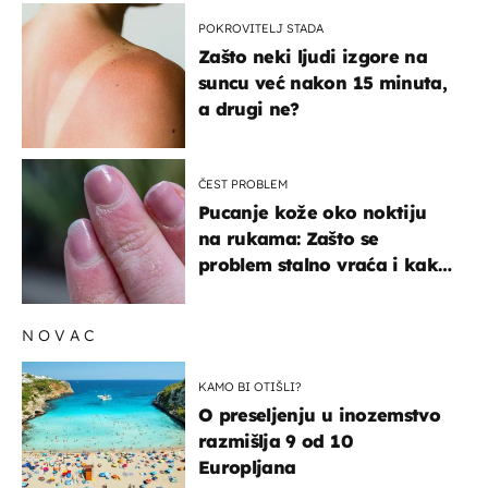
POKROVITELJ STADA
Zašto neki ljudi izgore na
suncu već nakon 15 minuta,
a drugi ne?
ČEST PROBLEM
Pucanje kože oko noktiju
na rukama: Zašto se
problem stalno vraća i kako
ga zaustaviti?
NOVAC
KAMO BI OTIŠLI?
O preseljenju u inozemstvo
razmišlja 9 od 10
Europljana