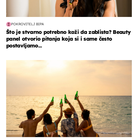
POKROVITELJ BIPA
Što je stvarno potrebno koži da zablista? Beauty
panel otvorio pitanja koja si i same često
postavljamo...
zanimljivosti