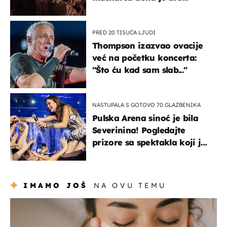
prisiljen prekinuti nastup
PRED 20 TISUĆA LJUDI
Thompson izazvao ovacije
već na početku koncerta:
"Što ću kad sam slab..."
NASTUPALA S GOTOVO 70 GLAZBENIKA
Pulska Arena sinoć je bila
Severinina! Pogledajte
prizore sa spektakla koji je
rasprodan mjesec dana
ranije
IMAMO JOŠ
NA OVU TEMU
moda & ljepota