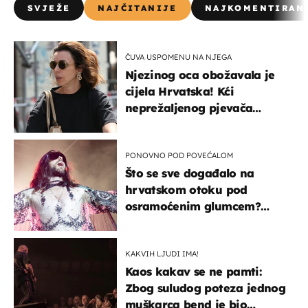
SVJEŽE
NAJČITANIJE
NAJKOMENTIRAN
ČUVA USPOMENU NA NJEGA
Njezinog oca obožavala je
cijela Hrvatska! Kći
neprežaljenog pjevača
projurila špicom na dva
kotača
PONOVNO POD POVEĆALOM
Što se sve događalo na
hrvatskom otoku pod
osramoćenim glumcem?
Bizarni prizori i danas
izazivaju nevjericu
KAKVIH LJUDI IMA!
Kaos kakav se ne pamti:
Zbog suludog poteza jednog
muškarca bend je bio