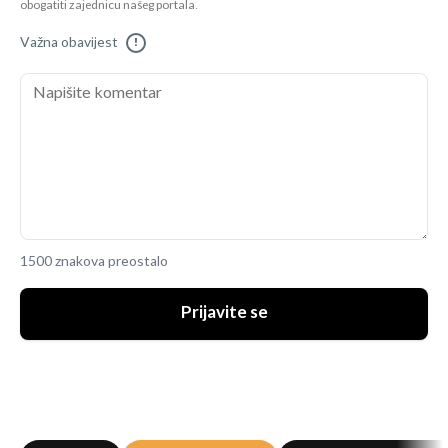
obogatiti zajednicu našeg portala.
Važna obavijest
!
1500 znakova preostalo
Prijavite se