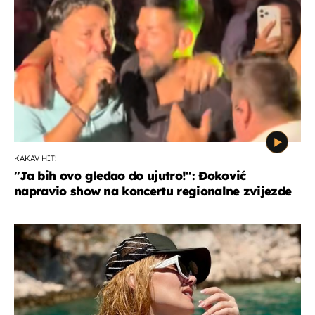
KAKAV HIT!
"Ja bih ovo gledao do ujutro!": Đoković
napravio show na koncertu regionalne zvijezde