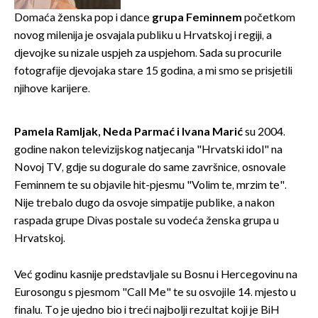
rodnoj Hercegovini
Domaća ženska pop i dance
grupa Feminnem
početkom
novog milenija je osvajala publiku u Hrvatskoj i regiji, a
djevojke su nizale uspjeh za uspjehom. Sada su procurile
fotografije djevojaka stare 15 godina, a mi smo se prisjetili
njihove karijere.
Pamela Ramljak, Neda Parmać i Ivana Marić
su 2004.
godine nakon televizijskog natjecanja "Hrvatski idol" na
Novoj TV, gdje su dogurale do same završnice, osnovale
Feminnem te su objavile hit-pjesmu "Volim te, mrzim te".
Nije trebalo dugo da osvoje simpatije publike, a nakon
raspada grupe Divas postale su vodeća ženska grupa u
Hrvatskoj.
Već godinu kasnije predstavljale su Bosnu i Hercegovinu na
Eurosongu s pjesmom "Call Me" te su osvojile 14. mjesto u
finalu. To je ujedno bio i treći najbolji rezultat koji je BiH