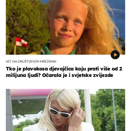
HIT NA DRUŠTVENIM MREŽAMA!
Tko je plavokosa djevojčica koju prati više od 2
milijuna ljudi? Očarala je i svjetske zvijezde