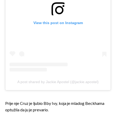
View this post on Instagram
A post shared by Jackie Apostel (@jackie.apostel)
Prije nje Cruz je ljubio Bby Ivy, koja je mladog Beckhama
optužila da ju je prevario.