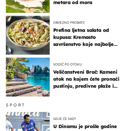
metara od mora
OBVEZNO PROBATI!
Prefina ljetna salata od
kupusa: Kremasto
savršenstvo koje najbolje
paše uz pečeno meso
VODIČ PO OTOKU
Veličanstveni Brač: Kameni
otok na kojem ćete pronaći
pustinju, predivne plaže i
uzbudljivu hranu
SPORT
GDJE ĆE SAD?
U Dinamu je prošle godine