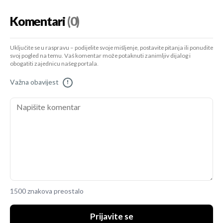
Komentari
(0)
Uključite se u raspravu – podijelite svoje mišljenje, postavite pitanja ili ponudite
svoj pogled na temu. Vaš komentar može potaknuti zanimljiv dijalog i
obogatiti zajednicu našeg portala.
Važna obavijest
!
1500 znakova preostalo
Prijavite se