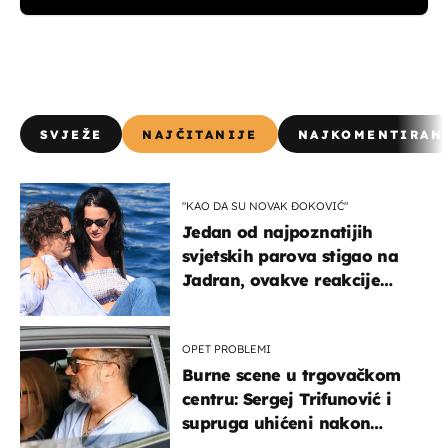
SVJEŽE
NAJČITANIJE
NAJKOMENTIRAN
"KAO DA SU NOVAK ĐOKOVIĆ"
Jedan od najpoznatijih
svjetskih parova stigao na
Jadran, ovakve reakcije
vjerojatno nisu očekivali
OPET PROBLEMI
Burne scene u trgovačkom
centru: Sergej Trifunović i
supruga uhićeni nakon
svađe!