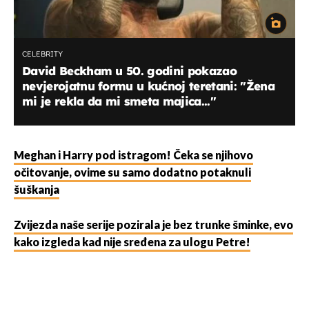
CELEBRITY
David Beckham u 50. godini pokazao
nevjerojatnu formu u kućnoj teretani: ''Žena
mi je rekla da mi smeta majica...''
Meghan i Harry pod istragom! Čeka se njihovo
očitovanje, ovime su samo dodatno potaknuli
šuškanja
Zvijezda naše serije pozirala je bez trunke šminke, evo
kako izgleda kad nije sređena za ulogu Petre!