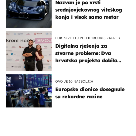
Nazvan je po vrsti
srednjovjekovnog viteškog
konja i visok samo metar
POKROVITELJ PHILIP MORRIS ZAGREB
Digitalna rješenja za
stvarne probleme: Dva
hrvatska projekta dobila
potporu za razvoj
OVO JE 10 NAJBOLJIH
Europske dionice dosegnule
su rekordne razine