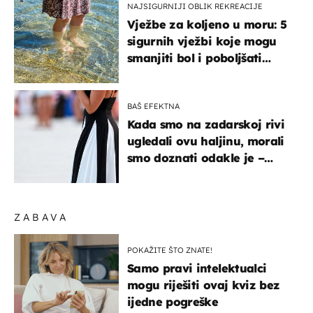
NAJSIGURNIJI OBLIK REKREACIJE
Vježbe za koljeno u moru: 5
sigurnih vježbi koje mogu
smanjiti bol i poboljšati
pokretljivost
BAŠ EFEKTNA
Kada smo na zadarskoj rivi
ugledali ovu haljinu, morali
smo doznati odakle je –
košta samo 18 eura
ZABAVA
POKAŽITE ŠTO ZNATE!
Samo pravi intelektualci
mogu riješiti ovaj kviz bez
ijedne pogreške