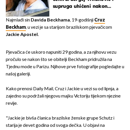
supruga uhićeni nakon
svađe!
Najmlađi sin
Davida Beckhama
, 19-godišnji
Cruz
Beckham
, u vezi je sa starijom brazilskom pjevačicom
Jackie Apostel.
Pjevačica će uskoro napuniti 29 godina, a za njihovu vezu
pročulo se nakon što se obitelji Beckham pridružila na
Tjednu mode u Parizu. Njihove prve fotografije pogledajte u
našoj galeriji.
Kako prenosi Daily Mail, Cruz i Jackie u vezi su od lipnja, a
zajedno su podržali njegovu majku Victoriju tijekom njezine
revije.
"Jackie je bivša članica brazilske ženske grupe Schutz i
starija je devet godina od svoga dečka. U objavi na