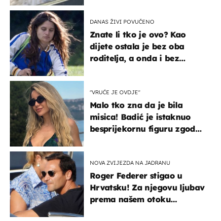
DANAS ŽIVI POVUČENO
Znate li tko je ovo? Kao
dijete ostala je bez oba
roditelja, a onda i bez
milijuna koje je trebala
naslijediti
"VRUĆE JE OVDJE"
Malo tko zna da je bila
misica! Badić je istaknuo
besprijekornu figuru zgodne
voditeljice
NOVA ZVIJEZDA NA JADRANU
Roger Federer stigao u
Hrvatsku! Za njegovu ljubav
prema našem otoku
zaslužan je jedan poznati