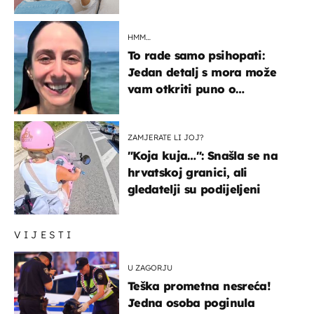
HMM…
To rade samo psihopati:
Jedan detalj s mora može
vam otkriti puno o
prijateljima
ZAMJERATE LI JOJ?
"Koja kuja…": Snašla se na
hrvatskoj granici, ali
gledatelji su podijeljeni
VIJESTI
U ZAGORJU
Teška prometna nesreća!
Jedna osoba poginula