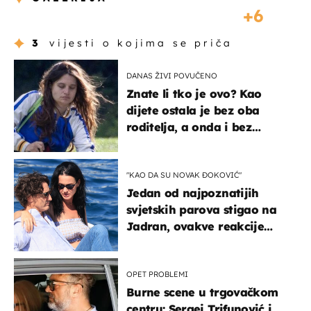
6
3
vijesti o kojima se priča
DANAS ŽIVI POVUČENO
Znate li tko je ovo? Kao
dijete ostala je bez oba
roditelja, a onda i bez
milijuna koje je trebala
naslijediti
"KAO DA SU NOVAK ĐOKOVIĆ"
Jedan od najpoznatijih
svjetskih parova stigao na
Jadran, ovakve reakcije
vjerojatno nisu očekivali
OPET PROBLEMI
Burne scene u trgovačkom
centru: Sergej Trifunović i