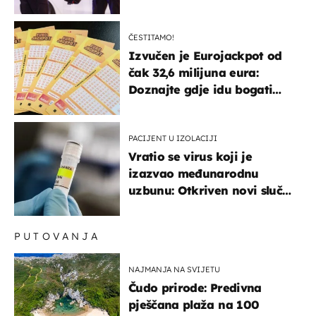
ČESTITAMO!
Izvučen je Eurojackpot od
čak 32,6 milijuna eura:
Doznajte gdje idu bogati
dobitci u Hrvatskoj
PACIJENT U IZOLACIJI
Vratio se virus koji je
izazvao međunarodnu
uzbunu: Otkriven novi slučaj
u Europi
PUTOVANJA
NAJMANJA NA SVIJETU
Čudo prirode: Predivna
pješčana plaža na 100