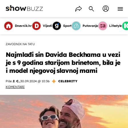
Dnevnik.hr
Vijesti
Sport
Putovanja
Lifestyle
ZAVODNIK NA TATU
Najmlađi sin Davida Beckhama u vezi
je s 9 godina starijom brinetom, bila je
i model njegovoj slavnoj mami
Piše
J. C.
,
30.09.2024 @ 10:36
CELEBRITY
KOMENTARI
OMOGUĆI OBAVIJESTI