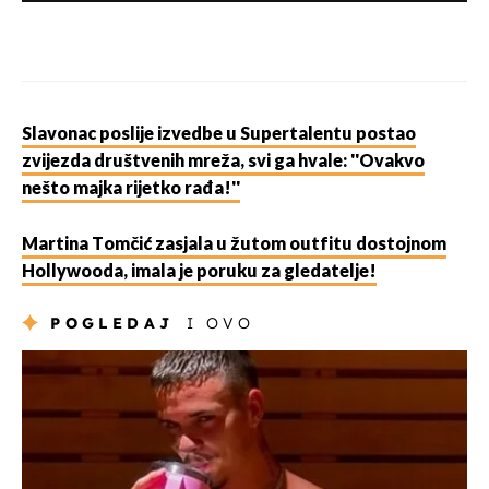
Slavonac poslije izvedbe u Supertalentu postao
zvijezda društvenih mreža, svi ga hvale: ''Ovakvo
nešto majka rijetko rađa!''
Martina Tomčić zasjala u žutom outfitu dostojnom
Hollywooda, imala je poruku za gledatelje!
POGLEDAJ
I OVO