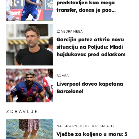
predstavljen kao mega
transfer, danas je pao
najniže u karijeri
IZ VEDRA NEBA
Garcijin potez otkrio novu
situaciju na Poljudu: Mladi
hajdukovac pred odlaskom
BOMBA!
Liverpool doveo kapetana
Barcelone!
ZDRAVLJE
NAJSIGURNIJI OBLIK REKREACIJE
Vježbe za koljeno u moru: 5