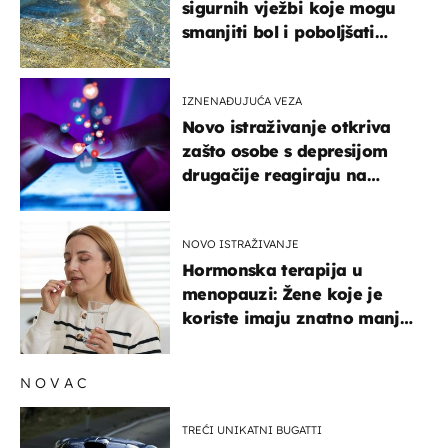
sigurnih vježbi koje mogu
smanjiti bol i poboljšati
pokretljivost
IZNENAĐUJUĆA VEZA
Novo istraživanje otkriva
zašto osobe s depresijom
drugačije reagiraju na
lajkove
NOVO ISTRAŽIVANJE
Hormonska terapija u
menopauzi: Žene koje je
koriste imaju znatno manji
rizik od ovoga
NOVAC
TREĆI UNIKATNI BUGATTI