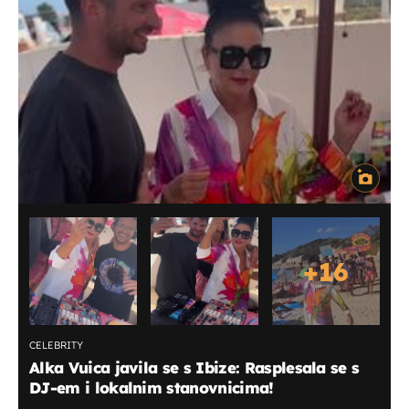
+
16
CELEBRITY
Alka Vuica javila se s Ibize: Rasplesala se s
DJ-em i lokalnim stanovnicima!