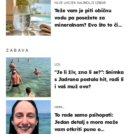
NIJE UVIJEK NAJBOLJI IZBOR
Teže vam je piti običnu
vodu pa posežete za
mineralnom? Evo što to čini
organizmu
ZABAVA
LOL
"Je li živ, zna li se?": Snimka
s Jadrana postala hit, radi li
i vaš muž ovo?
HMM…
To rade samo psihopati:
Jedan detalj s mora može
vam otkriti puno o