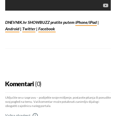
DNEVNIK.hr SHOWBUZZ pratite putem
iPhone/iPad
|
Android
|
Twitter
|
Facebook
Komentari
(0)
Uključite se u raspravu – podijelite svoje mišljenje, postavite pitanja ili ponudite
svoj pogled na temu. Vaš komentar može potaknuti zanimljiv dijalog i
obogatiti zajednicu našeg portala.
Važna obavijest
!