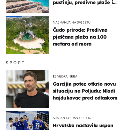
pustinju, predivne plaže i
uzbudljivu hranu
NAJMANJA NA SVIJETU
Čudo prirode: Predivna
pješčana plaža na 100
metara od mora
SPORT
IZ VEDRA NEBA
Garcijin potez otkrio novu
situaciju na Poljudu: Mladi
hajdukovac pred odlaskom
SJAJAN TJEDAN U EUROPI
Hrvatska nastavila uspon