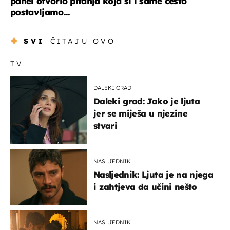
panel otvorio pitanja koja si i same često
postavljamo...
SVI
ČITAJU OVO
TV
DALEKI GRAD
Daleki grad: Jako je ljuta
jer se miješa u njezine
stvari
NASLJEDNIK
Nasljednik: Ljuta je na njega
i zahtjeva da učini nešto
NASLJEDNIK