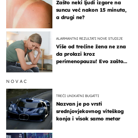
Zašto neki ljudi izgore na
suncu već nakon 15 minuta,
a drugi ne?
ALARMANTNI REZULTATI NOVE STUDIJE
Više od trećine žena ne zna
da prolazi kroz
perimenopauzu! Evo zašto
su simptomi toliko
zbunjujući
NOVAC
TREĆI UNIKATNI BUGATTI
Nazvan je po vrsti
srednjovjekovnog viteškog
konja i visok samo metar