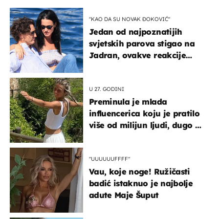
"KAO DA SU NOVAK ĐOKOVIĆ"
Jedan od najpoznatijih
svjetskih parova stigao na
Jadran, ovakve reakcije
vjerojatno nisu očekivali
U 27. GODINI
Preminula je mlada
influencerica koju je pratilo
više od milijun ljudi, dugo se
borila s opakom bolešću
"UUUUUUFFFF"
Vau, koje noge! Ružičasti
badić istaknuo je najbolje
adute Maje Šuput