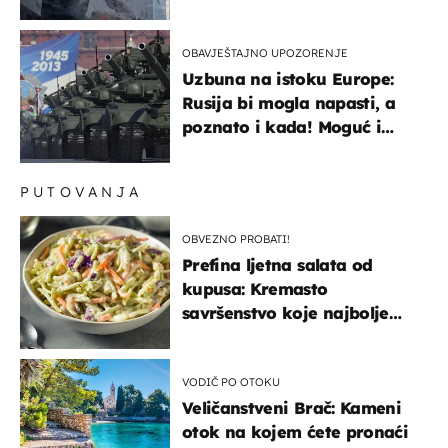
OBAVJEŠTAJNO UPOZORENJE
Uzbuna na istoku Europe:
Rusija bi mogla napasti, a
poznato i kada! Moguć i
kopneni upad u članicu
NATO-a
PUTOVANJA
OBVEZNO PROBATI!
Prefina ljetna salata od
kupusa: Kremasto
savršenstvo koje najbolje
paše uz pečeno meso
VODIČ PO OTOKU
Veličanstveni Brač: Kameni
otok na kojem ćete pronaći