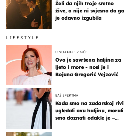
Želi da njih troje sretno
žive, a nije ni svjesna da ga
je odavno izgubila
LIFESTYLE
U NOJ NIJE VRUĆE
Ovo je savršena haljina za
ljeto i more - nosi je i
Bojana Gregorić Vejzović
BAŠ EFEKTNA
Kada smo na zadarskoj rivi
ugledali ovu haljinu, morali
smo doznati odakle je –
košta samo 18 eura