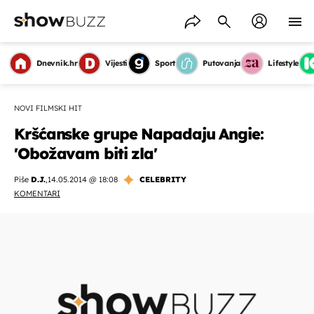
Dnevnik.hr
Vijesti
Sport
Putovanja
Lifestyle
NOVI FILMSKI HIT
Kršćanske grupe Napadaju Angie:
'Obožavam biti zla'
Piše
D.J.
,
14.05.2014 @ 18:08
CELEBRITY
KOMENTARI
OMOGUĆI OBAVIJESTI