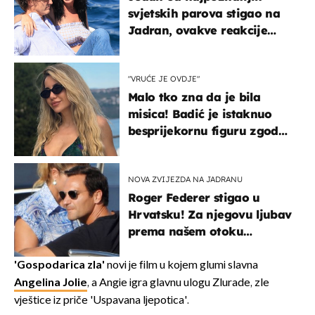
svjetskih parova stigao na
Jadran, ovakve reakcije
vjerojatno nisu očekivali
"VRUĆE JE OVDJE"
Malo tko zna da je bila
misica! Badić je istaknuo
besprijekornu figuru zgodne
voditeljice
NOVA ZVIJEZDA NA JADRANU
Roger Federer stigao u
Hrvatsku! Za njegovu ljubav
prema našem otoku
zaslužan je jedan poznati
Hrvat
'Gospodarica zla'
novi je film u kojem glumi slavna
Angelina Jolie
, a Angie igra glavnu ulogu Zlurade, zle
vještice iz priče 'Uspavana ljepotica'.