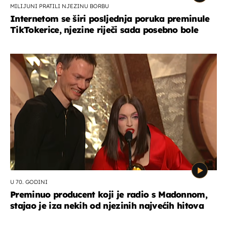
MILIJUNI PRATILI NJEZINU BORBU
Internetom se širi posljednja poruka preminule
TikTokerice, njezine riječi sada posebno bole
U 70. GODINI
Preminuo producent koji je radio s Madonnom,
stajao je iza nekih od njezinih najvećih hitova