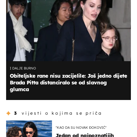
I DALJE BURNO
Obiteljske rane nisu zacijelile: Još jedno dijete
Brada Pitta distanciralo se od slavnog
glumca
3
vijesti o kojima se priča
"KAO DA SU NOVAK ĐOKOVIĆ"
Jedan od najpoznatijih