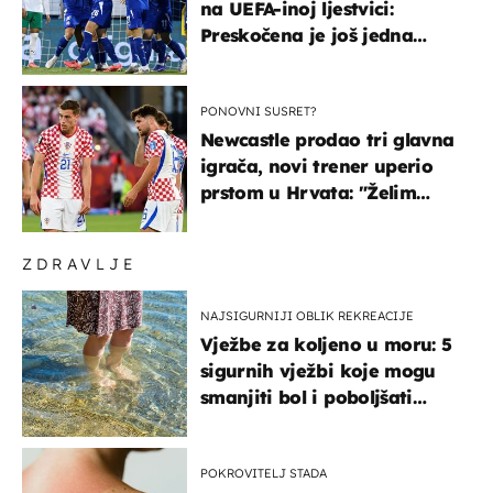
na UEFA-inoj ljestvici:
Preskočena je još jedna
država
PONOVNI SUSRET?
Newcastle prodao tri glavna
igrača, novi trener uperio
prstom u Hrvata: "Želim
njega!"
ZDRAVLJE
NAJSIGURNIJI OBLIK REKREACIJE
Vježbe za koljeno u moru: 5
sigurnih vježbi koje mogu
smanjiti bol i poboljšati
pokretljivost
POKROVITELJ STADA