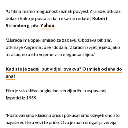
'U filmu imamo mogućnost saznati povijest Zlurade, otkuda
dolazi i kako je postala zla', rekao je redatelj
Robert
Stromberg
, piše
Yahoo.
'Zlurada ima opaki smisao za zabavu. Obožava biti zla',
otkrila je Angelina Jolie i dodala: 'Zluradin svijet je jako, jako
mračan, no u isto vrijeme vrlo elegantan i lijep.'
Kad ste je zadnji put vidjeli ovakvu? Osmijeh od uha do
uha!
Film je vrlo sličan originalnoj verziji priče o uspavanoj
ljepotici iz 1959.
'Poštovali smo klasičnu priču i pokušali smo oživjeti ono što
najviše volite u vezi te priče. Ovo je malo drugačija verzija