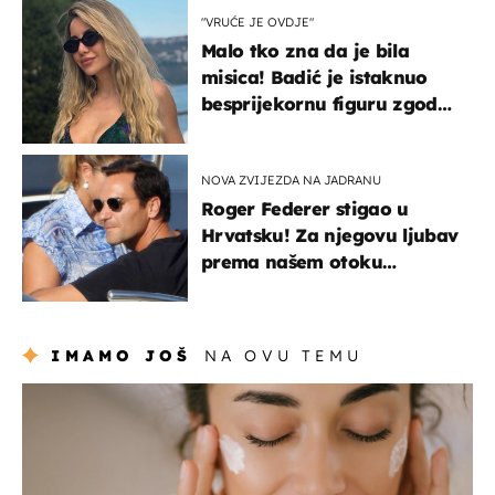
"VRUĆE JE OVDJE"
Malo tko zna da je bila
misica! Badić je istaknuo
besprijekornu figuru zgodne
voditeljice
NOVA ZVIJEZDA NA JADRANU
Roger Federer stigao u
Hrvatsku! Za njegovu ljubav
prema našem otoku
zaslužan je jedan poznati
Hrvat
IMAMO JOŠ
NA OVU TEMU
moda & ljepota