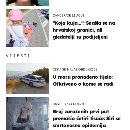
prijateljima
ZAMJERATE LI JOJ?
"Koja kuja…": Snašla se na
hrvatskoj granici, ali
gledatelji su podijeljeni
VIJESTI
ČEKA SE NALAZ OBDUKCIJE
U moru pronađeno tijelo:
Otkriveno o kome se radi
RASTE BROJ MRTVIH
Broj zaraženih prvi put
premašio četiri tisuće: Širi se
smrtonosna epidemija