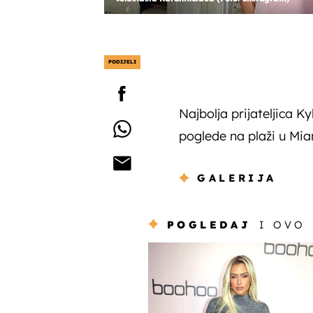
PODIJELI
Najbolja prijateljica K
poglede na plaži u Mia
GALERIJA
POGLEDAJ
I OVO