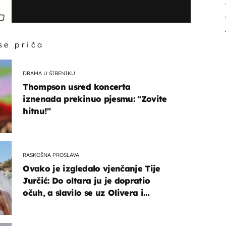
 se priča
DRAMA U ŠIBENIKU
Thompson usred koncerta
iznenada prekinuo pjesmu: "Zovite
hitnu!"
RASKOŠNA PROSLAVA
Ovako je izgledalo vjenčanje Tije
Jurčić: Do oltara ju je dopratio
očuh, a slavilo se uz Olivera i
Rozgu