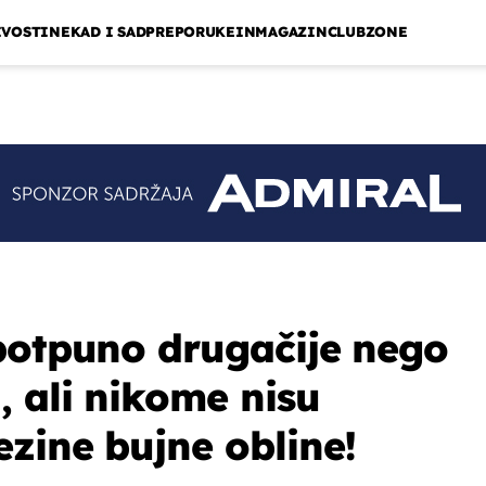
IVOSTI
NEKAD I SAD
PREPORUKE
INMAGAZIN
CLUBZONE
potpuno drugačije nego
 ali nikome nisu
zine bujne obline!