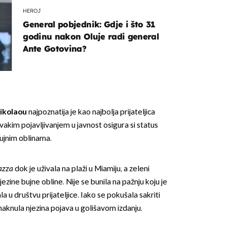
HEROJ
General pobjednik: Gdje i što 31
godinu nakon Oluje radi general
Ante Gotovina?
ikolaou
najpoznatija je kao najbolja prijateljica
svakim pojavljivanjem u javnost osigura si status
bujnim oblinama.
azza
dok je uživala na plaži u Miamiju, a zeleni
njezine bujne obline. Nije se bunila na pažnju koju je
la u društvu prijateljice. Iako se pokušala sakriti
aknula njezina pojava u golišavom izdanju.