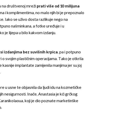
cu
na društvenoj mreži
prati više od 10 milijuna
ima i komplimentima, no malo njih bi je prepoznalo
nke. Iako se uživo dosta razlikuje nego na
otpuno našminkana, a fotke uređuje i u
 je lijepa u bilo kakvom izdanju.
OMOGUĆI OBAVIJESTI
si izdanjima bez suvišnih krpica
, pa i potpuno
i o svojim plastičnim operacijama. Tako je otkrila
je kasnije implantate zamijenila manjima jer su joj
.
ilere u usne te objasnila da ljudi idu na kozmetičke
ojih nesigurnosti. Inače, Anastasia je kći grčkog
Karanikolaoua, koji je dio poznate marketinške
p.