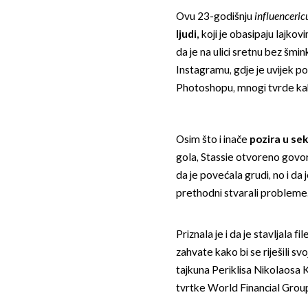
Ovu 23-godišnju
influenceri
ljudi
,
koji je obasipaju lajkov
da je na ulici sretnu bez šmi
Instagramu, gdje je uvijek p
Photoshopu, mnogi tvrde kako
Osim što i inače
pozira u sek
gola, Stassie otvoreno govor
da je povećala grudi, no i da 
prethodni stvarali probleme
Priznala je i da je stavljala f
zahvate kako bi se riješili sv
tajkuna Periklisa Nikolaosa 
tvrtke World Financial Grou