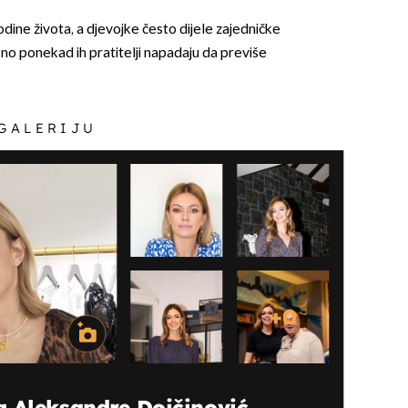
 godine života, a djevojke često dijele zajedničke
, no ponekad ih pratitelji napadaju da previše
 GALERIJU
+
0
a Aleksandre Dojčinović