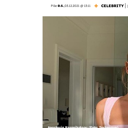
CELEBRITY
Piše
Đ.S.
,
03.12.2021 @ 13:11
Anastasia Karanikolaou (Foto: Instagram)