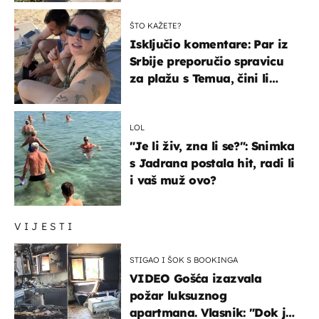
ŠTO KAŽETE?
Isključio komentare: Par iz
Srbije preporučio spravicu
za plažu s Temua, čini li
vam se ovo sigurnim?
LOL
"Je li živ, zna li se?": Snimka
s Jadrana postala hit, radi li
i vaš muž ovo?
VIJESTI
STIGAO I ŠOK S BOOKINGA
VIDEO Gošća izazvala
požar luksuznog
apartmana. Vlasnik: "Dok je