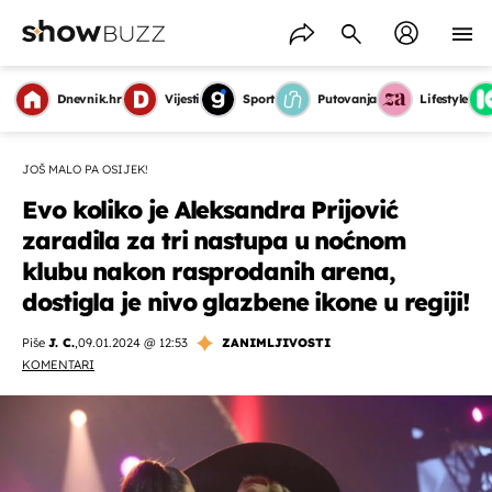
Dnevnik.hr
Vijesti
Sport
Putovanja
Lifestyle
JOŠ MALO PA OSIJEK!
Evo koliko je Aleksandra Prijović
zaradila za tri nastupa u noćnom
klubu nakon rasprodanih arena,
dostigla je nivo glazbene ikone u regiji!
Piše
J. C.
,
09.01.2024 @ 12:53
ZANIMLJIVOSTI
KOMENTARI
OMOGUĆI OBAVIJESTI