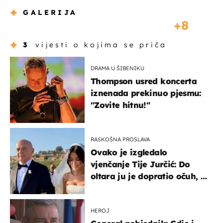
GALERIJA
8
3
vijesti o kojima se priča
DRAMA U ŠIBENIKU
Thompson usred koncerta
iznenada prekinuo pjesmu:
"Zovite hitnu!"
RASKOŠNA PROSLAVA
Ovako je izgledalo
vjenčanje Tije Jurčić: Do
oltara ju je dopratio očuh, a
slavilo se uz Olivera i Rozgu
HEROJ