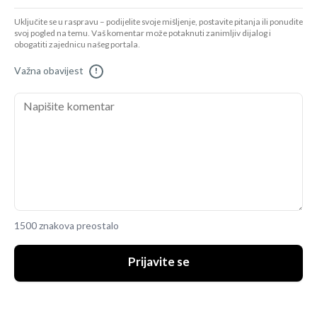
Uključite se u raspravu – podijelite svoje mišljenje, postavite pitanja ili ponudite
svoj pogled na temu. Vaš komentar može potaknuti zanimljiv dijalog i
obogatiti zajednicu našeg portala.
Važna obavijest
!
1500 znakova preostalo
Prijavite se