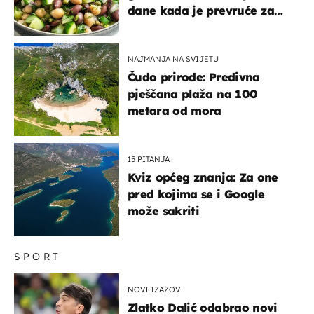
dane kada je prevruće za
kuhanje
NAJMANJA NA SVIJETU
Čudo prirode: Predivna
pješčana plaža na 100
metara od mora
15 PITANJA
Kviz općeg znanja: Za one
pred kojima se i Google
može sakriti
SPORT
NOVI IZAZOV
Zlatko Dalić odabrao novi