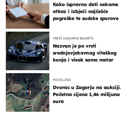
Kako ispravno dati nekome
otkaz i izbjeći najčešće
pogreške te sudske sporove
TREĆI UNIKATNI BUGATTI
Nazvan je po vrsti
srednjovjekovnog viteškog
konja i visok samo metar
POVOLJNO
Dvorac u Zagorju na aukciji.
Početna cijena 1,46 milijuna
eura