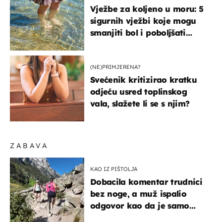
Vježbe za koljeno u moru: 5
sigurnih vježbi koje mogu
smanjiti bol i poboljšati
pokretljivost
(NE)PRIMJERENA?
Svećenik kritizirao kratku
odjeću usred toplinskog
vala, slažete li se s njim?
ZABAVA
KAO IZ PIŠTOLJA
Dobacila komentar trudnici
bez noge, a muž ispalio
odgovor kao da je samo
čekao…