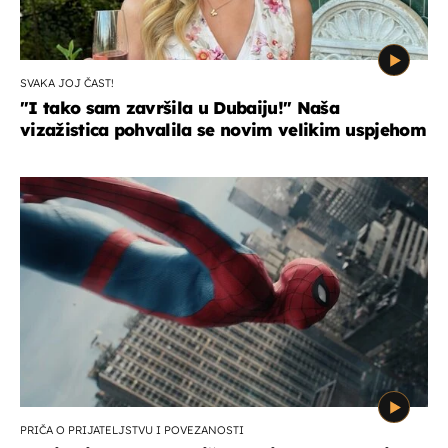
SVAKA JOJ ČAST!
"I tako sam završila u Dubaiju!" Naša
vizažistica pohvalila se novim velikim uspjehom
PRIČA O PRIJATELJSTVU I POVEZANOSTI