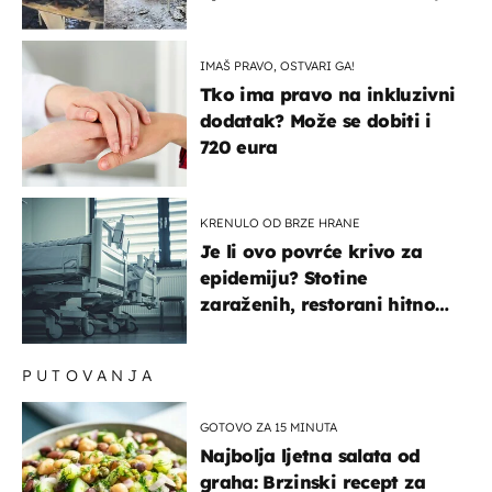
gorjelo, smijali su se, pili i
pokazivali mi srednji prst"
IMAŠ PRAVO, OSTVARI GA!
Tko ima pravo na inkluzivni
dodatak? Može se dobiti i
720 eura
KRENULO OD BRZE HRANE
Je li ovo povrće krivo za
epidemiju? Stotine
zaraženih, restorani hitno
povukli proizvod
PUTOVANJA
GOTOVO ZA 15 MINUTA
Najbolja ljetna salata od
graha: Brzinski recept za