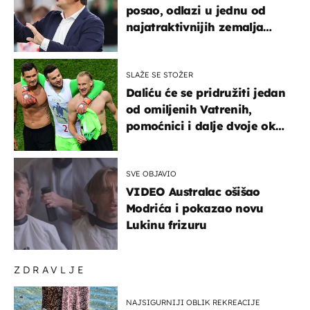
posao, odlazi u jednu od
najatraktivnijih zemalja
svijeta
SLAŽE SE STOŽER
Daliću će se pridružiti jedan
od omiljenih Vatrenih,
pomoćnici i dalje dvoje oko
ponude
SVE OBJAVIO
VIDEO Australac ošišao
Modrića i pokazao novu
Lukinu frizuru
ZDRAVLJE
NAJSIGURNIJI OBLIK REKREACIJE