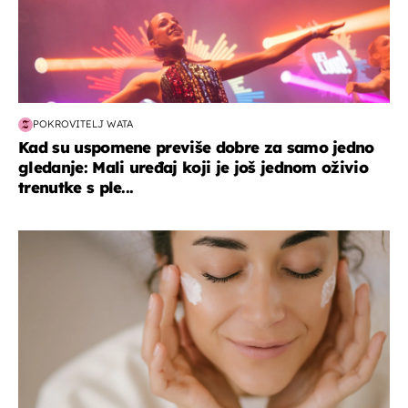
POKROVITELJ WATA
Kad su uspomene previše dobre za samo jedno
gledanje: Mali uređaj koji je još jednom oživio
trenutke s ple...
moda & ljepota