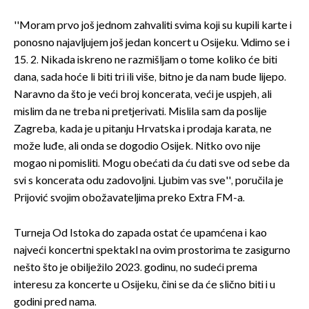
''Moram prvo još jednom zahvaliti svima koji su kupili karte i
ponosno najavljujem još jedan koncert u Osijeku. Vidimo se i
15. 2. Nikada iskreno ne razmišljam o tome koliko će biti
dana, sada hoće li biti tri ili više, bitno je da nam bude lijepo.
Naravno da što je veći broj koncerata, veći je uspjeh, ali
mislim da ne treba ni pretjerivati. Mislila sam da poslije
Zagreba, kada je u pitanju Hrvatska i prodaja karata, ne
može luđe, ali onda se dogodio Osijek. Nitko ovo nije
mogao ni pomisliti. Mogu obećati da ću dati sve od sebe da
svi s koncerata odu zadovoljni. Ljubim vas sve'', poručila je
Prijović svojim obožavateljima preko Extra FM-a.
Turneja Od Istoka do zapada ostat će upamćena i kao
najveći koncertni spektakl na ovim prostorima te zasigurno
nešto što je obilježilo 2023. godinu, no sudeći prema
interesu za koncerte u Osijeku, čini se da će slično biti i u
godini pred nama.