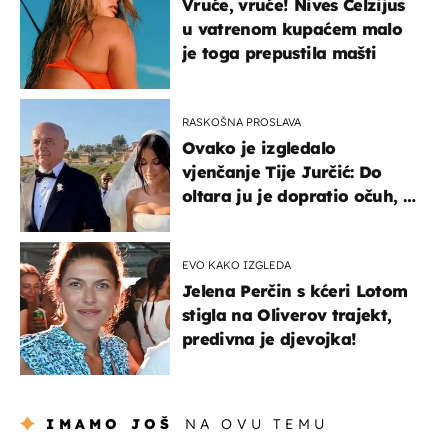
Vruće, vruće! Nives Celzijus
u vatrenom kupaćem malo
je toga prepustila mašti
RASKOŠNA PROSLAVA
Ovako je izgledalo
vjenčanje Tije Jurčić: Do
oltara ju je dopratio očuh, a
slavilo se uz Olivera i Rozgu
EVO KAKO IZGLEDA
Jelena Perčin s kćeri Lotom
stigla na Oliverov trajekt,
predivna je djevojka!
IMAMO JOŠ
NA OVU TEMU