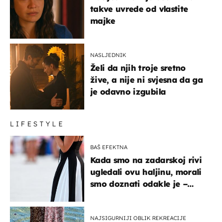
takve uvrede od vlastite
majke
NASLJEDNIK
Želi da njih troje sretno
žive, a nije ni svjesna da ga
je odavno izgubila
LIFESTYLE
BAŠ EFEKTNA
Kada smo na zadarskoj rivi
ugledali ovu haljinu, morali
smo doznati odakle je –
košta samo 18 eura
NAJSIGURNIJI OBLIK REKREACIJE