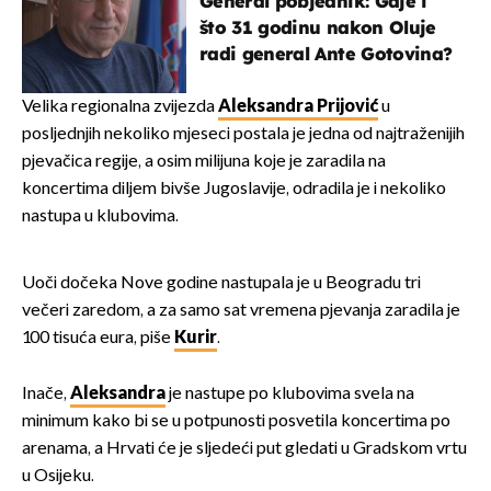
General pobjednik: Gdje i
što 31 godinu nakon Oluje
radi general Ante Gotovina?
Velika regionalna zvijezda
Aleksandra Prijović
u
posljednjih nekoliko mjeseci postala je jedna od najtraženijih
pjevačica regije, a osim milijuna koje je zaradila na
koncertima diljem bivše Jugoslavije, odradila je i nekoliko
nastupa u klubovima.
Uoči dočeka Nove godine nastupala je u Beogradu tri
večeri zaredom, a za samo sat vremena pjevanja zaradila je
100 tisuća eura, piše
Kurir
.
Inače,
Aleksandra
je nastupe po klubovima svela na
minimum kako bi se u potpunosti posvetila koncertima po
arenama, a Hrvati će je sljedeći put gledati u Gradskom vrtu
u Osijeku.