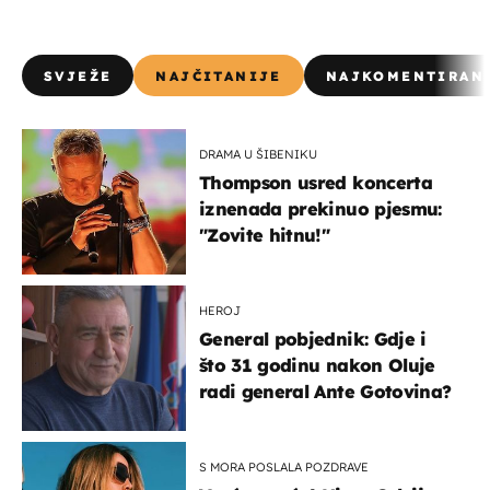
SVJEŽE
NAJČITANIJE
NAJKOMENTIRAN
DRAMA U ŠIBENIKU
Thompson usred koncerta
iznenada prekinuo pjesmu:
"Zovite hitnu!"
HEROJ
General pobjednik: Gdje i
što 31 godinu nakon Oluje
radi general Ante Gotovina?
S MORA POSLALA POZDRAVE