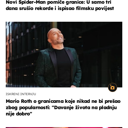
Novi Spider-Man pomiče granice: U samo tri
dana srušio rekorde i ispisao filmsku povijest
ISKRENI INTERVJU
Mario Roth o granicama koje nikad ne bi prešao
zbog popularnosti: "Davanje života na pladnju
nije dobro"