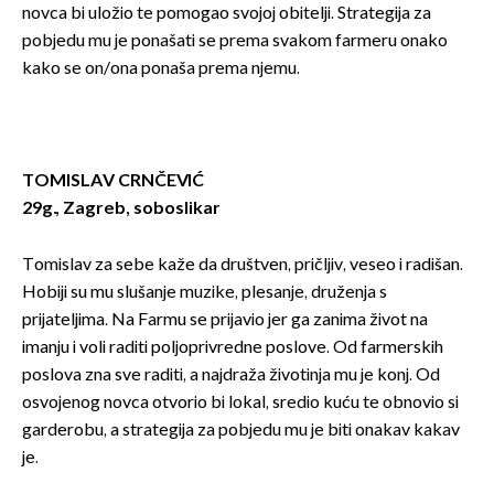
novca bi uložio te pomogao svojoj obitelji. Strategija za
pobjedu mu je ponašati se prema svakom farmeru onako
kako se on/ona ponaša prema njemu.
TOMISLAV CRNČEVIĆ
29g., Zagreb, soboslikar
Tomislav za sebe kaže da društven, pričljiv, veseo i radišan.
Hobiji su mu slušanje muzike, plesanje, druženja s
prijateljima. Na Farmu se prijavio jer ga zanima život na
imanju i voli raditi poljoprivredne poslove. Od farmerskih
poslova zna sve raditi, a najdraža životinja mu je konj. Od
osvojenog novca otvorio bi lokal, sredio kuću te obnovio si
garderobu, a strategija za pobjedu mu je biti onakav kakav
je.