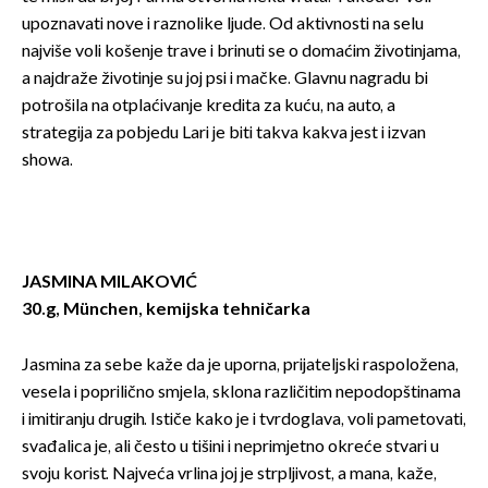
upoznavati nove i raznolike ljude. Od aktivnosti na selu
najviše voli košenje trave i brinuti se o domaćim životinjama,
a najdraže životinje su joj psi i mačke. Glavnu nagradu bi
potrošila na otplaćivanje kredita za kuću, na auto, a
strategija za pobjedu Lari je biti takva kakva jest i izvan
showa.
JASMINA MILAKOVIĆ
30.g, München, kemijska tehničarka
Jasmina za sebe kaže da je uporna, prijateljski raspoložena,
vesela i poprilično smjela, sklona različitim nepodopštinama
i imitiranju drugih. Ističe kako je i tvrdoglava, voli pametovati,
svađalica je, ali često u tišini i neprimjetno okreće stvari u
svoju korist. Najveća vrlina joj je strpljivost, a mana, kaže,