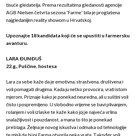
tisuće gledatelja. Prema rezultatima gledanosti agencije
AGB Nielsen četvrta sezona 'Farme' bila je proglašena
najgledanijim reality showom u Hrvatskoj.
Upoznajte 18 kandidata koji će se upustiti u farmersku
avanturu.
LARA ĐUNĐUŠ
22.g., Puščine, hostesa
Lara za sebe kaže da je emotivna, strastvena, društvena i
voli pomagati drugima. Kada ju netko provocira, vrati istom
mjerom. Priznaje kako je ponekad neuredna, ali u suštini voli
čisto i pospremljeno. U slobodno vrijeme se bavi plivanjem,
rolanjem i voli izlaske te kaže kako joj je najveća vrlina
snalažljivost i pouzdanost, a mana to što je ponekad
preblaga. Željna je novog iskustva i odmaka od tehnologije
te misli da bi joj Farma otvorila neka vrata. Također voli