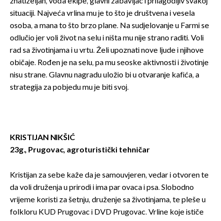
znatiželjan, vođa ekipe, glavni zabavljač i prilagodljiv svakoj
situaciji. Najveća vrlina mu je to što je društvena i vesela
osoba, a mana to što brzo plane. Na sudjelovanje u Farmi se
odlučio jer voli život na selu i ništa mu nije strano raditi. Voli
rad sa životinjama i u vrtu. Želi upoznati nove ljude i njihove
običaje. Rođen je na selu, pa mu seoske aktivnosti i životinje
nisu strane. Glavnu nagradu uložio bi u otvaranje kafića, a
strategija za pobjedu mu je biti svoj.
KRISTIJAN NIKŠIĆ
23g., Prugovac, agroturistički tehničar
Kristijan za sebe kaže da je samouvjeren, vedar i otvoren te
da voli druženja u prirodi i ima par ovaca i psa. Slobodno
vrijeme koristi za šetnju, druženje sa životinjama, te pleše u
folkloru KUD Prugovac i DVD Prugovac. Vrline koje ističe