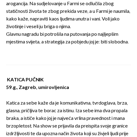
arogancija. Na sudjelovanje u Farmi se odlučila zbog
statičnosti života te zbog prekida veze, a u Farmi je naumila,
kako kaže, napraviti kaos ljudima unutra i vani. Voli jako
životinje i veseli ju briga o njima.
Glavnu nagradu bi potrošila na putovanja po najljepšim
mjestima svijeta, a strategija za pobjedu joj je: biti slobodna.
KATICA PUČNIK
59.g., Zagreb, umirovljenica
Katica za sebe kaže da je komunikativna, tvrdoglava, brza,
glasna, pričljiva te borac za istinu. Iza sebe ima dva propala
braka, a ističe kako joj je najveća vrlina pravednost i mana
brzopletost. Na show se prijavila da preispita svoje granice
izdržljivosti te da upozna način života koji su živjeli ljudi prije