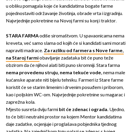
u obliku pomagala koje će kandidatima bogate farme
pojednostaviti održavanje životinja, obrade vrta i izgradnju.
Najvrjednije pokretnine na Novoj farmi su konj i traktor.
STARA FARMA
odiše siromaštvom. U spavaonicama nema
kreveta, već samo slama od kojih će si kandidati sami morati
napraviti madrace.
Za razliku od farmera s Nove farme,
na Staroj farmi
obavljanje zadataka bit će puno teže
obzirom da će njihovi alati biti puno skromniji. Stara farma
nema provedenu struju, nema tekuće vode,
nema male
kućanske aparate niti bijelu tehniku. Farmeri iz Stare farme
koristit će se starim limenim i drvenim posuđem i priborom,
kao i poljskim WC-om. Najvrjednije pokretnine su magarac i
zaprežna kola.
Mjesto susreta dviju farmi
bit će zdenac i ograda.
Ujedno,
to će biti i neutralni prostor na kojem Mentor kandidatima
daje zadatke, ocjenjuje i proglašava pobjednika tjednog
zadatka. Na zajedničkom trgu nalazi se zdenac s kojeg