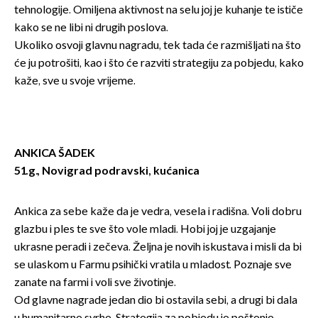
tehnologije. Omiljena aktivnost na selu joj je kuhanje te ističe
kako se ne libi ni drugih poslova.
Ukoliko osvoji glavnu nagradu, tek tada će razmišljati na što
će ju potrošiti, kao i što će razviti strategiju za pobjedu, kako
kaže, sve u svoje vrijeme.
ANKICA ŠADEK
51.g., Novigrad podravski, kućanica
Ankica za sebe kaže da je vedra, vesela i radišna. Voli dobru
glazbu i ples te sve što vole mladi. Hobi joj je uzgajanje
ukrasne peradi i zečeva. Željna je novih iskustava i misli da bi
se ulaskom u Farmu psihički vratila u mladost. Poznaje sve
zanate na farmi i voli sve životinje.
Od glavne nagrade jedan dio bi ostavila sebi, a drugi bi dala