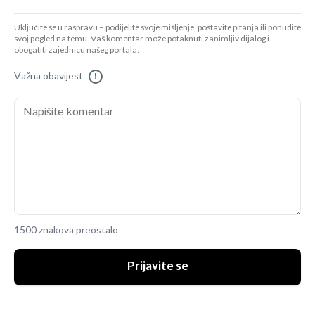
Uključite se u raspravu – podijelite svoje mišljenje, postavite pitanja ili ponudite
svoj pogled na temu. Vaš komentar može potaknuti zanimljiv dijalog i
obogatiti zajednicu našeg portala.
Važna obavijest
!
1500 znakova preostalo
Prijavite se