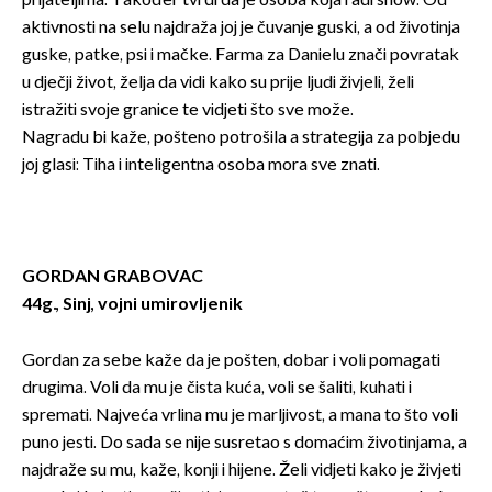
prijateljima. Također tvrdi da je osoba koja radi show. Od
aktivnosti na selu najdraža joj je čuvanje guski, a od životinja
guske, patke, psi i mačke. Farma za Danielu znači povratak
u dječji život, želja da vidi kako su prije ljudi živjeli, želi
istražiti svoje granice te vidjeti što sve može.
Nagradu bi kaže, pošteno potrošila a strategija za pobjedu
joj glasi: Tiha i inteligentna osoba mora sve znati.
GORDAN GRABOVAC
44g., Sinj, vojni umirovljenik
Gordan za sebe kaže da je pošten, dobar i voli pomagati
drugima. Voli da mu je čista kuća, voli se šaliti, kuhati i
spremati. Najveća vrlina mu je marljivost, a mana to što voli
puno jesti. Do sada se nije susretao s domaćim životinjama, a
najdraže su mu, kaže, konji i hijene. Želi vidjeti kako je živjeti