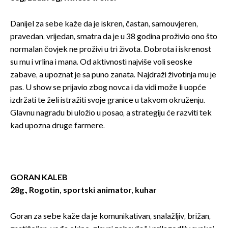
Danijel za sebe kaže da je iskren, častan, samouvjeren,
pravedan, vrijedan, smatra da je u 38 godina proživio ono što
normalan čovjek ne proživi u tri života. Dobrota i iskrenost
su mu i vrlina i mana. Od aktivnosti najviše voli seoske
zabave, a upoznat je sa puno zanata. Najdraži životinja mu je
pas. U show se prijavio zbog novca i da vidi može li uopće
izdržati te želi istražiti svoje granice u takvom okruženju.
Glavnu nagradu bi uložio u posao, a strategiju će razviti tek
kad upozna druge farmere.
GORAN KALEB
28g., Rogotin, sportski animator, kuhar
Goran za sebe kaže da je komunikativan, snalažljiv, brižan,