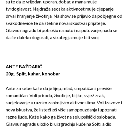
su te da je vrijedan, uporan, dobar, a mana mu je
tvrdoglavost. Najdraža seoska aktivnost mu je cijepanje
drva i hranjenje životinja. Na show se prijavio da pobjegne od
svakodnevice te da stekne nova iskustva i prijatelje.
Glavnu nagradu bi potrošio na auto i na putovanje, nada se
da će daleko dogurati, a strategija mu je biti svoj.
ANTE BAŽDARIĆ
20g., Split, kuhar, konobar
Ante za sebe kaže da je lijep, mlad, simpatičan i previše
romantičan. Voli prirodu, životinje, biljke, svjež zrak,
sudjelovanje u raznim zanimljivim aktivnostima. Voli izazove i
nova iskustva, želi steći još više samopouzdanja i upoznati
razne ljude. Kaže kako ga život na selu psihički oslobađa.
Glavnu nagradu uložio bi u izgradnju kuće na Šolti, a dio