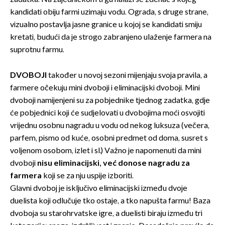
kandidati obiju farmi uzimaju vodu. Ograda, s druge strane,
vizualno postavlja jasne granice u kojoj se kandidati smiju
kretati, budući da je strogo zabranjeno ulaženje farmera na
suprotnu farmu.
DVOBOJI
također u novoj sezoni mijenjaju svoja pravila, a
farmere očekuju mini dvoboji i eliminacijski dvoboji. Mini
dvoboji namijenjeni su za pobjednike tjednog zadatka, gdje
će pobjednici koji će sudjelovati u dvobojima moći osvojiti
vrijednu osobnu nagradu u vodu od nekog luksuza (večera,
parfem, pismo od kuće, osobni predmet od doma, susret s
voljenom osobom, izlet i sl.) Važno je napomenuti da mini
dvoboji
nisu eliminacijski, već donose nagradu za
farmera
koji se za nju uspije izboriti.
Glavni dvoboj je isključivo eliminacijski između dvoje
duelista koji odlučuje tko ostaje, a tko napušta farmu! Baza
dvoboja su starohrvatske igre, a duelisti biraju između tri