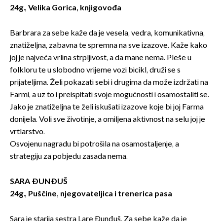
24g., Velika Gorica, knjigovođa
Barbrara za sebe kaže da je vesela, vedra, komunikativna,
znatiželjna, zabavna te spremna na sve izazove. Kaže kako
joj je najveća vrlina strpljivost, a da mane nema. Pleše u
folkloru te u slobodno vrijeme vozi bicikl, druži se s
prijateljima. Želi pokazati sebi i drugima da može izdržati na
Farmi, a uz to i preispitati svoje mogućnosti i osamostaliti se.
Jako je znatiželjna te želi iskušati izazove koje bi joj Farma
donijela. Voli sve životinje, a omiljena aktivnost na selu joj je
vrtlarstvo.
Osvojenu nagradu bi potrošila na osamostaljenje, a
strategiju za pobjedu zasada nema.
SARA ĐUNĐUŠ
24g., Puščine, njegovateljica i trenerica pasa
Sara je starija sestra Lare Đunđuš. Za sebe kaže da je