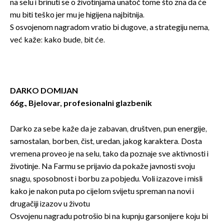
na selu i brinuti se o životinjama unatoč tome što zna da će
mu biti teško jer mu je higijena najbitnija.
S osvojenom nagradom vratio bi dugove, a strategiju nema,
već kaže: kako bude, bit će.
DARKO DOMIJAN
66g., Bjelovar, profesionalni glazbenik
Darko za sebe kaže da je zabavan, društven, pun energije,
samostalan, borben, čist, uredan, jakog karaktera. Dosta
vremena proveo je na selu, tako da poznaje sve aktivnosti i
životinje. Na Farmu se prijavio da pokaže javnosti svoju
snagu, sposobnost i borbu za pobjedu. Voli izazove i misli
kako je nakon puta po cijelom svijetu spreman na novi i
drugačiji izazov u životu
Osvojenu nagradu potrošio bi na kupnju garsonijere koju bi