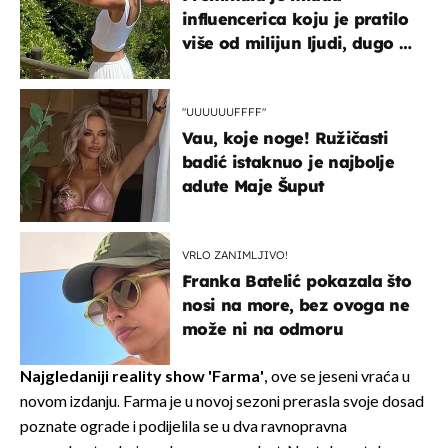
influencerica koju je pratilo
više od milijun ljudi, dugo se
borila s opakom bolešću
"UUUUUUFFFF"
Vau, koje noge! Ružičasti
badić istaknuo je najbolje
adute Maje Šuput
VRLO ZANIMLJIVO!
Franka Batelić pokazala što
nosi na more, bez ovoga ne
može ni na odmoru
Najgledaniji reality show 'Farma',
ove se jeseni vraća u
novom izdanju. Farma je u novoj sezoni prerasla svoje dosad
poznate ograde i podijelila se u dva ravnopravna