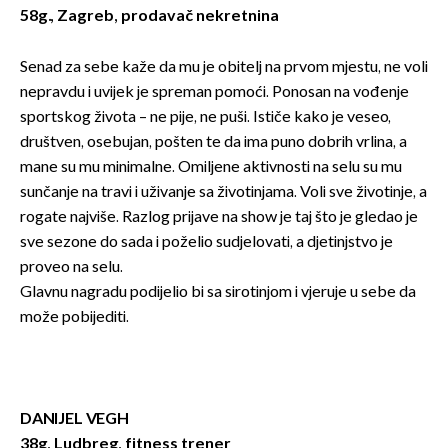
58g., Zagreb, prodavač nekretnina
Senad za sebe kaže da mu je obitelj na prvom mjestu, ne voli
nepravdu i uvijek je spreman pomoći. Ponosan na vođenje
sportskog života – ne pije, ne puši. Ističe kako je veseo,
društven, osebujan, pošten te da ima puno dobrih vrlina, a
mane su mu minimalne. Omiljene aktivnosti na selu su mu
sunčanje na travi i uživanje sa životinjama. Voli sve životinje, a
rogate najviše. Razlog prijave na show je taj što je gledao je
sve sezone do sada i poželio sudjelovati, a djetinjstvo je
proveo na selu.
Glavnu nagradu podijelio bi sa sirotinjom i vjeruje u sebe da
može pobijediti.
DANIJEL VEGH
38g, Ludbreg, fitness trener