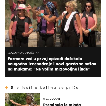
IZAZOVNO OD POČETKA
Farmere već u prvoj epizodi dočekalo
neugodno iznenađenje i novi gazda se našao
na mukama: "Ne volim mrzovoljne ljude"
3
vijesti o kojima se priča
U 27. GODINI
Preminula je mlada