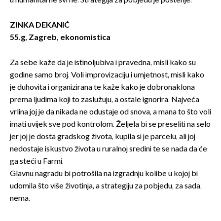
u humanitarne svrhe. Strategija za pobjedu je poštenje.
ZINKA DEKANIĆ
55.g, Zagreb, ekonomistica
Za sebe kaže da je istinoljubiva i pravedna, misli kako su
godine samo broj. Voli improvizaciju i umjetnost, misli kako
je duhovita i organizirana te kaže kako je dobronaklona
prema ljudima koji to zaslužuju, a ostale ignorira. Najveća
vrlina joj je da nikada ne odustaje od snova, a mana to što voli
imati uvijek sve pod kontrolom. Željela bi se preseliti na selo
jer joj je dosta gradskog života, kupila si je parcelu, ali joj
nedostaje iskustvo života u ruralnoj sredini te se nada da će
ga steći u Farmi.
Glavnu nagradu bi potrošila na izgradnju kolibe u kojoj bi
udomila što više životinja, a strategiju za pobjedu, za sada,
nema.