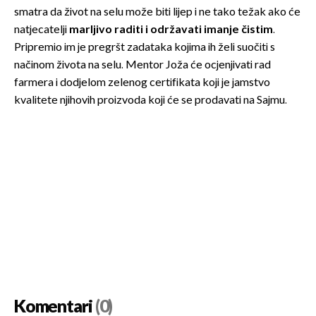
smatra da život na selu može biti lijep i ne tako težak ako će
natjecatelji
marljivo raditi i održavati imanje čistim
.
Pripremio im je pregršt zadataka kojima ih želi suočiti s
načinom života na selu. Mentor Joža će ocjenjivati rad
farmera i dodjelom zelenog certifikata koji je jamstvo
kvalitete njihovih proizvoda koji će se prodavati na Sajmu.
Komentari
(0)