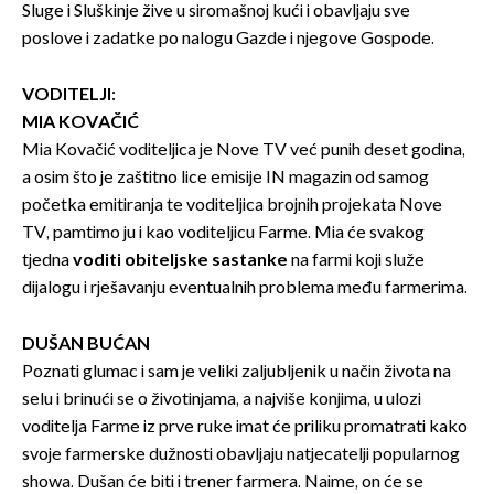
Sluge i Sluškinje žive u siromašnoj kući i obavljaju sve
poslove i zadatke po nalogu Gazde i njegove Gospode.
VODITELJI:
MIA KOVAČIĆ
Mia Kovačić voditeljica je Nove TV već punih deset godina,
a osim što je zaštitno lice emisije IN magazin od samog
početka emitiranja te voditeljica brojnih projekata Nove
TV, pamtimo ju i kao voditeljicu Farme. Mia će svakog
tjedna
voditi obiteljske sastanke
na farmi koji služe
dijalogu i rješavanju eventualnih problema među farmerima.
DUŠAN BUĆAN
Poznati glumac i sam je veliki zaljubljenik u način života na
selu i brinući se o životinjama, a najviše konjima, u ulozi
voditelja Farme iz prve ruke imat će priliku promatrati kako
svoje farmerske dužnosti obavljaju natjecatelji popularnog
showa. Dušan će biti i trener farmera. Naime, on će se