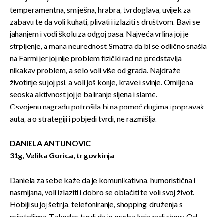
temperamentna, smiješna, hrabra, tvrdoglava, uvijek za
zabavu te da voli kuhati, plivati i izlaziti s društvom. Bavi se
jahanjem i vodi školu za odgoj pasa. Najveća vrlina joj je
strpljenje, a mana neurednost. Smatra da bi se odlično snašla
na Farmi jer joj nije problem fizički rad ne predstavlja
nikakav problem, a selo voli više od grada. Najdraže
životinje su joj psi, a voli još konje, krave i svinje. Omiljena
seoska aktivnost joj je baliranje sijena i slame.
Osvojenu nagradu potrošila bi na pomoć dugima i popravak
auta, a o strategiji i pobjedi tvrdi, ne razmišlja.
DANIELA ANTUNOVIĆ
31g, Velika Gorica, trgovkinja
Daniela za sebe kaže da je komunikativna, humoristična i
nasmijana, voli izlaziti i dobro se oblačiti te voli svoj život.
Hobiji su joj šetnja, telefoniranje, shopping, druženja s