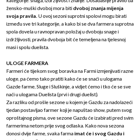
kategorije: snaga, izdržljivost i znanje. Dosadašnje pravilo da
žensko-muški dvoboj mora biti
dvoboj znanja mijenja
svoja pravila.
U ovoj sezoni suprotni spolovi mogu birati
između sve tri kategorije, a kako bi se dva farmera suprotna
spola dovela u ravnopravan položaj u dvoboju snage i
izdržljivosti, pravila dvoboja bit će temeljena na tjelesnoj
masi i spolu duelista.
ULOGE FARMERA
Farmeri će tijekom svog boravka na Farmi izmjenjivati razne
uloge, pa ćemo tako pratiti kako će se snaći u ulogama
Gazde farme, Sluge i Sluškinje, a vidjet ćemo i tko će se sve
naći u ulogama Duelista (prvi i drugi duelist).
Za razliku od prošle sezone u kojem je Gazdu za nadolazeći
tjedan postavljao farmer koji je napuštao show, putem svog
oproštajnog pisma, ove sezone Gazdu će izabirati pred svim
farmerima netom prije svog odlaska. Kako nova sezona
donosi dvije farme, svaka farma
imat će i svog Gazdu i