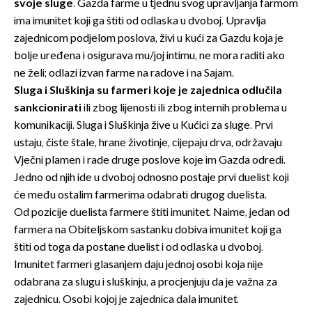
svoje sluge
. Gazda farme u tjednu svog upravljanja farmom
ima imunitet koji ga štiti od odlaska u dvoboj. Upravlja
zajednicom podjelom poslova, živi u kući za Gazdu koja je
bolje uređena i osigurava mu/joj intimu, ne mora raditi ako
ne želi; odlazi izvan farme na radove i na Sajam.
Sluga i Sluškinja su farmeri koje je zajednica odlučila
sankcionirati
ili zbog lijenosti ili zbog internih problema u
komunikaciji. Sluga i Sluškinja žive u Kućici za sluge. Prvi
ustaju, čiste štale, hrane životinje, cijepaju drva, održavaju
Vječni plamen i rade druge poslove koje im Gazda odredi.
Jedno od njih ide u dvoboj odnosno postaje prvi duelist koji
će među ostalim farmerima odabrati drugog duelista.
Od pozicije duelista farmere štiti imunitet. Naime, jedan od
farmera na Obiteljskom sastanku dobiva imunitet koji ga
štiti od toga da postane duelist i od odlaska u dvoboj.
Imunitet farmeri glasanjem daju jednoj osobi koja nije
odabrana za slugu i sluškinju, a procjenjuju da je važna za
zajednicu. Osobi kojoj je zajednica dala imunitet.