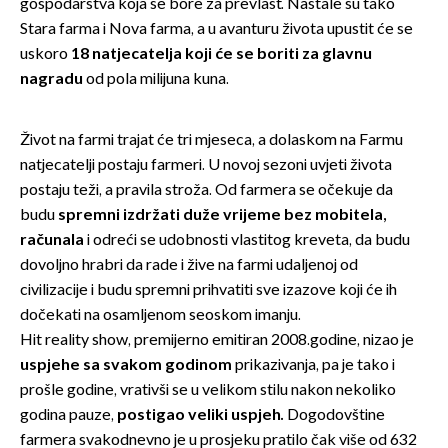
gospodarstva koja se bore za prevlast. Nastale su tako
Stara farma i Nova farma, a u avanturu života upustit će se
uskoro
1
8 natjecatelja koji će se boriti za glavnu
nagradu
od pola milijuna kuna.
Život na farmi trajat će tri mjeseca, a dolaskom na Farmu
natjecatelji postaju farmeri. U novoj sezoni uvjeti života
postaju teži, a pravila stroža. Od farmera se očekuje da
budu
spremni izdržati duže vrijeme bez mobitela,
računala
i odreći se udobnosti vlastitog kreveta, da budu
dovoljno hrabri da rade i žive na farmi udaljenoj od
civilizacije i budu spremni prihvatiti sve izazove
koji će ih
dočekati na osamljenom seoskom imanju.
Hit reality show, premijerno emitiran 2008.godine, nizao je
uspjehe sa svakom godinom
prikazivanja, pa je tako i
prošle godine, vrativši se u velikom stilu nakon nekoliko
godina pauze,
postigao veliki uspjeh.
Dogodovštine
farmera svakodnevno je u prosjeku pratilo čak više od 632