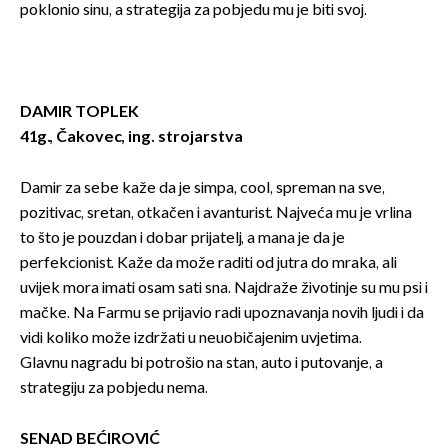
poklonio sinu, a strategija za pobjedu mu je biti svoj.
DAMIR TOPLEK
41g., Čakovec, ing. strojarstva
Damir za sebe kaže da je simpa, cool, spreman na sve,
pozitivac, sretan, otkačen i avanturist. Najveća mu je vrlina
to što je pouzdan i dobar prijatelj, a mana je da je
perfekcionist. Kaže da može raditi od jutra do mraka, ali
uvijek mora imati osam sati sna. Najdraže životinje su mu psi i
mačke. Na Farmu se prijavio radi upoznavanja novih ljudi i da
vidi koliko može izdržati u neuobičajenim uvjetima.
Glavnu nagradu bi potrošio na stan, auto i putovanje, a
strategiju za pobjedu nema.
SENAD BEĆIROVIĆ