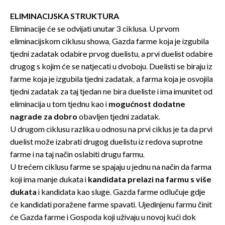
ELIMINACIJSKA STRUKTURA
Eliminacije će se odvijati unutar 3 ciklusa. U prvom
eliminacijskom ciklusu showa, Gazda farme koja je izgubila
tjedni zadatak odabire prvog duelistu, a prvi duelist odabire
drugog s kojim će se natjecati u dvoboju. Duelisti se biraju iz
farme koja je izgubila tjedni zadatak, a farma koja je osvojila
tjedni zadatak za taj tjedan ne bira dueliste i ima imunitet od
eliminacija u tom tjednu kao i
mogućnost dodatne
nagrade za dobro
obavljen tjedni zadatak.
U drugom ciklusu razlika u odnosu na prvi ciklus je ta da prvi
duelist može izabrati drugog duelistu iz redova suprotne
farme i na taj način oslabiti drugu farmu.
U trećem ciklusu farme se spajaju u jednu na način da farma
koji ima manje dukata i
kandidata prelazi na farmu s više
dukata
i kandidata kao sluge. Gazda farme odlučuje gdje
će kandidati poražene farme spavati. Ujedinjenu farmu činit
će Gazda farme i Gospoda koji uživaju u novoj kući dok