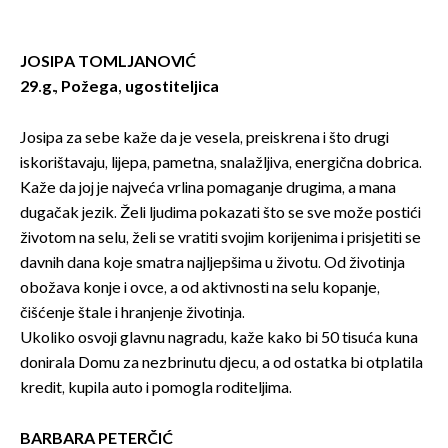
JOSIPA TOMLJANOVIĆ
29.g., Požega, ugostiteljica
Josipa za sebe kaže da je vesela, preiskrena i što drugi
iskorištavaju, lijepa, pametna, snalažljiva, energična dobrica.
Kaže da joj je najveća vrlina pomaganje drugima, a mana
dugačak jezik. Želi ljudima pokazati što se sve može postići
životom na selu, želi se vratiti svojim korijenima i prisjetiti se
davnih dana koje smatra najljepšima u životu. Od životinja
obožava konje i ovce, a od aktivnosti na selu kopanje,
čišćenje štale i hranjenje životinja.
Ukoliko osvoji glavnu nagradu, kaže kako bi 50 tisuća kuna
donirala Domu za nezbrinutu djecu, a od ostatka bi otplatila
kredit, kupila auto i pomogla roditeljima.
BARBARA PETERČIĆ