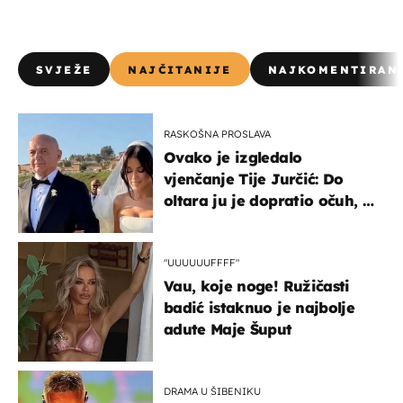
SVJEŽE
NAJČITANIJE
NAJKOMENTIRAN
RASKOŠNA PROSLAVA
Ovako je izgledalo
vjenčanje Tije Jurčić: Do
oltara ju je dopratio očuh, a
slavilo se uz Olivera i Rozgu
"UUUUUUFFFF"
Vau, koje noge! Ružičasti
badić istaknuo je najbolje
adute Maje Šuput
DRAMA U ŠIBENIKU