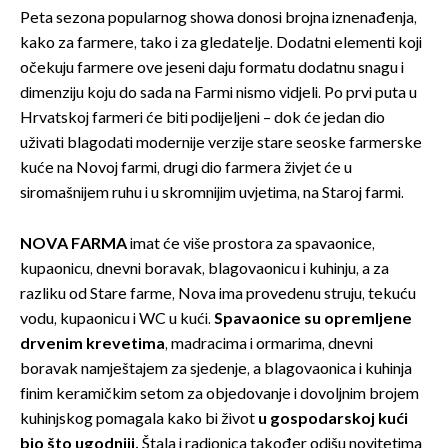
Peta sezona popularnog showa donosi brojna iznenađenja,
kako za farmere, tako i za gledatelje. Dodatni elementi koji
očekuju farmere ove jeseni daju formatu dodatnu snagu i
dimenziju koju do sada na Farmi nismo vidjeli. Po prvi puta u
Hrvatskoj farmeri će biti podijeljeni – dok će jedan dio
uživati blagodati modernije verzije stare seoske farmerske
kuće na Novoj farmi, drugi dio farmera živjet će u
siromašnijem ruhu i u skromnijim uvjetima, na Staroj farmi.
NOVA FARMA
imat će više prostora za spavaonice,
kupaonicu, dnevni boravak, blagovaonicu i kuhinju, a za
razliku od Stare farme, Nova ima provedenu struju, tekuću
vodu, kupaonicu i WC u kući.
Spavaonice su opremljene
drvenim krevetima
, madracima i ormarima, dnevni
boravak namještajem za sjedenje, a blagovaonica i kuhinja
finim keramičkim setom za objedovanje i dovoljnim brojem
kuhinjskog pomagala kako bi život
u gospodarskoj kući
bio što ugodniji.
Štala i radionica također odišu novitetima