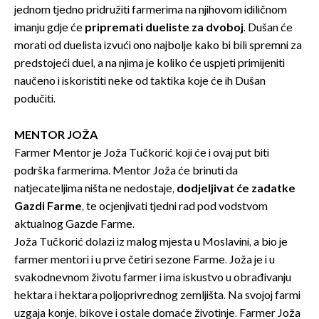
jednom tjedno pridružiti farmerima na njihovom idiličnom
imanju gdje će
pripremati dueliste za dvoboj
. Dušan će
morati od duelista izvući ono najbolje kako bi bili spremni za
predstojeći duel, a na njima je koliko će uspjeti primijeniti
naučeno i iskoristiti neke od taktika koje će ih Dušan
podučiti.
MENTOR JOŽA
Farmer Mentor je Joža Tučkorić koji će i ovaj put biti
podrška farmerima. Mentor Joža će brinuti da
natjecateljima ništa ne nedostaje,
dodjeljivat će zadatke
Gazdi Farme
, te ocjenjivati tjedni rad pod vodstvom
aktualnog Gazde Farme.
Joža Tučkorić dolazi iz malog mjesta u Moslavini, a bio je
farmer mentori i u prve četiri sezone Farme. Joža je i u
svakodnevnom životu farmer i ima iskustvo u obrađivanju
hektara i hektara poljoprivrednog zemljišta. Na svojoj farmi
uzgaja konje, bikove i ostale domaće životinje. Farmer Joža