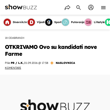
Dnevnik.hr
Vijesti
Sport
Putovanja
Lifestyle
18 ODABRANIH
OTKRIVAMO Ovo su kandidati nove
Farme
Piše
PR / L.K.
,
01.09.2016 @ 17:58
NASLOVNICA
KOMENTARI
OMOGUĆI OBAVIJESTI