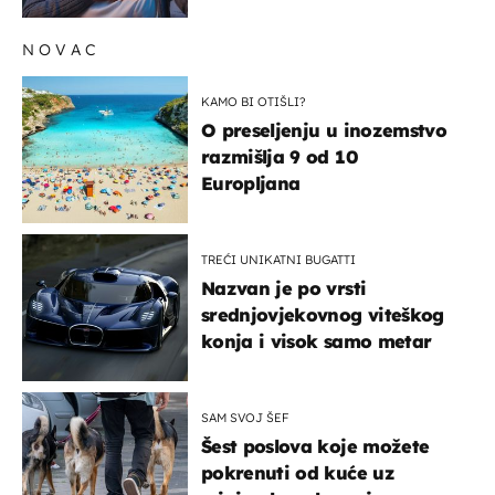
NOVAC
KAMO BI OTIŠLI?
O preseljenju u inozemstvo
razmišlja 9 od 10
Europljana
TREĆI UNIKATNI BUGATTI
Nazvan je po vrsti
srednjovjekovnog viteškog
konja i visok samo metar
SAM SVOJ ŠEF
Šest poslova koje možete
pokrenuti od kuće uz