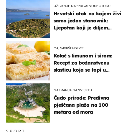
UŽIVANJE NA "PRIVATNOM" OTOKU
Hrvatski otok na kojem živi
samo jedan stanovnik:
Ljepotan koji je diljem
svijeta poznat po svojem
"bijelom zlatu"
MA, SAVRŠENSTVO!
Kolač s limunom i sirom:
Recept za božanstvenu
slasticu koja se topi u
ustima
NAJMANJA NA SVIJETU
Čudo prirode: Predivna
pješčana plaža na 100
metara od mora
SPORT