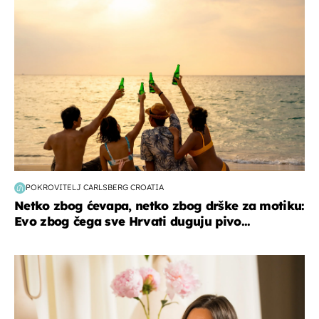
POKROVITELJ CARLSBERG CROATIA
Netko zbog ćevapa, netko zbog drške za motiku:
Evo zbog čega sve Hrvati duguju pivo...
moda & ljepota