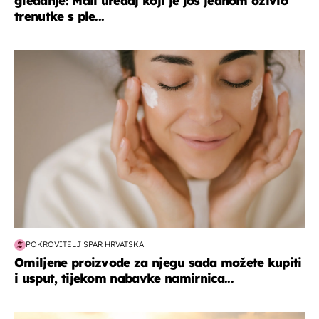
gledanje: Mali uređaj koji je još jednom oživio
trenutke s ple...
moda & ljepota
POKROVITELJ SPAR HRVATSKA
Omiljene proizvode za njegu sada možete kupiti
i usput, tijekom nabavke namirnica...
zanimljivosti