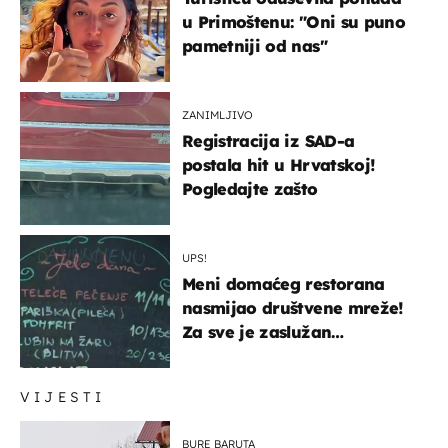
u Primoštenu: "Oni su puno
pametniji od nas"
ZANIMLJIVO
Registracija iz SAD-a
postala hit u Hrvatskoj!
Pogledajte zašto
UPS!
Meni domaćeg restorana
nasmijao društvene mreže!
Za sve je zaslužan
urnebesan naziv jela
VIJESTI
BURE BARUTA