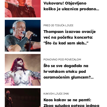
Vukovaru! Objavljeno
koliko je ulaznica prodano
u kratkom vremenu
PRED 20 TISUĆA LJUDI
Thompson izazvao ovacije
već na početku koncerta:
"Što ću kad sam slab..."
PONOVNO POD POVEĆALOM
Što se sve događalo na
hrvatskom otoku pod
osramoćenim glumcem?
Bizarni prizori i danas
izazivaju nevjericu
KAKVIH LJUDI IMA!
Kaos kakav se ne pamti:
Zbog suludog poteza jednog