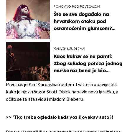
kotača
PONOVNO POD POVEĆALOM
Što se sve događalo na
hrvatskom otoku pod
osramoćenim glumcem?
Bizarni prizori i danas
izazivaju nevjericu
KAKVIH LJUDI IMA!
Kaos kakav se ne pamti:
Zbog suludog poteza jednog
muškarca bend je bio
prisiljen prekinuti nastup
Prvo nas je Kim Kardashian putem Twittera obavijestila
kako je njezin šogor Scott Disick nabavio novu igračku, a
očito se ta ista sviđa i mladom Bieberu.
>>
'Tko treba ogledalo kada voziš ovakav auto?!'