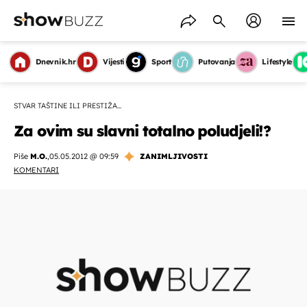
Dnevnik.hr
Vijesti
Sport
Putovanja
Lifestyle
STVAR TAŠTINE ILI PRESTIŽA...
Za ovim su slavni totalno poludjeli!?
Piše
M.O.
,
05.05.2012 @ 09:59
ZANIMLJIVOSTI
KOMENTARI
OMOGUĆI OBAVIJESTI