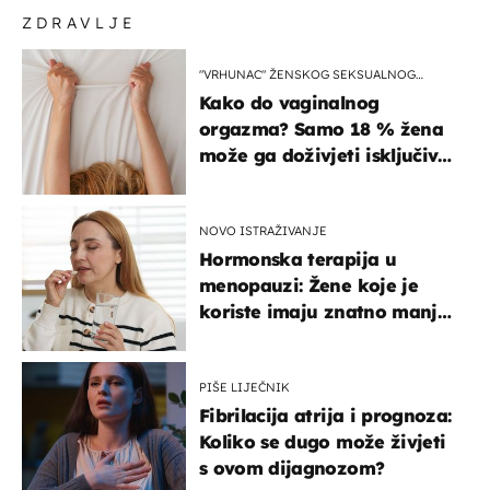
ZDRAVLJE
"VRHUNAC" ŽENSKOG SEKSUALNOG
ISKUSTVA
Kako do vaginalnog
orgazma? Samo 18 % žena
može ga doživjeti isključivo
na ovaj način
NOVO ISTRAŽIVANJE
Hormonska terapija u
menopauzi: Žene koje je
koriste imaju znatno manji
rizik od ovoga
PIŠE LIJEČNIK
Fibrilacija atrija i prognoza:
Koliko se dugo može živjeti
s ovom dijagnozom?