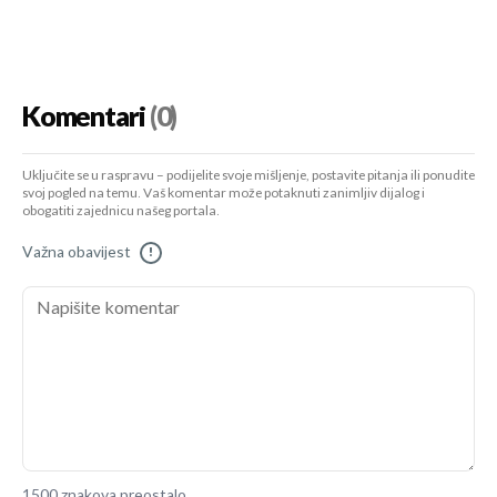
Komentari
(0)
Uključite se u raspravu – podijelite svoje mišljenje, postavite pitanja ili ponudite
svoj pogled na temu. Vaš komentar može potaknuti zanimljiv dijalog i
obogatiti zajednicu našeg portala.
Važna obavijest
!
1500 znakova preostalo