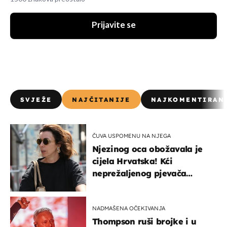
Prijavite se
SVJEŽE
NAJČITANIJE
NAJKOMENTIRAN
ČUVA USPOMENU NA NJEGA
Njezinog oca obožavala je
cijela Hrvatska! Kći
neprežaljenog pjevača
projurila špicom na dva
kotača
NADMAŠENA OČEKIVANJA
Thompson ruši brojke i u