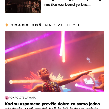
muškarca bend je bio
prisiljen prekinuti nastup
IMAMO JOŠ
NA OVU TEMU
kultura & zabava
POKROVITELJ WATA
Kad su uspomene previše dobre za samo jedno