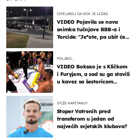
CIPELARILI GA DOK JE LEŽAO
VIDEO Pojavila se nova
snimka tučnjave BBB-a i
Torcide: "Je*ote, pa ubit će
ga!"
POLJACI...
VIDEO Boksao je s Kličkom
i Furyjem, a sad su ga stavili
u kavez sa šestoricom
Roma! Pogledajte kako je
završilo
STIŽE KAPETANU?
Stoper Vatrenih pred
transferom u jedan od
najvećih svjetskih klubova?