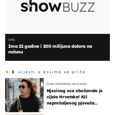
OMG
Ima 22 godine i 200 milijuna dolara na
računu
3
vijesti o kojima se priča
ČUVA USPOMENU NA NJEGA
Njezinog oca obožavala je
cijela Hrvatska! Kći
neprežaljenog pjevača
projurila špicom na dva