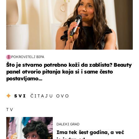
POKROVITELJ BIPA
Što je stvarno potrebno koži da zablista? Beauty
panel otvorio pitanja koja si i same često
postavljamo...
SVI
ČITAJU OVO
TV
DALEKI GRAD
Ima tek šest godina, a već