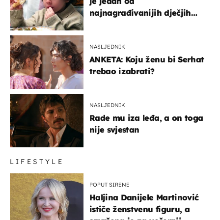
je jedan od
najnagrađivanijih dječjih
glumaca
NASLJEDNIK
ANKETA: Koju ženu bi Serhat
trebao izabrati?
NASLJEDNIK
Rade mu iza leđa, a on toga
nije svjestan
LIFESTYLE
POPUT SIRENE
Haljina Danijele Martinović
ističe ženstvenu figuru, a