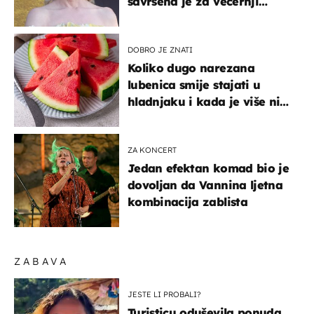
savršena je za večernji
izlazak na moru
DOBRO JE ZNATI
Koliko dugo narezana
lubenica smije stajati u
hladnjaku i kada je više nije
sigurno jesti?
ZA KONCERT
Jedan efektan komad bio je
dovoljan da Vannina ljetna
kombinacija zablista
ZABAVA
JESTE LI PROBALI?
Turisticu oduševila ponuda