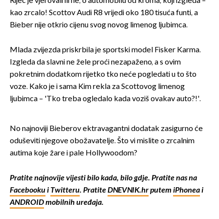
Riječ je vjerovali ili ne, o automobilu od kroma, koji izgleda –
kao zrcalo! Scottov Audi R8 vrijedi oko 180 tisuća funti, a
Bieber nije otkrio cijenu svog novog limenog ljubimca.
Mlada zvijezda priskrbila je sportski model Fisker Karma.
Izgleda da slavni ne žele proći nezapaženo, a s ovim
pokretnim dodatkom rijetko tko neće pogledati u to što
voze. Kako je i sama Kim rekla za Scottovog limenog
ljubimca – 'Tko treba ogledalo kada voziš ovakav auto?!'.
No najnoviji Bieberov ektravagantni dodatak zasigurno će
oduševiti njegove obožavatelje. Što vi mislite o zrcalnim
autima koje žare i pale Hollywoodom?
Pratite najnovije vijesti bilo kada, bilo gdje. Pratite nas na
Facebooku
i
Twitteru
. Pratite
DNEVNIK.hr
putem
iPhonea
i
ANDROID
mobilnih uređaja.