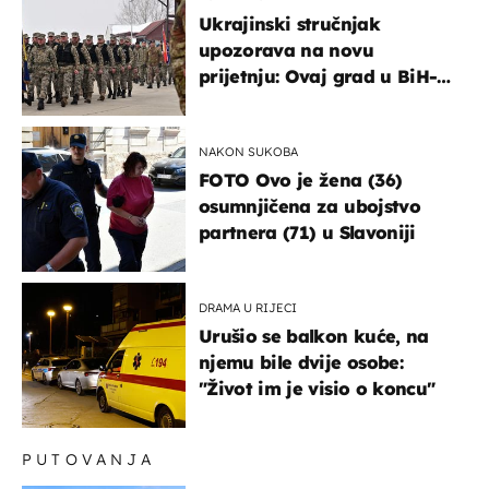
Ukrajinski stručnjak
upozorava na novu
prijetnju: Ovaj grad u BiH-u
bi mogao biti žarište
NAKON SUKOBA
FOTO Ovo je žena (36)
osumnjičena za ubojstvo
partnera (71) u Slavoniji
DRAMA U RIJECI
Urušio se balkon kuće, na
njemu bile dvije osobe:
"Život im je visio o koncu"
PUTOVANJA