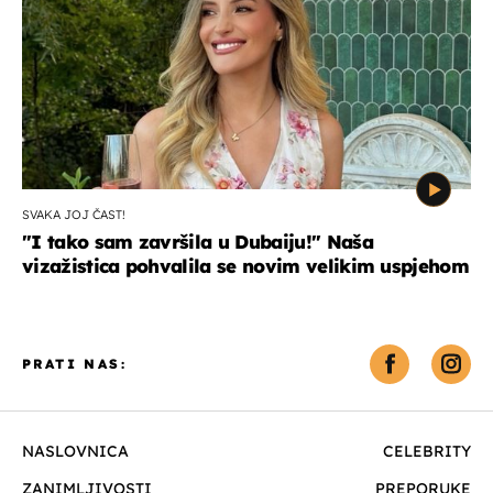
SVAKA JOJ ČAST!
"I tako sam završila u Dubaiju!" Naša
vizažistica pohvalila se novim velikim uspjehom
PRATI NAS:
NASLOVNICA
CELEBRITY
ZANIMLJIVOSTI
PREPORUKE