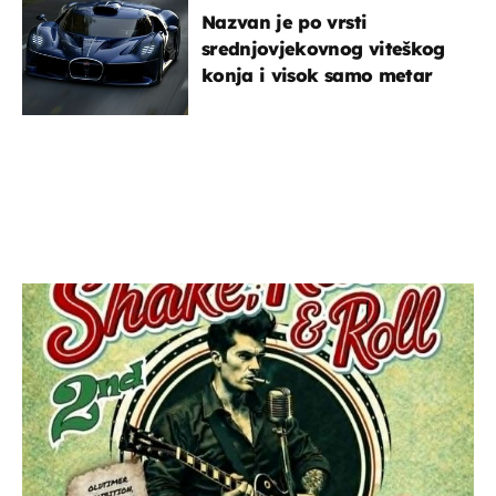
Nazvan je po vrsti
srednjovjekovnog viteškog
konja i visok samo metar