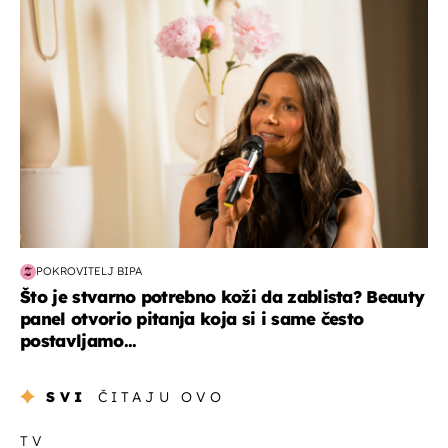
moda & ljepota
POKROVITELJ BIPA
Što je stvarno potrebno koži da zablista? Beauty
panel otvorio pitanja koja si i same često
postavljamo...
SVI
ČITAJU OVO
TV