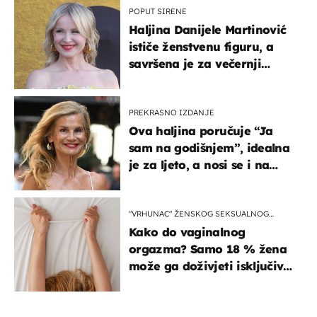
POPUT SIRENE
Haljina Danijele Martinović
ističe ženstvenu figuru, a
savršena je za večernji
izlazak na moru
PREKRASNO IZDANJE
Ova haljina poručuje “Ja
sam na godišnjem”, idealna
je za ljeto, a nosi se i na
zagrebačkoj špici
"VRHUNAC" ŽENSKOG SEKSUALNOG
ISKUSTVA
Kako do vaginalnog
orgazma? Samo 18 % žena
može ga doživjeti isključivo
na ovaj način