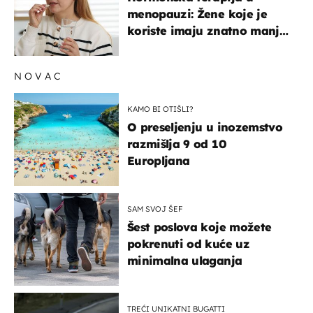
menopauzi: Žene koje je
koriste imaju znatno manji
rizik od ovoga
NOVAC
KAMO BI OTIŠLI?
O preseljenju u inozemstvo
razmišlja 9 od 10
Europljana
SAM SVOJ ŠEF
Šest poslova koje možete
pokrenuti od kuće uz
minimalna ulaganja
TREĆI UNIKATNI BUGATTI