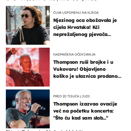
ČUVA USPOMENU NA NJEGA
Njezinog oca obožavala je
cijela Hrvatska! Kći
neprežaljenog pjevača
projurila špicom na dva
kotača
NADMAŠENA OČEKIVANJA
Thompson ruši brojke i u
Vukovaru! Objavljeno
koliko je ulaznica prodano
u kratkom vremenu
PRED 20 TISUĆA LJUDI
Thompson izazvao ovacije
već na početku koncerta:
"Što ću kad sam slab..."