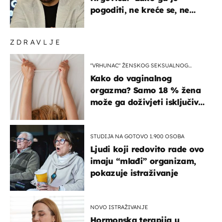
pogoditi, ne kreće se, ne
koristi noge..."
ZDRAVLJE
"VRHUNAC" ŽENSKOG SEKSUALNOG
ISKUSTVA
Kako do vaginalnog
orgazma? Samo 18 % žena
može ga doživjeti isključivo
na ovaj način
STUDIJA NA GOTOVO 1.900 OSOBA
Ljudi koji redovito rade ovo
imaju “mlađi” organizam,
pokazuje istraživanje
NOVO ISTRAŽIVANJE
Hormonska terapija u