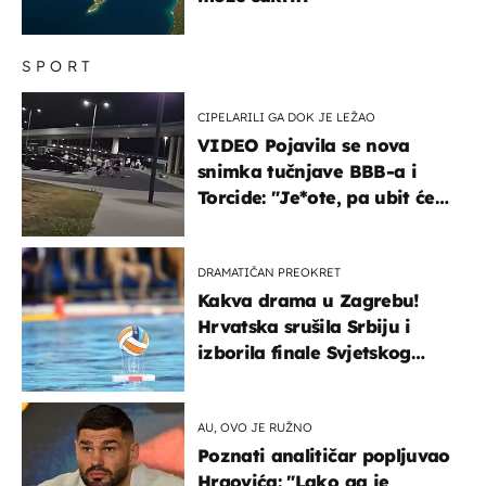
SPORT
CIPELARILI GA DOK JE LEŽAO
VIDEO Pojavila se nova
snimka tučnjave BBB-a i
Torcide: "Je*ote, pa ubit će
ga!"
DRAMATIČAN PREOKRET
Kakva drama u Zagrebu!
Hrvatska srušila Srbiju i
izborila finale Svjetskog
prvenstva
AU, OVO JE RUŽNO
Poznati analitičar popljuvao
Hrgovića: "Lako ga je