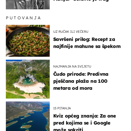
PUTOVANJA
UZ RUČAK ILI VEČERU
Savršeni prilog: Recept za
najfinije mahune sa špekom
NAJMANJA NA SVIJETU
Čudo prirode: Predivna
pješčana plaža na 100
metara od mora
15 PITANJA
Kviz općeg znanja: Za one
pred kojima se i Google
može sakriti