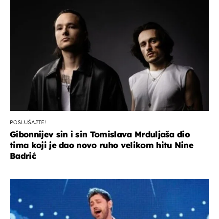
POSLUŠAJTE!
Gibonnijev sin i sin Tomislava Mrduljaša dio
tima koji je dao novo ruho velikom hitu Nine
Badrić