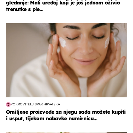
gledanje: Mali uređaj koji je još jednom oživio
trenutke s ple...
moda & ljepota
POKROVITELJ SPAR HRVATSKA
Omiljene proizvode za njegu sada možete kupiti
i usput, tijekom nabavke namirnica...