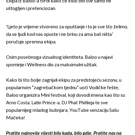
Ekipa iz Baloo-a tvrdi kako će klub biti sve samo ne
uštogljen i pretenciozan.
'Ljeto je vrijeme stvoreno za opuštanje i to je sve što želimo,
da se ljudi kod nas opuste i ne brinu za ama baš ništa'
poručuje spremna ekipa.
Osim posebnoga vizualnog identiteta, Baloo u najavi
spominje i Wellness dio za maksimalni užitak.
Kako bi što bolje zagrijali ekipu za predstojeću sezonu, u
popularnom “zagrebačkom tjednu” uoči Vodičke fešte,
Baloo organizira Mini festival, koji dovodi imena kao što su
Arno Costa, Latin Prince-a, DJ Phat Phillieja te sve
popularnijeg mladog bubnjara, YouTube senzaciju Sašu
Mačeka!
Pratite najnovije vijesti bilo kada, bilo gdje. Pratite nas na