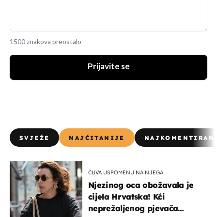
1500 znakova preostalo
Prijavite se
SVJEŽE
NAJČITANIJE
NAJKOMENTIRAN
ČUVA USPOMENU NA NJEGA
Njezinog oca obožavala je
cijela Hrvatska! Kći
neprežaljenog pjevača