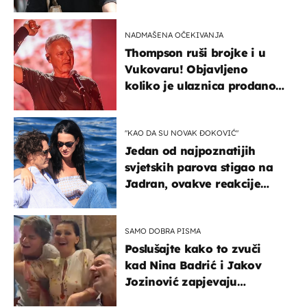
projurila špicom na dva
kotača
NADMAŠENA OČEKIVANJA
Thompson ruši brojke i u
Vukovaru! Objavljeno
koliko je ulaznica prodano
u kratkom vremenu
"KAO DA SU NOVAK ĐOKOVIĆ"
Jedan od najpoznatijih
svjetskih parova stigao na
Jadran, ovakve reakcije
vjerojatno nisu očekivali
SAMO DOBRA PISMA
Poslušajte kako to zvuči
kad Nina Badrić i Jakov
Jozinović zapjevaju
Oliverov hit!