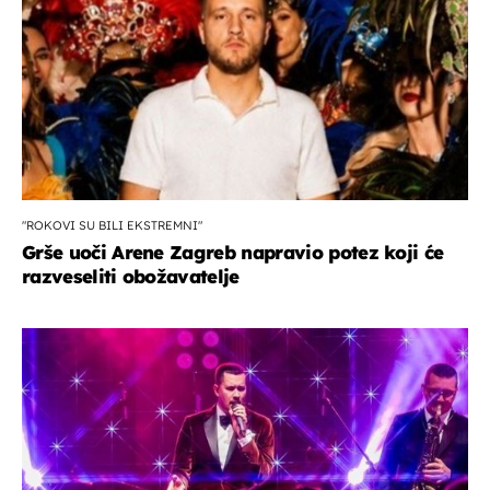
"ROKOVI SU BILI EKSTREMNI"
Grše uoči Arene Zagreb napravio potez koji će
razveseliti obožavatelje