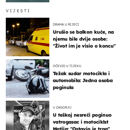
VIJESTI
DRAMA U RIJECI
Urušio se balkon kuće, na
njemu bile dvije osobe:
"Život im je visio o koncu"
OČEVID U TIJEKU
Težak sudar motocikla i
automobila: Jedna osoba
poginula
U ZAGORJU
U teškoj nesreći poginuo
vatrogasac i motociklst
Matija: "Ostavio je trag"