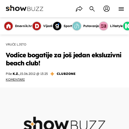
Dnevnik.hr
Vijesti
Sport
Putovanja
Lifestyle
VRUĆE LJETO
Vodice bogatije za još jedan eksluzivni
beach club!
Piše
K.Z.
,
15.06.2012 @ 13:25
CLUBZONE
KOMENTARI
OMOGUĆI OBAVIJESTI