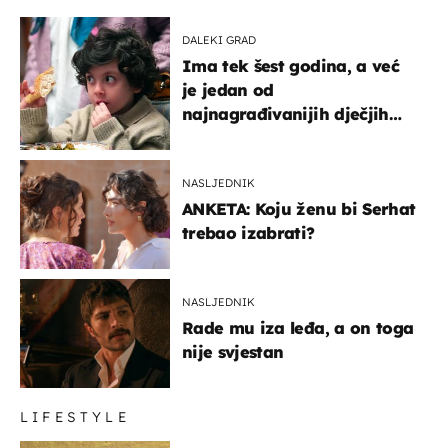
DALEKI GRAD
Ima tek šest godina, a već
je jedan od
najnagrađivanijih dječjih
glumaca
NASLJEDNIK
ANKETA: Koju ženu bi Serhat
trebao izabrati?
NASLJEDNIK
Rade mu iza leđa, a on toga
nije svjestan
LIFESTYLE