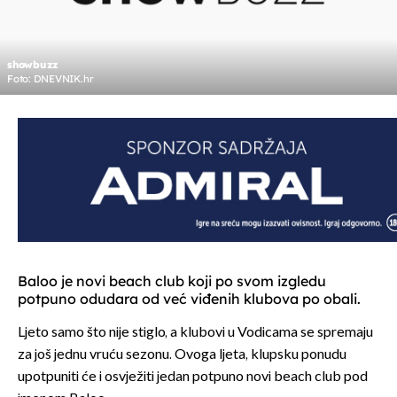
showbuzz
Foto: DNEVNIK.hr
Baloo je novi beach club koji po svom izgledu
potpuno odudara od već viđenih klubova po obali.
Ljeto samo što nije stiglo, a klubovi u Vodicama se spremaju
za još jednu vruću sezonu. Ovoga ljeta, klupsku ponudu
upotpuniti će i osvježiti jedan potpuno novi beach club pod