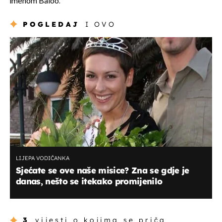
imenom Baloo.
POGLEDAJ
I OVO
LIJEPA VODIČANKA
Sjećate se ove naše misice? Zna se gdje je
danas, nešto se itekako promijenilo
3
vijesti o kojima se priča