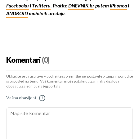
Facebooku
i
Twitteru
. Pratite
DNEVNIK.hr
putem
iPhonea
i
ANDROID
mobilnih uređaja.
Komentari
(0)
Uključite se u raspravu – podijelite svoje mišljenje, postavite pitanja ili ponudite
svoj pogled na temu. Vaš komentar može potaknuti zanimljiv dijalog i
obogatiti zajednicu našeg portala.
Važna obavijest
!