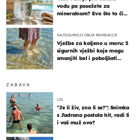
vodu pa posežete za
mineralnom? Evo što to čini
organizmu
NAJSIGURNIJI OBLIK REKREACIJE
Vježbe za koljeno u moru: 5
sigurnih vježbi koje mogu
smanjiti bol i poboljšati
pokretljivost
ZABAVA
LOL
"Je li živ, zna li se?": Snimka
s Jadrana postala hit, radi li
i vaš muž ovo?