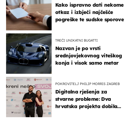
Kako ispravno dati nekome
otkaz i izbjeći najčešće
pogreške te sudske sporove
TREĆI UNIKATNI BUGATTI
Nazvan je po vrsti
srednjovjekovnog viteškog
konja i visok samo metar
POKROVITELJ PHILIP MORRIS ZAGREB
Digitalna rješenja za
stvarne probleme: Dva
hrvatska projekta dobila
potporu za razvoj