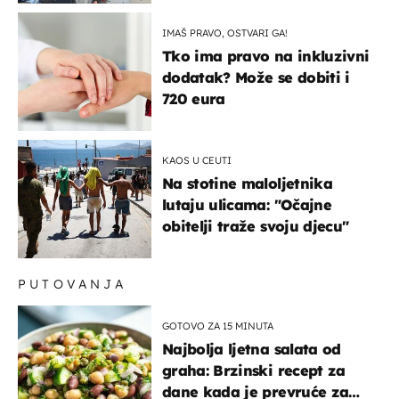
možemo oka sklopiti"
IMAŠ PRAVO, OSTVARI GA!
Tko ima pravo na inkluzivni
dodatak? Može se dobiti i
720 eura
KAOS U CEUTI
Na stotine maloljetnika
lutaju ulicama: "Očajne
obitelji traže svoju djecu"
PUTOVANJA
GOTOVO ZA 15 MINUTA
Najbolja ljetna salata od
graha: Brzinski recept za
dane kada je prevruće za