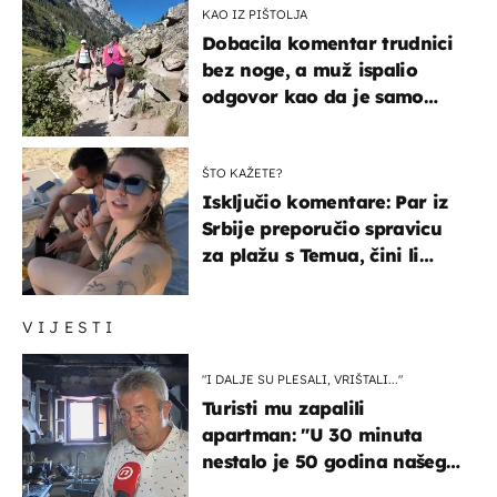
KAO IZ PIŠTOLJA
Dobacila komentar trudnici
bez noge, a muž ispalio
odgovor kao da je samo
čekao…
ŠTO KAŽETE?
Isključio komentare: Par iz
Srbije preporučio spravicu
za plažu s Temua, čini li
vam se ovo sigurnim?
VIJESTI
"I DALJE SU PLESALI, VRIŠTALI..."
Turisti mu zapalili
apartman: "U 30 minuta
nestalo je 50 godina našeg
života, supruga i ja ne