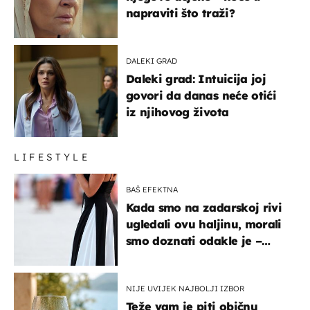
napraviti što traži?
DALEKI GRAD
Daleki grad: Intuicija joj
govori da danas neće otići
iz njihovog života
LIFESTYLE
BAŠ EFEKTNA
Kada smo na zadarskoj rivi
ugledali ovu haljinu, morali
smo doznati odakle je –
košta samo 18 eura
NIJE UVIJEK NAJBOLJI IZBOR
Teže vam je piti običnu