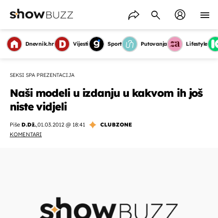
Dnevnik.hr
Vijesti
Sport
Putovanja
Lifestyle
SEKSI SPA PREZENTACIJA
Naši modeli u izdanju u kakvom ih još
niste vidjeli
Piše
D.Dž.
,
01.03.2012 @ 18:41
CLUBZONE
KOMENTARI
OMOGUĆI OBAVIJESTI