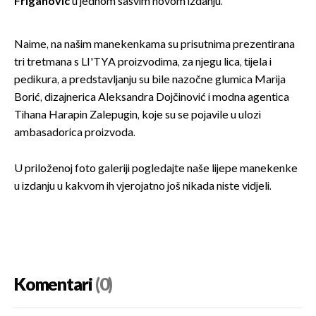
Friganović
u jednom sasvim novom izdanju.
Naime, na našim manekenkama su prisutnima prezentirana
tri tretmana s LI'TYA proizvodima, za njegu lica, tijela i
pedikura, a predstavljanju su bile nazočne glumica Marija
Borić, dizajnerica Aleksandra Dojčinović i modna agentica
Tihana Harapin Zalepugin, koje su se pojavile u ulozi
ambasadorica proizvoda.
U priloženoj foto galeriji pogledajte naše lijepe manekenke
u izdanju u kakvom ih vjerojatno još nikada niste vidjeli.
Komentari
(0)