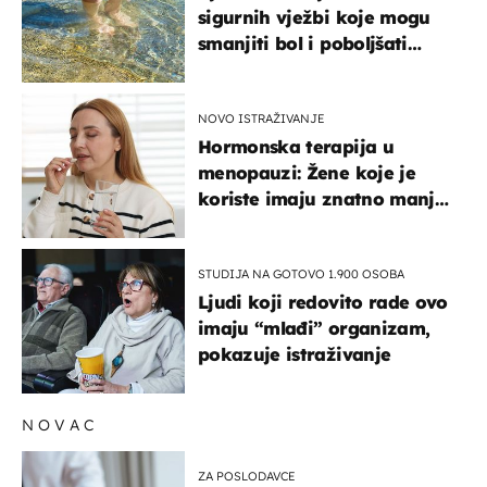
sigurnih vježbi koje mogu
smanjiti bol i poboljšati
pokretljivost
NOVO ISTRAŽIVANJE
Hormonska terapija u
menopauzi: Žene koje je
koriste imaju znatno manji
rizik od ovoga
STUDIJA NA GOTOVO 1.900 OSOBA
Ljudi koji redovito rade ovo
imaju “mlađi” organizam,
pokazuje istraživanje
NOVAC
ZA POSLODAVCE