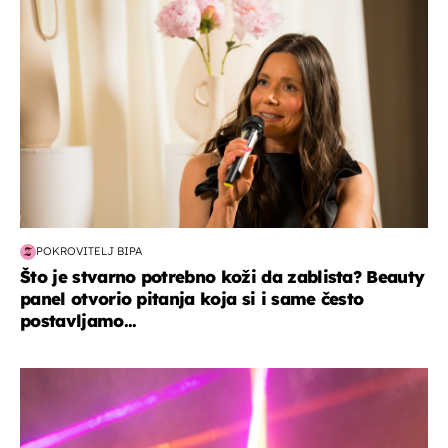
POKROVITELJ BIPA
Što je stvarno potrebno koži da zablista? Beauty
panel otvorio pitanja koja si i same često
postavljamo...
kultura & zabava