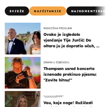
SVJEŽE
NAJČITANIJE
NAJKOMENTIRAN
RASKOŠNA PROSLAVA
Ovako je izgledalo
vjenčanje Tije Jurčić: Do
oltara ju je dopratio očuh, a
slavilo se uz Olivera i Rozgu
DRAMA U ŠIBENIKU
Thompson usred koncerta
iznenada prekinuo pjesmu:
"Zovite hitnu!"
"UUUUUUFFFF"
Vau, koje noge! Ružičasti