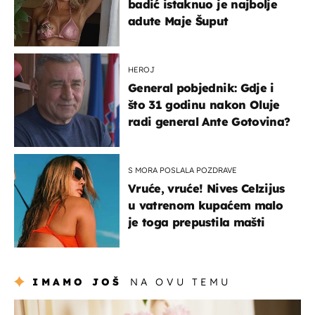
badić istaknuo je najbolje
adute Maje Šuput
HEROJ
General pobjednik: Gdje i
što 31 godinu nakon Oluje
radi general Ante Gotovina?
S MORA POSLALA POZDRAVE
Vruće, vruće! Nives Celzijus
u vatrenom kupaćem malo
je toga prepustila mašti
IMAMO JOŠ
NA OVU TEMU
moda & ljepota