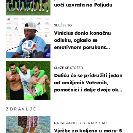
uoči uzvrata na Poljudu
SLUŽBENO
Vinicius donio konačnu
odluku, oglasio se
emotivnom porukom:
"Hvala vam svima"
SLAŽE SE STOŽER
Daliću će se pridružiti jedan
od omiljenih Vatrenih,
pomoćnici i dalje dvoje oko
ponude
ZDRAVLJE
NAJSIGURNIJI OBLIK REKREACIJE
Vježbe za koljeno u moru: 5