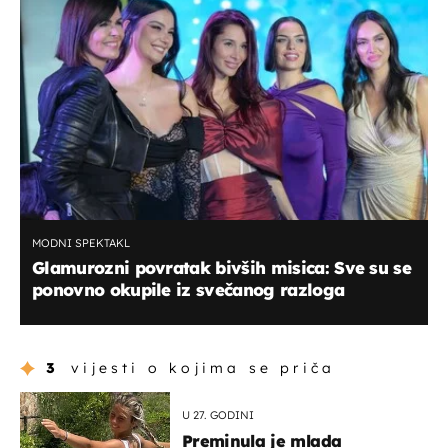
MODNI SPEKTAKL
Glamurozni povratak bivših misica: Sve su se
ponovno okupile iz svečanog razloga
3
vijesti o kojima se priča
U 27. GODINI
Preminula je mlada