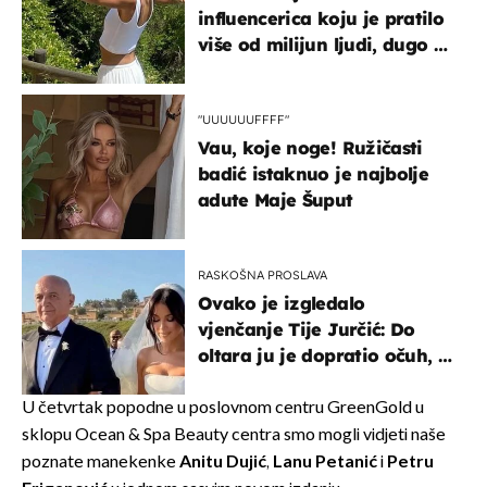
influencerica koju je pratilo
više od milijun ljudi, dugo se
borila s opakom bolesti
"UUUUUUFFFF"
Vau, koje noge! Ružičasti
badić istaknuo je najbolje
adute Maje Šuput
RASKOŠNA PROSLAVA
Ovako je izgledalo
vjenčanje Tije Jurčić: Do
oltara ju je dopratio očuh, a
slavilo se uz Olivera i Rozgu
U četvrtak popodne u poslovnom centru GreenGold u
sklopu Ocean & Spa Beauty centra smo mogli vidjeti naše
poznate manekenke
Anitu Dujić
,
Lanu Petanić
i
Petru