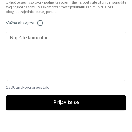
Uključite se u raspravu – podijelite svoje mišljenje, postavite pitanja ili ponudite
svoj pogled na temu. Vaš komentar može potaknuti zanimljiv dijalog i
obogatiti zajednicu našeg portala.
Važna obavijest
!
1500 znakova preostalo
Prijavite se