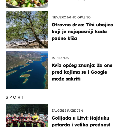
kuhanje
NEVJEROJATNO OPASNO
Otrovno drvo: Tihi ubojica
koji je najopasniji kada
padne kiša
15 PITANJA
Kviz općeg znanja: Za one
pred kojima se i Google
može sakriti
SPORT
ŽALGIRIS RAZBIJEN
Golijada u Litvi: Hajduku
petarda i velika prednost