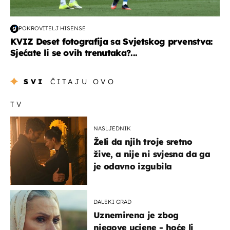
POKROVITELJ HISENSE
KVIZ Deset fotografija sa Svjetskog prvenstva:
Sjećate li se ovih trenutaka?...
SVI
ČITAJU OVO
TV
NASLJEDNIK
Želi da njih troje sretno
žive, a nije ni svjesna da ga
je odavno izgubila
DALEKI GRAD
Uznemirena je zbog
njegove ucjene - hoće li