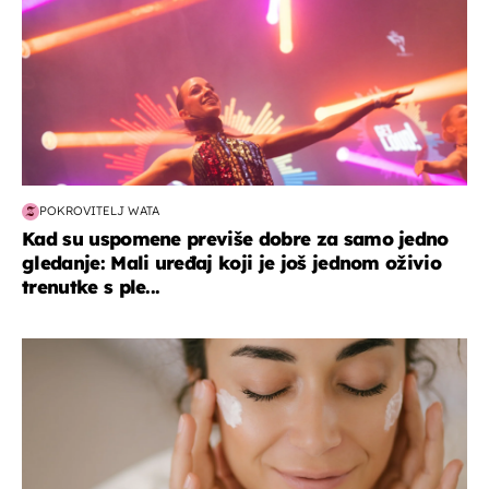
POKROVITELJ WATA
Kad su uspomene previše dobre za samo jedno
gledanje: Mali uređaj koji je još jednom oživio
trenutke s ple...
moda & ljepota