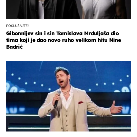
POSLUŠAJTE!
Gibonnijev sin i sin Tomislava Mrduljaša dio
tima koji je dao novo ruho velikom hitu Nine
Badrić