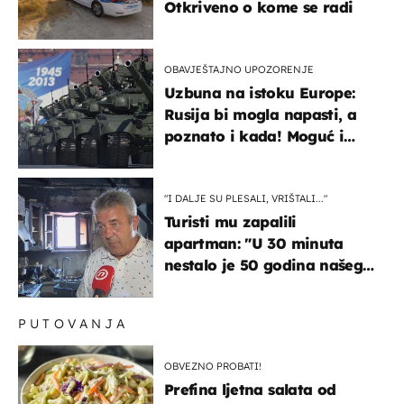
Otkriveno o kome se radi
OBAVJEŠTAJNO UPOZORENJE
Uzbuna na istoku Europe:
Rusija bi mogla napasti, a
poznato i kada! Moguć i
kopneni upad u članicu
NATO-a
"I DALJE SU PLESALI, VRIŠTALI..."
Turisti mu zapalili
apartman: "U 30 minuta
nestalo je 50 godina našeg
života, supruga i ja ne
možemo oka sklopiti"
PUTOVANJA
OBVEZNO PROBATI!
Prefina ljetna salata od