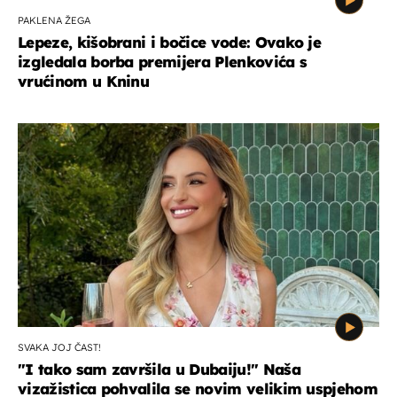
PAKLENA ŽEGA
Lepeze, kišobrani i bočice vode: Ovako je
izgledala borba premijera Plenkovića s
vrućinom u Kninu
SVAKA JOJ ČAST!
"I tako sam završila u Dubaiju!" Naša
vizažistica pohvalila se novim velikim uspjehom