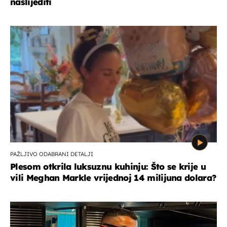
naslijediti
PAŽLJIVO ODABRANI DETALJI
Plesom otkrila luksuznu kuhinju: Što se krije u
vili Meghan Markle vrijednoj 14 milijuna dolara?