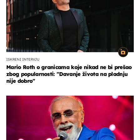
ISKRENI INTERVJU
Mario Roth o granicama koje nikad ne bi prešao
zbog popularnosti: "Davanje života na pladnju
nije dobro"