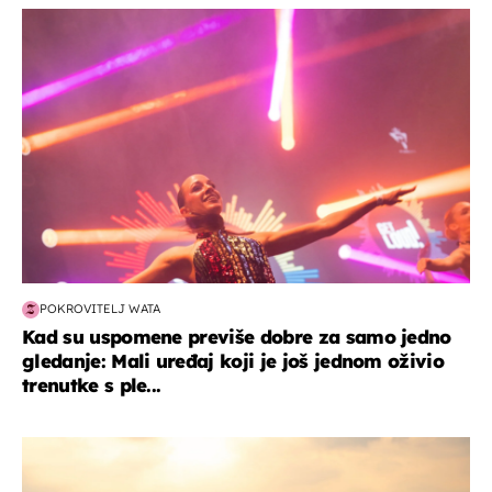
kultura & zabava
POKROVITELJ WATA
Kad su uspomene previše dobre za samo jedno
gledanje: Mali uređaj koji je još jednom oživio
trenutke s ple...
zanimljivosti