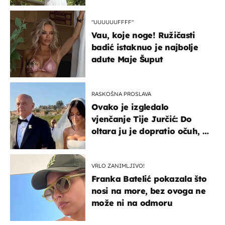
"UUUUUUFFFF"
Vau, koje noge! Ružičasti
badić istaknuo je najbolje
adute Maje Šuput
RASKOŠNA PROSLAVA
Ovako je izgledalo
vjenčanje Tije Jurčić: Do
oltara ju je dopratio očuh, a
slavilo se uz Olivera i Rozgu
VRLO ZANIMLJIVO!
Franka Batelić pokazala što
nosi na more, bez ovoga ne
može ni na odmoru