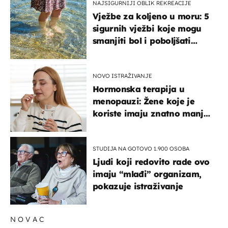
NAJSIGURNIJI OBLIK REKREACIJE
Vježbe za koljeno u moru: 5
sigurnih vježbi koje mogu
smanjiti bol i poboljšati
pokretljivost
NOVO ISTRAŽIVANJE
Hormonska terapija u
menopauzi: Žene koje je
koriste imaju znatno manji
rizik od ovoga
STUDIJA NA GOTOVO 1.900 OSOBA
Ljudi koji redovito rade ovo
imaju “mlađi” organizam,
pokazuje istraživanje
NOVAC