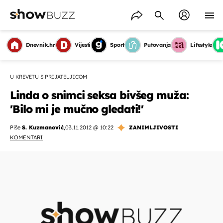
Dnevnik.hr
Vijesti
Sport
Putovanja
Lifestyle
U KREVETU S PRIJATELJICOM
Linda o snimci seksa bivšeg muža:
'Bilo mi je mučno gledati!'
Piše
S. Kuzmanović
,
03.11.2012 @ 10:22
ZANIMLJIVOSTI
KOMENTARI
OMOGUĆI OBAVIJESTI