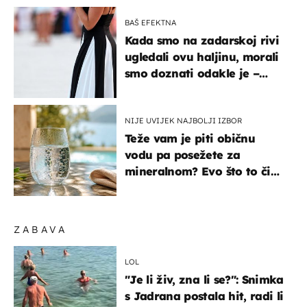
BAŠ EFEKTNA
Kada smo na zadarskoj rivi
ugledali ovu haljinu, morali
smo doznati odakle je –
košta samo 18 eura
NIJE UVIJEK NAJBOLJI IZBOR
Teže vam je piti običnu
vodu pa posežete za
mineralnom? Evo što to čini
organizmu
ZABAVA
LOL
"Je li živ, zna li se?": Snimka
s Jadrana postala hit, radi li