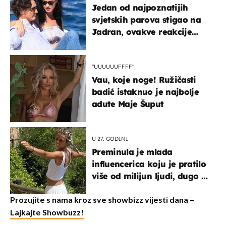
Jedan od najpoznatijih
svjetskih parova stigao na
Jadran, ovakve reakcije
vjerojatno nisu očekivali
"UUUUUUFFFF"
Vau, koje noge! Ružičasti
badić istaknuo je najbolje
adute Maje Šuput
U 27. GODINI
Preminula je mlada
influencerica koju je pratilo
više od milijun ljudi, dugo se
borila s opakom bolešću
Prozujite s nama kroz sve showbizz vijesti dana –
Lajkajte Showbuzz!