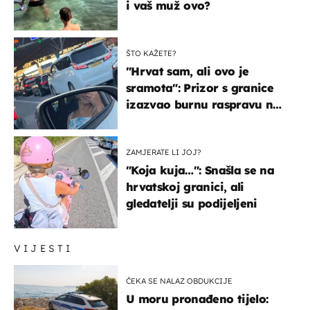
i vaš muž ovo?
ŠTO KAŽETE?
"Hrvat sam, ali ovo je
sramota": Prizor s granice
izazvao burnu raspravu na
društvenim mrežama
ZAMJERATE LI JOJ?
"Koja kuja…": Snašla se na
hrvatskoj granici, ali
gledatelji su podijeljeni
VIJESTI
ČEKA SE NALAZ OBDUKCIJE
U moru pronađeno tijelo: