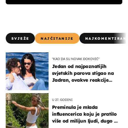
SVJEŽE
NAJČITANIJE
NAJKOMENTIRAN
"KAO DA SU NOVAK ĐOKOVIĆ"
Jedan od najpoznatijih
svjetskih parova stigao na
Jadran, ovakve reakcije
vjerojatno nisu očekivali
U 27. GODINI
Preminula je mlada
influencerica koju je pratilo
više od milijun ljudi, dugo se
borila s opakom bolešću