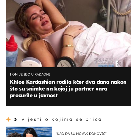
I ON JE BIO U RAĐAONI
Khloe Kardashian rodila kćer dva dana nakon
što su snimke na kojoj ju partner vara
procurile u javnost
3
vijesti o kojima se priča
"KAO DA SU NOVAK ĐOKOVIĆ"