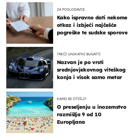
ZA POSLODAVCE
Kako ispravno dati nekome
otkaz i izbjeći najčešće
pogreške te sudske sporove
TREĆI UNIKATNI BUGATTI
Nazvan je po vrsti
srednjovjekovnog viteškog
konja i visok samo metar
KAMO BI OTIŠLI?
O preseljenju u inozemstvo
razmišlja 9 od 10
Europljana