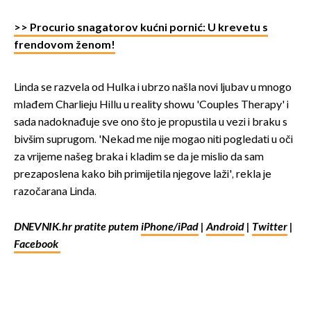
>> Procurio snagatorov kućni pornić: U krevetu s
frendovom ženom!
Linda se razvela od Hulka i ubrzo našla novi ljubav u mnogo
mlađem Charlieju Hillu u reality showu 'Couples Therapy' i
sada nadoknađuje sve ono što je propustila u vezi i braku s
bivšim suprugom. 'Nekad me nije mogao niti pogledati u oči
za vrijeme našeg braka i kladim se da je mislio da sam
prezaposlena kako bih primijetila njegove laži', rekla je
razočarana Linda.
DNEVNIK.hr pratite putem
iPhone/iPad
|
Android
|
Twitter
|
Facebook