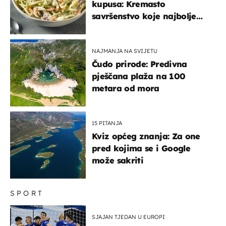
kupusa: Kremasto
savršenstvo koje najbolje
paše uz pečeno meso
NAJMANJA NA SVIJETU
Čudo prirode: Predivna
pješčana plaža na 100
metara od mora
15 PITANJA
Kviz općeg znanja: Za one
pred kojima se i Google
može sakriti
SPORT
SJAJAN TJEDAN U EUROPI