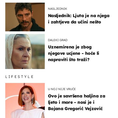
NASLJEDNIK
Nasljednik: Ljuta je na njega
i zahtjeva da učini nešto
DALEKI GRAD
Uznemirena je zbog
njegove ucjene - hoće li
napraviti što traži?
LIFESTYLE
U NOJ NIJE VRUĆE
Ovo je savršena haljina za
ljeto i more - nosi je i
Bojana Gregorić Vejzović