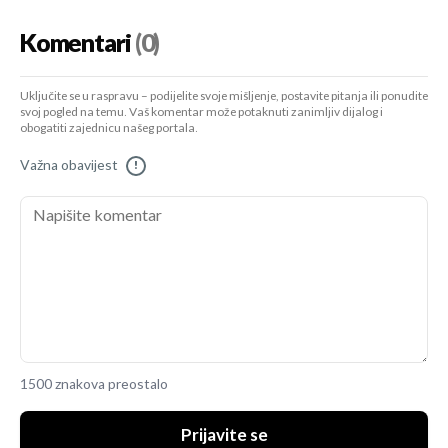
Komentari
(0)
Uključite se u raspravu – podijelite svoje mišljenje, postavite pitanja ili ponudite
svoj pogled na temu. Vaš komentar može potaknuti zanimljiv dijalog i
obogatiti zajednicu našeg portala.
Važna obavijest
!
1500 znakova preostalo
Prijavite se