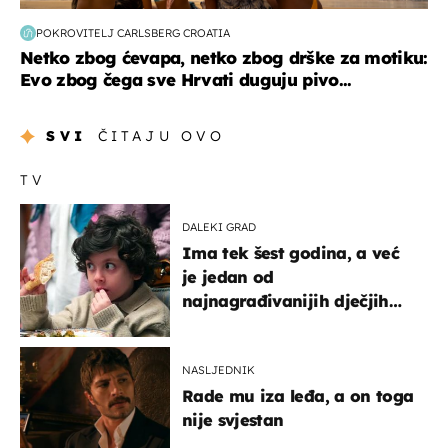
POKROVITELJ CARLSBERG CROATIA
Netko zbog ćevapa, netko zbog drške za motiku:
Evo zbog čega sve Hrvati duguju pivo...
SVI
ČITAJU OVO
TV
DALEKI GRAD
Ima tek šest godina, a već
je jedan od
najnagrađivanijih dječjih
glumaca
NASLJEDNIK
Rade mu iza leđa, a on toga
nije svjestan