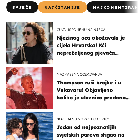
SVJEŽE
NAJČITANIJE
NAJKOMENTIRAN
ČUVA USPOMENU NA NJEGA
Njezinog oca obožavala je
cijela Hrvatska! Kći
neprežaljenog pjevača
projurila špicom na dva
kotača
NADMAŠENA OČEKIVANJA
Thompson ruši brojke i u
Vukovaru! Objavljeno
koliko je ulaznica prodano
u kratkom vremenu
"KAO DA SU NOVAK ĐOKOVIĆ"
Jedan od najpoznatijih
svjetskih parova stigao na