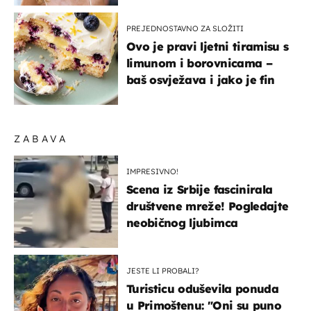
PREJEDNOSTAVNO ZA SLOŽITI
Ovo je pravi ljetni tiramisu s
limunom i borovnicama –
baš osvježava i jako je fin
ZABAVA
IMPRESIVNO!
Scena iz Srbije fascinirala
društvene mreže! Pogledajte
neobičnog ljubimca
JESTE LI PROBALI?
Turisticu oduševila ponuda
u Primoštenu: "Oni su puno