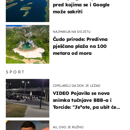
pred kojima se i Google
može sakriti
NAJMANJA NA SVIJETU
Čudo prirode: Predivna
pješčana plaža na 100
metara od mora
SPORT
CIPELARILI GA DOK JE LEŽAO
VIDEO Pojavila se nova
snimka tučnjave BBB-a i
Torcide: "Je*ote, pa ubit će
ga!"
AU, OVO JE RUŽNO