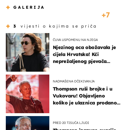
GALERIJA
7
3
vijesti o kojima se priča
ČUVA USPOMENU NA NJEGA
Njezinog oca obožavala je
cijela Hrvatska! Kći
neprežaljenog pjevača
projurila špicom na dva
kotača
NADMAŠENA OČEKIVANJA
Thompson ruši brojke i u
Vukovaru! Objavljeno
koliko je ulaznica prodano
u kratkom vremenu
PRED 20 TISUĆA LJUDI