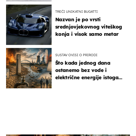
TREĆI UNIKATNI BUGATTI
Nazvan je po vrsti
srednjovjekovnog viteškog
konja i visok samo metar
SUSTAV OVISI O PRIRODI
Što kada jednog dana
ostanemo bez vode i
električne energije istoga
dana?