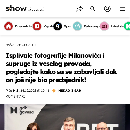
Dnevnik.hr
Vijesti
Sport
Putovanja
Lifestyle
BAŠ SU SE OPUSTILI
Isplivale fotografije Milanovića i
supruge iz veselog provoda,
pogledajte kako su se zabavljali dok
on još nije bio predsjednik!
Piše
M.S.
,
24.12.2023 @ 10:46
NEKAD I SAD
KOMENTARI
OMOGUĆI OBAVIJESTI