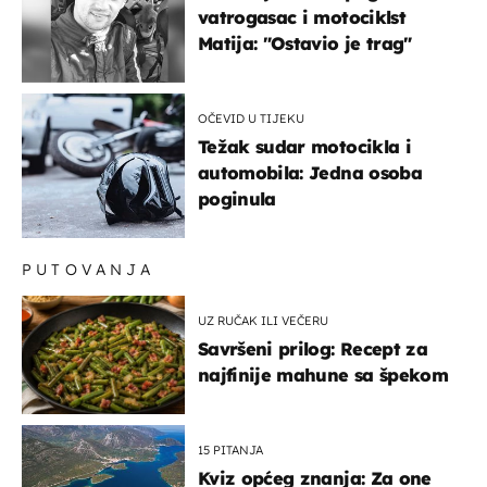
vatrogasac i motociklst
Matija: "Ostavio je trag"
OČEVID U TIJEKU
Težak sudar motocikla i
automobila: Jedna osoba
poginula
PUTOVANJA
UZ RUČAK ILI VEČERU
Savršeni prilog: Recept za
najfinije mahune sa špekom
15 PITANJA
Kviz općeg znanja: Za one