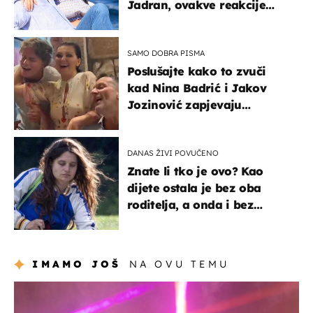
Jadran, ovakve reakcije
vjerojatno nisu očekivali
SAMO DOBRA PISMA
Poslušajte kako to zvuči
kad Nina Badrić i Jakov
Jozinović zapjevaju
Oliverov hit!
DANAS ŽIVI POVUČENO
Znate li tko je ovo? Kao
dijete ostala je bez oba
roditelja, a onda i bez
milijuna koje je trebala
naslijediti
IMAMO JOŠ
NA OVU TEMU
kultura & zabava