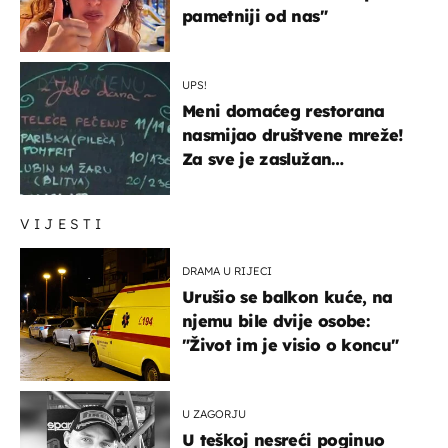
pametniji od nas"
UPS!
Meni domaćeg restorana
nasmijao društvene mreže!
Za sve je zaslužan
urnebesan naziv jela
VIJESTI
DRAMA U RIJECI
Urušio se balkon kuće, na
njemu bile dvije osobe:
"Život im je visio o koncu"
U ZAGORJU
U teškoj nesreći poginuo