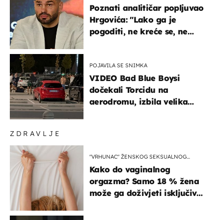
Poznati analitičar popljuvao
Hrgovića: "Lako ga je
pogoditi, ne kreće se, ne
koristi noge..."
POJAVILA SE SNIMKA
VIDEO Bad Blue Boysi
dočekali Torcidu na
aerodromu, izbila velika
masovna tučnjava
ZDRAVLJE
"VRHUNAC" ŽENSKOG SEKSUALNOG
ISKUSTVA
Kako do vaginalnog
orgazma? Samo 18 % žena
može ga doživjeti isključivo
na ovaj način