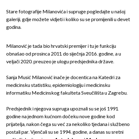
Stare fotografije Milanovića i supruge pogledajte u našoj
galeriji, gdje možete vidjeti i koliko su se promijenili u devet
godina.
Milanović je tada bio hrvatski premijer i tu je funkciju
obnašao od prosinca 2011. do siječnja 2016. godine, a u
veljači 2020. preuzeo je ulogu predsjednika države.
Sanja Musić Milanović inače je docentica na Katedri za
medicinsku statistiku, epidemiologiju i medicinsku
informatiku Medicinskog fakulteta Sveučilišta u Zagrebu.
Predsjednik i njegova supruga upoznali su se još 1991.
godine na jednom kućnom dočeku nove godine kod
prijatelja, nakon čega su već za nekoliko tjedana i službeno
postali par. Vjenčali su se 1994. godine, a danas su sretni