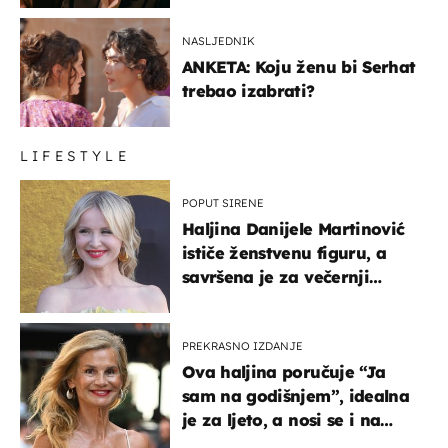
NASLJEDNIK
ANKETA: Koju ženu bi Serhat
trebao izabrati?
LIFESTYLE
POPUT SIRENE
Haljina Danijele Martinović
ističe ženstvenu figuru, a
savršena je za večernji
izlazak na moru
PREKRASNO IZDANJE
Ova haljina poručuje “Ja
sam na godišnjem”, idealna
je za ljeto, a nosi se i na
zagrebačkoj špici