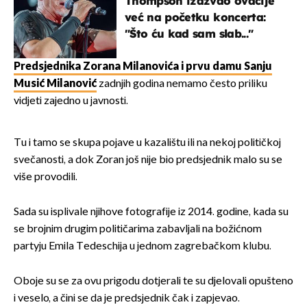
Thompson izazvao ovacije
već na početku koncerta:
"Što ću kad sam slab..."
Predsjednika Zorana Milanovića i prvu damu Sanju
Musić Milanović
zadnjih godina nemamo često priliku
vidjeti zajedno u javnosti.
Tu i tamo se skupa pojave u kazalištu ili na nekoj političkoj
svečanosti, a dok Zoran još nije bio predsjednik malo su se
više provodili.
Sada su isplivale njihove fotografije iz 2014. godine, kada su
se brojnim drugim političarima zabavljali na božićnom
partyju Emila Tedeschija u jednom zagrebačkom klubu.
Oboje su se za ovu prigodu dotjerali te su djelovali opušteno
i veselo, a čini se da je predsjednik čak i zapjevao.