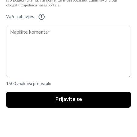
svoj pogled na temu. Vaš komentar može potaknuti zanimljiv dijalog i
obogatiti zajednicu našeg portala.
Važna obavijest
!
1500 znakova preostalo
Prijavite se