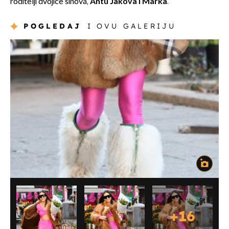
roditelji dvojice sinova,
Antu Jakova i Marka
.
POGLEDAJ
I OVU GALERIJU
+
16