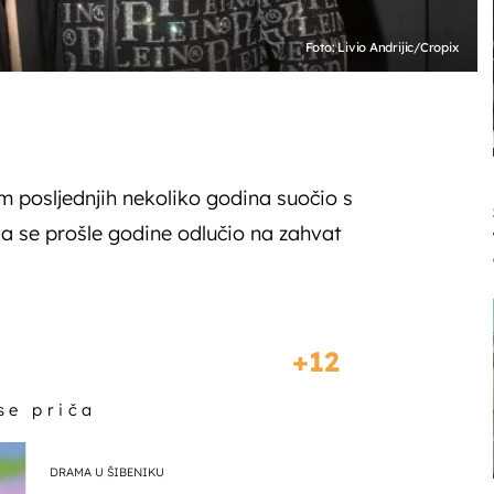
Foto: Livio Andrijic/Cropix
om posljednjih nekoliko godina suočio s
a se prošle godine odlučio na zahvat
12
 se priča
DRAMA U ŠIBENIKU