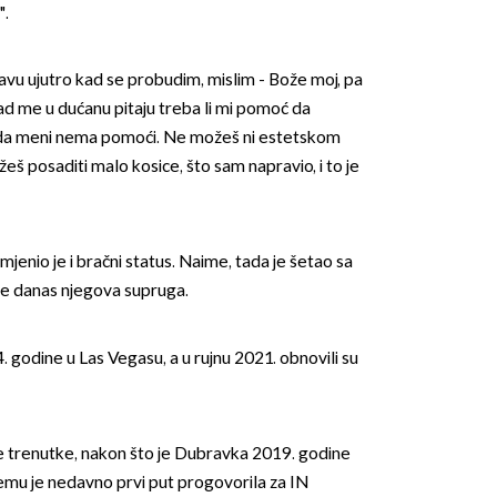
".
lavu ujutro kad se probudim, mislim - Bože moj, pa
 Kad me u dućanu pitaju treba li mi pomoć da
 da meni nema pomoći. Ne možeš ni estetskom
žeš posaditi malo kosice, što sam napravio, i to je
OMOGUĆI OBAVIJESTI
mjenio je i bračni status. Naime, tada je šetao sa
e danas njegova supruga.
4. godine u Las Vegasu, a u rujnu 2021. obnovili su
ke trenutke, nakon što je Dubravka 2019. godine
emu je nedavno prvi put progovorila za IN