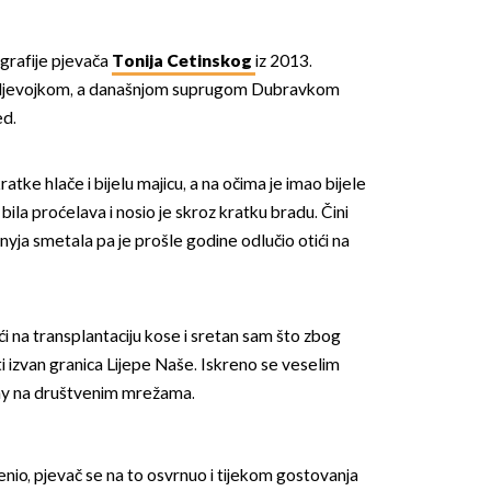
ografije pjevača
Tonija Cetinskog
iz 2013.
 djevojkom, a današnjom suprugom Dubravkom
ed.
atke hlače i bijelu majicu, a na očima je imao bijele
ila proćelava i nosio je skroz kratku bradu. Čini
nyja smetala pa je prošle godine odlučio otići na
i na transplantaciju kose i sretan sam što zbog
 izvan granica Lijepe Naše. Iskreno se veselim
ony na društvenim mrežama.
nio, pjevač se na to osvrnuo i tijekom gostovanja