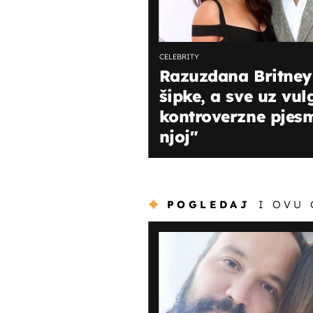
CELEBRITY
Razuzdana Britney
šipke, a sve uz vul
kontroverzne pjesm
njoj"
POGLEDAJ
I OVU