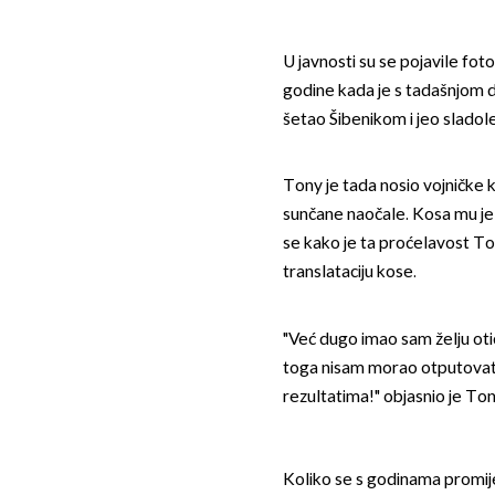
U javnosti su se pojavile fot
godine kada je s tadašnjom
šetao Šibenikom i jeo sladol
Tony je tada nosio vojničke kr
sunčane naočale. Kosa mu je b
se kako je ta proćelavost To
translataciju kose.
"Već dugo imao sam želju otić
toga nisam morao otputovati
rezultatima!" objasnio je T
Koliko se s godinama promije