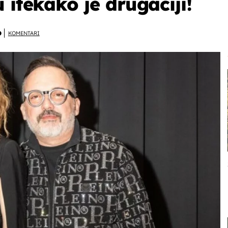
 itekako je drugačiji!
D
KOMENTARI