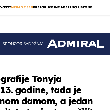
IVOSTI
NEKAD I SAD
PREPORUKE
INMAGAZIN
CLUBZONE
ografije Tonyja
13. godine, tada je
jenom damom, a jedan