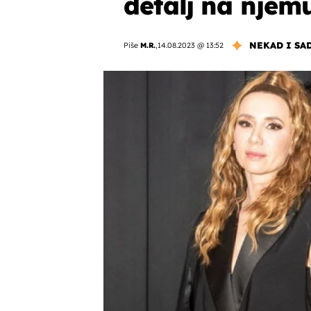
detalj na njemu
NEKAD I SA
Piše
M.R.
,
14.08.2023 @ 13:52