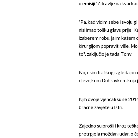
u emisiji "Zdravlje na kvadrat
"Pa, kad vidim sebe i svoju g
nisi imao toliku glavu prije.
izaberem robu, ja im kažem
kirurgijom popraviti više. Mo
to", zaključio je tada Tony.
No, osim fizičkog izgleda pro
djevojkom Dubravkom koja j
Njih dvoje vjenčali su se 201
bračne zavjete u Istri.
Zajedno su prošli i kroz teš
pretrpjela moždani udar, o č