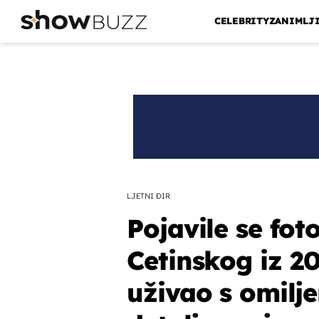
CELEBRITY
ZANIMLJ
LJETNI ĐIR
Pojavile se fot
Cetinskog iz 20
uživao s omil