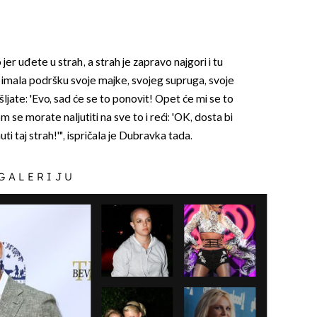
 jer uđete u strah, a strah je zapravo najgori i tu
 imala podršku svoje majke, svojeg supruga, svoje
šljate: 'Evo, sad će se to ponovit! Opet će mi se to
 se morate naljutiti na sve to i reći: 'OK, dosta bi
i taj strah!'", ispričala je Dubravka tada.
 GALERIJU