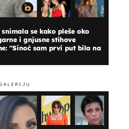
+
3
 snimala se kako pleše oko
garne i gnjusne stihove
e: "Sinoć sam prvi put bila na
 GALERIJU