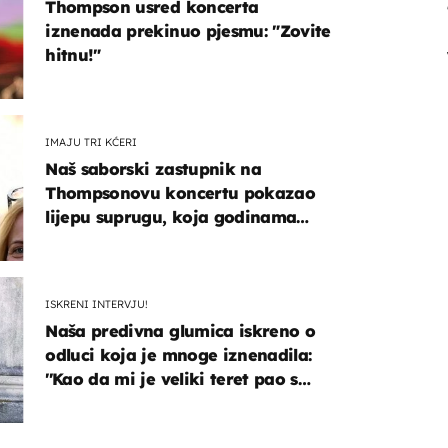
Thompson usred koncerta
iznenada prekinuo pjesmu: "Zovite
hitnu!"
IMAJU TRI KĆERI
Naš saborski zastupnik na
Thompsonovu koncertu pokazao
lijepu suprugu, koja godinama
izbjegava javnost
ISKRENI INTERVJU!
Naša predivna glumica iskreno o
odluci koja je mnoge iznenadila:
''Kao da mi je veliki teret pao s
leđa''