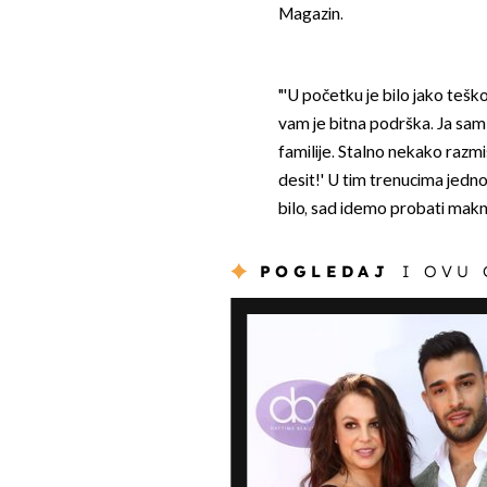
Magazin.
"'U početku je bilo jako teško
vam je bitna podrška. Ja sam
familije. Stalno nekako razmi
desit!' U tim trenucima jednom
bilo, sad idemo probati maknut
POGLEDAJ
I OVU