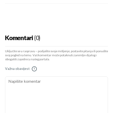
Komentari
(0)
Uključite se u raspravu – podijelite svoje mišljenje, postavite pitanja ili ponudite
svoj pogled na temu. Vaš komentar može potaknuti zanimljiv dijalog i
obogatiti zajednicu našeg portala.
Važna obavijest
!