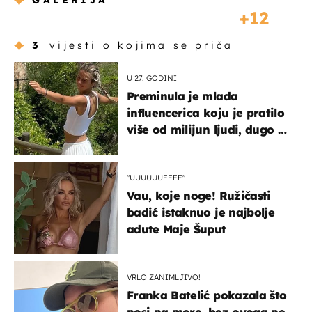
GALERIJA
12
3
vijesti o kojima se priča
U 27. GODINI
Preminula je mlada
influencerica koju je pratilo
više od milijun ljudi, dugo se
borila s opakom bolešću
"UUUUUUFFFF"
Vau, koje noge! Ružičasti
badić istaknuo je najbolje
adute Maje Šuput
VRLO ZANIMLJIVO!
Franka Batelić pokazala što