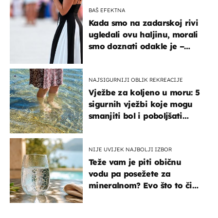
BAŠ EFEKTNA
Kada smo na zadarskoj rivi
ugledali ovu haljinu, morali
smo doznati odakle je –
košta samo 18 eura
NAJSIGURNIJI OBLIK REKREACIJE
Vježbe za koljeno u moru: 5
sigurnih vježbi koje mogu
smanjiti bol i poboljšati
pokretljivost
NIJE UVIJEK NAJBOLJI IZBOR
Teže vam je piti običnu
vodu pa posežete za
mineralnom? Evo što to čini
organizmu