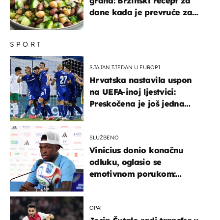
graha: Brzinski recept za
dane kada je prevruće za
kuhanje
SPORT
SJAJAN TJEDAN U EUROPI
Hrvatska nastavila uspon
na UEFA-inoj ljestvici:
Preskočena je još jedna
država
SLUŽBENO
Vinicius donio konačnu
odluku, oglasio se
emotivnom porukom:
"Hvala vam svima"
OPA!