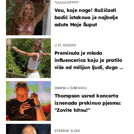
"UUUUUUFFFF"
Vau, koje noge! Ružičasti
badić istaknuo je najbolje
adute Maje Šuput
U 27. GODINI
Preminula je mlada
influencerica koju je pratilo
više od milijun ljudi, dugo se
borila s opakom bolešću
DRAMA U ŠIBENIKU
Thompson usred koncerta
iznenada prekinuo pjesmu:
"Zovite hitnu!"
STRAŠNE SLIKE