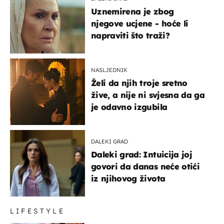
Uznemirena je zbog
njegove ucjene - hoće li
napraviti što traži?
NASLJEDNIK
Želi da njih troje sretno
žive, a nije ni svjesna da ga
je odavno izgubila
DALEKI GRAD
Daleki grad: Intuicija joj
govori da danas neće otići
iz njihovog života
LIFESTYLE