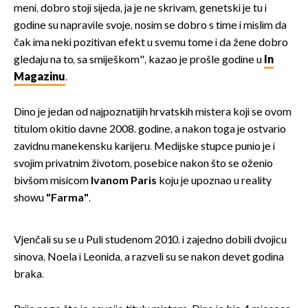
meni, dobro stoji sijeda, ja je ne skrivam, genetski je tu i
godine su napravile svoje, nosim se dobro s time i mislim da
čak ima neki pozitivan efekt u svemu tome i da žene dobro
gledaju na to, sa smiješkom", kazao je prošle godine u
In
Magazinu
.
Dino je jedan od najpoznatijih hrvatskih mistera koji se ovom
titulom okitio davne 2008. godine, a nakon toga je ostvario
zavidnu manekensku karijeru. Medijske stupce punio je i
svojim privatnim životom, posebice nakon što se oženio
bivšom misicom
Ivanom Paris
koju je upoznao u reality
showu
"Farma"
.
Vjenčali su se u Puli studenom 2010. i zajedno dobili dvojicu
sinova, Noela i Leonida, a razveli su se nakon devet godina
braka.