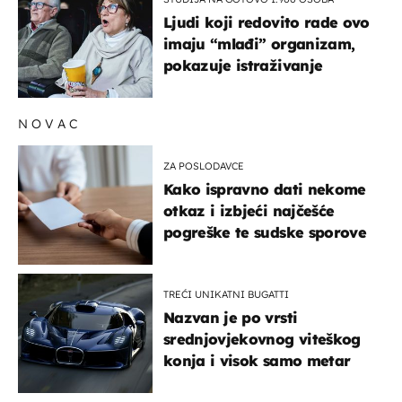
Ljudi koji redovito rade ovo
imaju “mlađi” organizam,
pokazuje istraživanje
NOVAC
ZA POSLODAVCE
Kako ispravno dati nekome
otkaz i izbjeći najčešće
pogreške te sudske sporove
TREĆI UNIKATNI BUGATTI
Nazvan je po vrsti
srednjovjekovnog viteškog
konja i visok samo metar