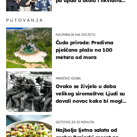
pa upao u školu i likvidirao
pet nastavnika
PUTOVANJA
NAJMANJA NA SVIJETU
Čudo prirode: Predivna
pješčana plaža na 100
metara od mora
MRAČNO DOBA
Ovako se živjelo u doba
velikog siromaštva: Ljudi su
davali novac kako bi mogli
spavati na konopcima
GOTOVO ZA 15 MINUTA
Najbolja ljetna salata od