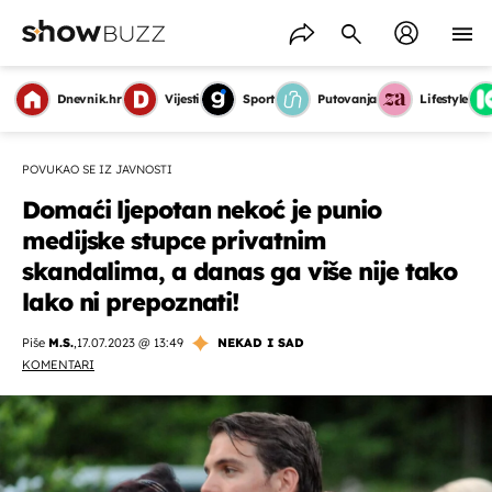
Dnevnik.hr
Vijesti
Sport
Putovanja
Lifestyle
POVUKAO SE IZ JAVNOSTI
Domaći ljepotan nekoć je punio
medijske stupce privatnim
skandalima, a danas ga više nije tako
lako ni prepoznati!
Piše
M.S.
,
17.07.2023 @ 13:49
NEKAD I SAD
KOMENTARI
OMOGUĆI OBAVIJESTI