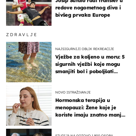
Josip Šutalo radi transfer u
redove nogometnog diva i
bivšeg prvaka Europe
ZDRAVLJE
NAJSIGURNIJI OBLIK REKREACIJE
Vježbe za koljeno u moru: 5
sigurnih vježbi koje mogu
smanjiti bol i poboljšati
pokretljivost
NOVO ISTRAŽIVANJE
Hormonska terapija u
menopauzi: Žene koje je
koriste imaju znatno manji
rizik od ovoga
STUDIJA NA GOTOVO 1.900 OSOBA