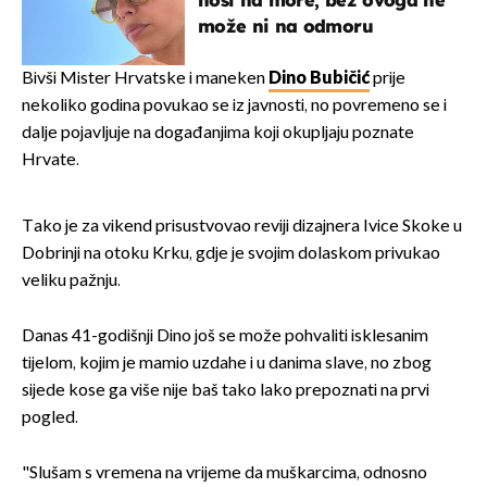
nosi na more, bez ovoga ne
može ni na odmoru
Bivši Mister Hrvatske i maneken
Dino Bubičić
prije
nekoliko godina povukao se iz javnosti, no povremeno se i
dalje pojavljuje na događanjima koji okupljaju poznate
Hrvate.
Tako je za vikend prisustvovao reviji dizajnera Ivice Skoke u
Dobrinji na otoku Krku, gdje je svojim dolaskom privukao
veliku pažnju.
Danas 41-godišnji Dino još se može pohvaliti isklesanim
tijelom, kojim je mamio uzdahe i u danima slave, no zbog
sijede kose ga više nije baš tako lako prepoznati na prvi
pogled.
"Slušam s vremena na vrijeme da muškarcima, odnosno