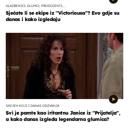
GLAZBENICI, GLUMCI, PRODUCENTI,...
Sjećate li se ekipe iz ''Victoriousa''? Evo gdje su
danas i kako izgledaju
SMIJEH KOJI I DANAS ODZVANJA
Svi je pamte kao iritantnu Janice iz "Prijatelja",
a kako danas izgleda legendarna glumica?