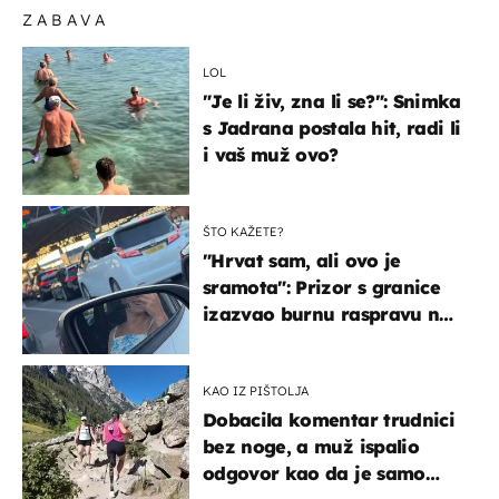
ZABAVA
LOL
"Je li živ, zna li se?": Snimka
s Jadrana postala hit, radi li
i vaš muž ovo?
ŠTO KAŽETE?
"Hrvat sam, ali ovo je
sramota": Prizor s granice
izazvao burnu raspravu na
društvenim mrežama
KAO IZ PIŠTOLJA
Dobacila komentar trudnici
bez noge, a muž ispalio
odgovor kao da je samo