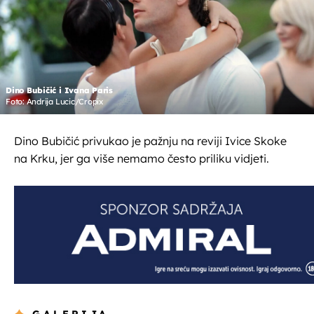
Dino Bubičić i Ivana Paris
Foto: Andrija Lucic/Cropix
Dino Bubičić privukao je pažnju na reviji Ivice Skoke
na Krku, jer ga više nemamo često priliku vidjeti.