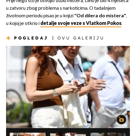
Prije nego što je osvojio titulu mistera, Dino je bio 4 mjeseca
u zatvoru zbog problema s narkoticima. O tadašnjem
životnom periodu pisao je u knjizi
"Od dilera do mistera"
,
u kojoj je otkrio i
detalje svoje veze s Vlatkom Pokos
.
POGLEDAJ
I OVU GALERIJU