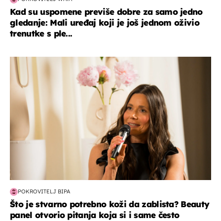
Kad su uspomene previše dobre za samo jedno
gledanje: Mali uređaj koji je još jednom oživio
trenutke s ple...
moda & ljepota
POKROVITELJ BIPA
Što je stvarno potrebno koži da zablista? Beauty
panel otvorio pitanja koja si i same često