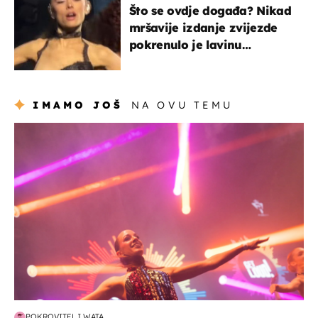
Što se ovdje događa? Nikad
mršavije izdanje zvijezde
pokrenulo je lavinu
zabrinutih komentara
IMAMO JOŠ
NA OVU TEMU
kultura & zabava
POKROVITELJ WATA