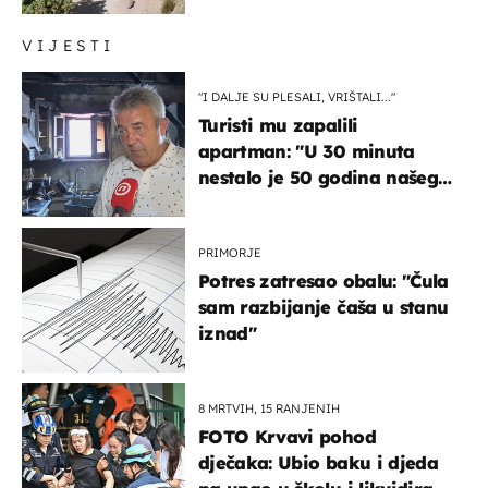
čekao…
VIJESTI
"I DALJE SU PLESALI, VRIŠTALI..."
Turisti mu zapalili
apartman: "U 30 minuta
nestalo je 50 godina našeg
života, supruga i ja ne
možemo oka sklopiti"
PRIMORJE
Potres zatresao obalu: "Čula
sam razbijanje čaša u stanu
iznad"
8 MRTVIH, 15 RANJENIH
FOTO Krvavi pohod
dječaka: Ubio baku i djeda