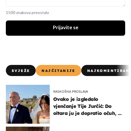
1500 znakova preostalo
Prijavite se
SVJEŽE
NAJČITANIJE
NAJKOMENTIRAN
RASKOŠNA PROSLAVA
Ovako je izgledalo
vjenčanje Tije Jurčić: Do
oltara ju je dopratio očuh, a
slavilo se uz Olivera i Rozgu