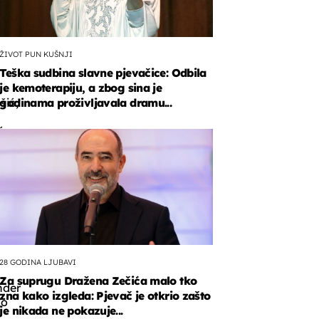
ŽIVOT PUN KUŠNJI
Teška sudbina slavne pjevačice: Odbila
je kemoterapiju, a zbog sina je
šić,
godinama proživljavala dramu...
ć,
,
ri
28 GODINA LJUBAVI
Za suprugu Dražena Zečića malo tko
der
zna kako izgleda: Pjevač je otkrio zašto
ko
je nikada ne pokazuje...