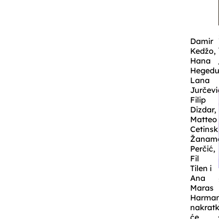
Damir
Kedžo,
Hana
Hegedu
Lana
Jurčevi
Filip
Dizdar,
Matteo
Cetinski
Žanama
Perčić,
Fil
Tilen i
Ana
Maras
Harman
nakrat
će