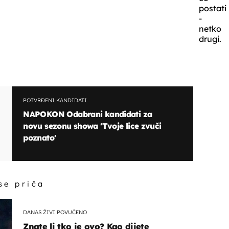
postati
-
netko
drugi.
POTVRĐENI KANDIDATI
NAPOKON Odabrani kandidati za
novu sezonu showa 'Tvoje lice zvuči
poznato'
 se priča
DANAS ŽIVI POVUČENO
Znate li tko je ovo? Kao dijete