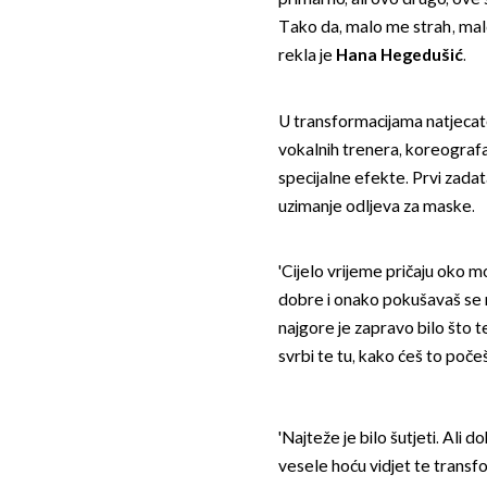
Tako da, malo me strah, mal
rekla je
Hana Hegedušić
.
U transformacijama natjecat
vokalnih trenera, koreografa
specijalne efekte. Prvi zadat
uzimanje odljeva za maske.
'Cijelo vrijeme pričaju oko m
dobre i onako pokušavaš se n
najgore je zapravo bilo što t
svrbi te tu, kako ćeš to počeš
'Najteže je bilo šutjeti. Ali 
vesele hoću vidjet te transf