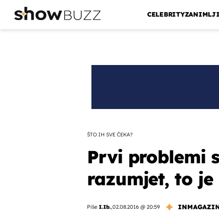
CELEBRITY
ZANIMLJ
ŠTO IH SVE ČEKA?
Prvi problemi s
razumjet, to je
INMAGAZI
Piše
I.Ib.
,
02.08.2016 @ 20:59