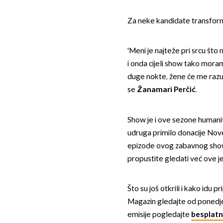
Za neke kandidate transform
'Meni je najteže pri srcu št
i onda cijeli show tako moram
duge nokte, žene će me razum
se
Žanamari Perčić
.
Show je i ove sezone humani
udruga primilo donacije Nov
epizode ovog zabavnog showa
propustite gledati već ove je
Što su još otkrili i kako idu
Magazin gledajte od ponedje
emisije pogledajte
besplatn