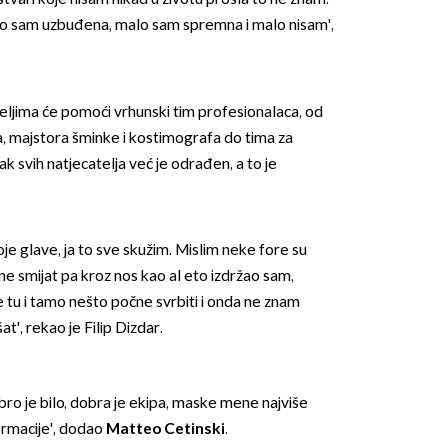
o sam uzbuđena, malo sam spremna i malo nisam',
eljima će pomoći vrhunski tim profesionalaca, od
, majstora šminke i kostimografa do tima za
ak svih natjecatelja već je odrađen, a to je
oje glave, ja to sve skužim. Mislim neke fore su
e smijat pa kroz nos kao al eto izdržao sam,
e tu i tamo nešto počne svrbiti i onda ne znam
at', rekao je Filip Dizdar.
dobro je bilo, dobra je ekipa, maske mene najviše
ormacije', dodao
Matteo Cetinski
.