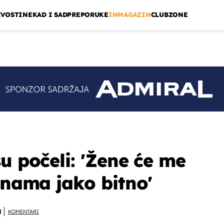
IVOSTI
NEKAD I SAD
PREPORUKE
INMAGAZIN
CLUBZONE
u počeli: 'Žene će me
 nama jako bitno'
N
KOMENTARI