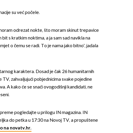
acije su već počele.
o moram odrezat nokte, što moram skinut trepavice
 bit s kratkim noktima, a ja sam sad navikla na
jet o čemu se radi. To je nama jako bitno', jadala
tarnog karaktera. Dosad je čak 26 humanitarnih
e TV, zahvaljujući pobjednicima svake pojedine
. A kako će se snaći ovogodišnji kandidati, ne
seni.
 pripreme pogledajte u prilogu IN magazina. IN
ljka do petka u 17:30 na Novoj TV, a propuštene
o na novatv.hr.