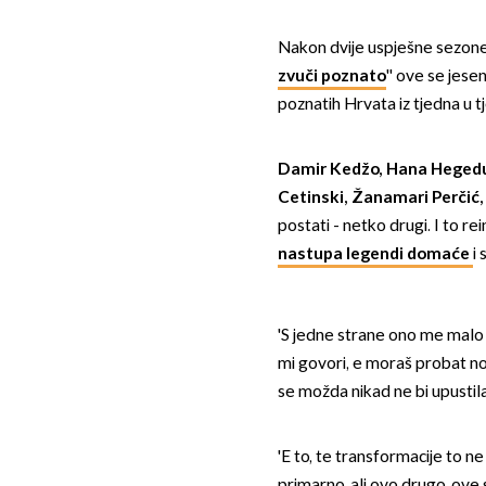
Nakon dvije uspješne sezone, 
zvuči poznato
'' ove se jes
poznatih Hrvata iz tjedna u 
Damir Kedžo, Hana Hegeduši
Cetinski, Žanamari Perčić,
postati - netko drugi. I to r
nastupa legendi domaće
i
'S jedne strane ono me malo t
mi govori, e moraš probat no
se možda nikad ne bi upustila, 
'E to, te transformacije to n
primarno, ali ovo drugo, ove 