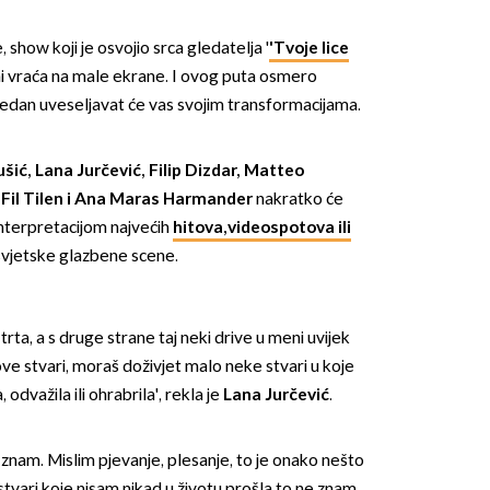
show koji je osvojio srca gledatelja '
'Tvoje lice
eni vraća na male ekrane. I ovog puta osmero
tjedan uveseljavat će vas svojim transformacijama.
ć, Lana Jurčević, Filip Dizdar, Matteo
OMOGUĆI OBAVIJESTI
 Fil Tilen i Ana Maras Harmander
nakratko će
einterpretacijom najvećih
hitova,videospotova ili
 svjetske glazbene scene.
rta, a s druge strane taj neki drive u meni uvijek
ve stvari, moraš doživjet malo neke stvari u koje
odvažila ili ohrabrila', rekla je
Lana Jurčević
.
e znam. Mislim pjevanje, plesanje, to je onako nešto
stvari koje nisam nikad u životu prošla to ne znam.