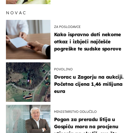
NOVAC
ZA POSLODAVCE
Kako ispravno dati nekome
otkaz i izbjeći najčešće
pogreške te sudske sporove
POVOLJNO
Dvorac u Zagorju na aukciji.
Početna cijena 1,46 milijuna
eura
MINISTARSTVO ODLUČILO
Pogon za preradu litija u
Gospiću mora na procjenu