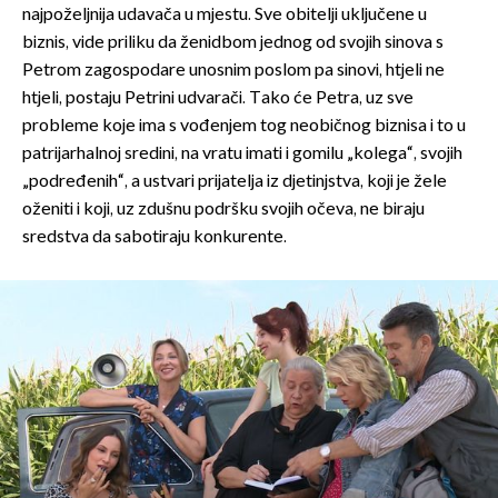
najpoželjnija udavača u mjestu. Sve obitelji uključene u
biznis, vide priliku da ženidbom jednog od svojih sinova s
Petrom zagospodare unosnim poslom pa sinovi, htjeli ne
htjeli, postaju Petrini udvarači. Tako će Petra, uz sve
probleme koje ima s vođenjem tog neobičnog biznisa i to u
patrijarhalnoj sredini, na vratu imati i gomilu „kolega“, svojih
„podređenih“, a ustvari prijatelja iz djetinjstva, koji je žele
oženiti i koji, uz zdušnu podršku svojih očeva, ne biraju
sredstva da sabotiraju konkurente.