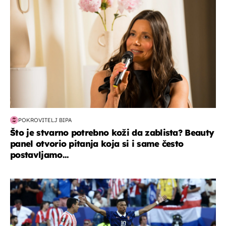
POKROVITELJ BIPA
Što je stvarno potrebno koži da zablista? Beauty
panel otvorio pitanja koja si i same često
postavljamo...
svjetsko prvenstvo 2026