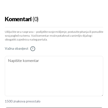
Komentari
(0)
Uključite se u raspravu – podijelite svoje mišljenje, postavite pitanja ili ponudite
svoj pogled na temu. Vaš komentar može potaknuti zanimljiv dijalog i
obogatiti zajednicu našeg portala.
Važna obavijest
!
1500 znakova preostalo