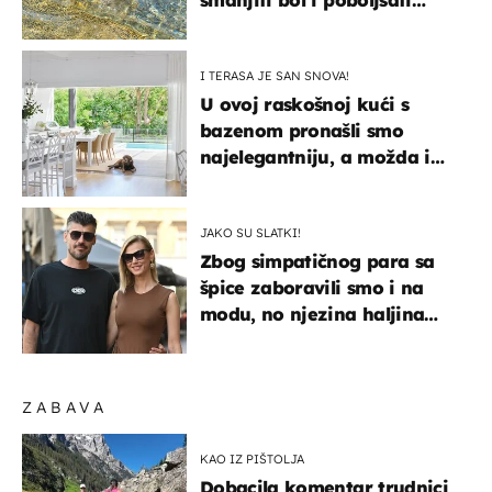
smanjiti bol i poboljšati
pokretljivost
I TERASA JE SAN SNOVA!
U ovoj raskošnoj kući s
bazenom pronašli smo
najelegantniju, a možda i
najljepšu bijelu kuhinju
JAKO SU SLATKI!
Zbog simpatičnog para sa
špice zaboravili smo i na
modu, no njezina haljina
itekako nas se dojmila
ZABAVA
KAO IZ PIŠTOLJA
Dobacila komentar trudnici