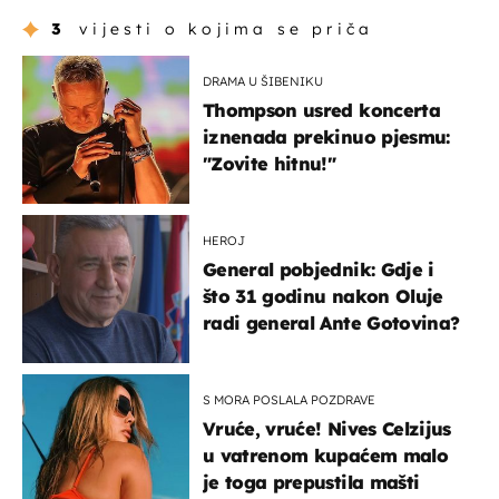
3
vijesti o kojima se priča
DRAMA U ŠIBENIKU
Thompson usred koncerta
iznenada prekinuo pjesmu:
"Zovite hitnu!"
HEROJ
General pobjednik: Gdje i
što 31 godinu nakon Oluje
radi general Ante Gotovina?
S MORA POSLALA POZDRAVE
Vruće, vruće! Nives Celzijus
u vatrenom kupaćem malo
je toga prepustila mašti