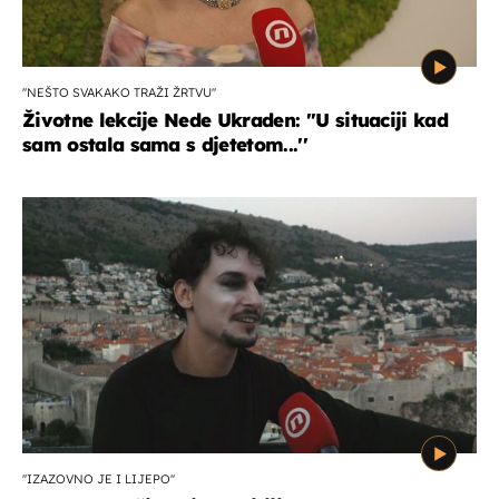
''NEŠTO SVAKAKO TRAŽI ŽRTVU''
Životne lekcije Nede Ukraden: ''U situaciji kad
sam ostala sama s djetetom...''
''IZAZOVNO JE I LIJEPO''