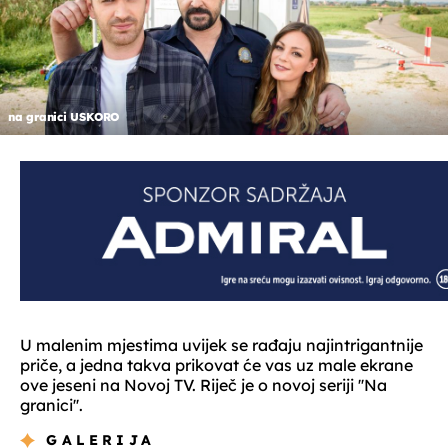
na granici USKORO
U malenim mjestima uvijek se rađaju najintrigantnije
priče, a jedna takva prikovat će vas uz male ekrane
ove jeseni na Novoj TV. Riječ je o novoj seriji ''Na
granici''.
GALERIJA