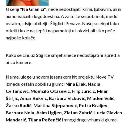
U seriji
''Na Granici'',
neće nedostajati, krimi, ljubavnih, ali ni
humorističnih dogodovština. A za to će se pobrinuti, među
ostalim, i dvije obitelji - Štiglići i Penave. Našoj su ekipi tako
otkrili tko je najljepši i najpametniji u Lokvici, ali i tko peče
najbolje kolače.
Kako se čini, uz Štigliće smijeha neće nedostajati ni ispred, a
ni iza kamere.
Naime, uloge u novom jesenskom hit projektu Nove TV,
između ostalih dobili su glumci
Nina Erak, Nadia
Cvitanović, Momčilo Otašević, Filip Juričić, Milan
Štrljić, Amar Bukvić, Barbara Vicković, Mladen Vulić,
Žarko Radić, Martina Stjepanović, Petra Kraljev,
Barbara Nola, Asim Ugljen, Zlatan Zuhrić, Lucia Glavich
Mandarić, Tijana Pečenčić
i mnogi drugi vrhunski glumci.