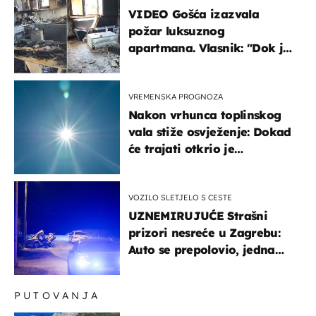
VIDEO Gošća izazvala
požar luksuznog
apartmana. Vlasnik: "Dok je
gorjelo, smijali su se, pili i
pokazivali mi srednji prst"
VREMENSKA PROGNOZA
Nakon vrhunca toplinskog
vala stiže osvježenje: Dokad
će trajati otkrio je
meteorolog
VOZILO SLETJELO S CESTE
UZNEMIRUJUĆE Strašni
prizori nesreće u Zagrebu:
Auto se prepolovio, jedna
osoba poginula
PUTOVANJA