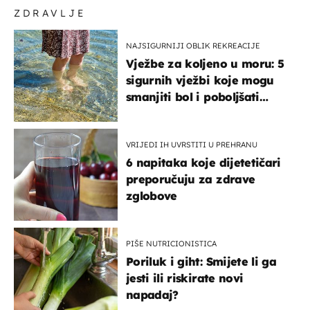
ZDRAVLJE
NAJSIGURNIJI OBLIK REKREACIJE
Vježbe za koljeno u moru: 5
sigurnih vježbi koje mogu
smanjiti bol i poboljšati
pokretljivost
VRIJEDI IH UVRSTITI U PREHRANU
6 napitaka koje dijetetičari
preporučuju za zdrave
zglobove
PIŠE NUTRICIONISTICA
Poriluk i giht: Smijete li ga
jesti ili riskirate novi
napadaj?