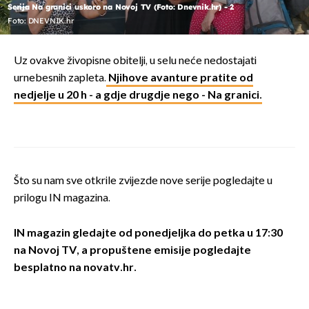
Serija Na granici uskoro na Novoj TV (Foto: Dnevnik.hr) - 2
Foto: DNEVNIK.hr
Uz ovakve živopisne obitelji, u selu neće nedostajati
urnebesnih zapleta.
Njihove avanture pratite od
nedjelje u 20 h - a gdje drugdje nego - Na granici.
Što su nam sve otkrile zvijezde nove serije pogledajte u
prilogu IN magazina.
IN magazin gledajte od ponedjeljka do petka u 17:30
na Novoj TV, a propuštene emisije pogledajte
besplatno na novatv.hr.