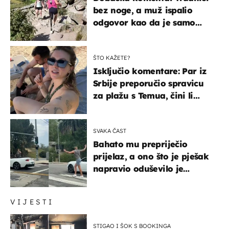
bez noge, a muž ispalio
odgovor kao da je samo
čekao…
ŠTO KAŽETE?
Isključio komentare: Par iz
Srbije preporučio spravicu
za plažu s Temua, čini li
vam se ovo sigurnim?
SVAKA ČAST
Bahato mu prepriječio
prijelaz, a ono što je pješak
napravio oduševilo je
društvene mreže
VIJESTI
STIGAO I ŠOK S BOOKINGA