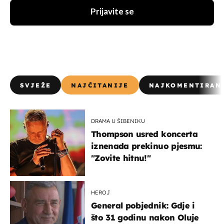
Prijavite se
SVJEŽE
NAJČITANIJE
NAJKOMENTIRAN
DRAMA U ŠIBENIKU
Thompson usred koncerta
iznenada prekinuo pjesmu:
"Zovite hitnu!"
HEROJ
General pobjednik: Gdje i
što 31 godinu nakon Oluje