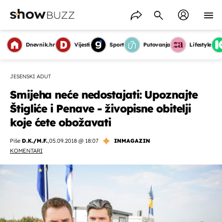
Dnevnik.hr
Vijesti
Sport
Putovanja
Lifestyle
JESENSKI ADUT
Smijeha neće nedostajati: Upoznajte
Štigliće i Penave - živopisne obitelji
koje ćete obožavati
Piše
D.K./M.F.
,
05.09.2018 @ 18:07
INMAGAZIN
KOMENTARI
OMOGUĆI OBAVIJESTI