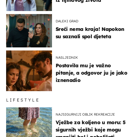
iz njihovog života
DALEKI GRAD
Sreći nema kraja! Napokon
su saznali spol djeteta
NASLJEDNIK
Postavila mu je važno
pitanje, a odgovor ju je jako
iznenadio
LIFESTYLE
NAJSIGURNIJI OBLIK REKREACIJE
Vježbe za koljeno u moru: 5
sigurnih vježbi koje mogu