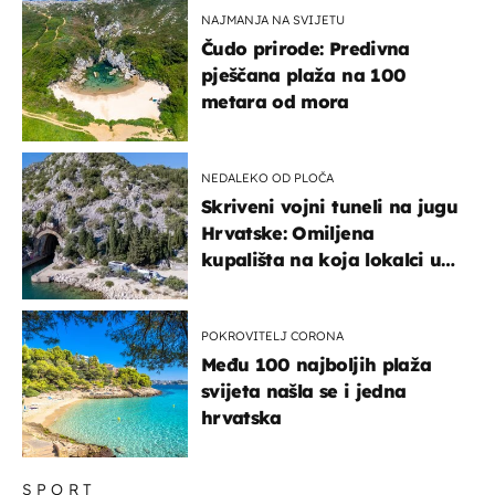
NAJMANJA NA SVIJETU
Čudo prirode: Predivna
pješčana plaža na 100
metara od mora
NEDALEKO OD PLOČA
Skriveni vojni tuneli na jugu
Hrvatske: Omiljena
kupališta na koja lokalci u
miru dolaze roniti i skakati
u more
POKROVITELJ CORONA
Među 100 najboljih plaža
svijeta našla se i jedna
hrvatska
SPORT