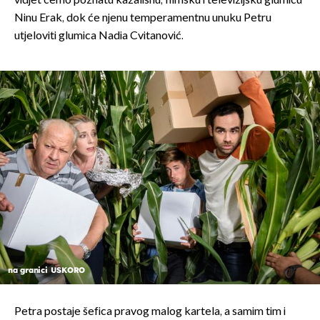
vidjet ćemo poznatu kazališnu, filmsku i televizijsku glumicu
Ninu Erak, dok će njenu temperamentnu unuku Petru
utjeloviti glumica Nadia Cvitanović.
na granici USKORO
Petra postaje šefica pravog malog kartela, a samim tim i