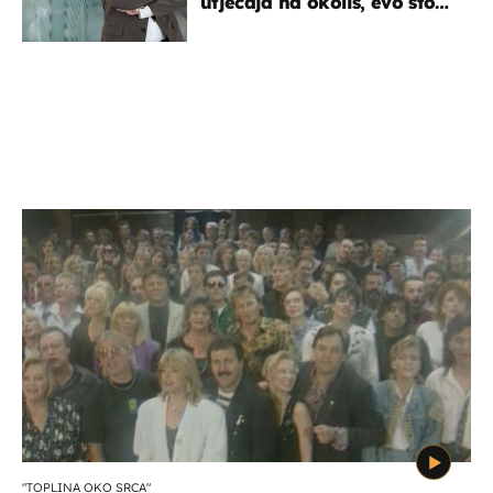
utjecaja na okoliš, evo što
kaže ulagač
"TOPLINA OKO SRCA"