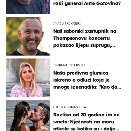
radi general Ante Gotovina?
IMAJU TRI KĆERI
Naš saborski zastupnik na
Thompsonovu koncertu
pokazao lijepu suprugu,
koja godinama izbjegava
javnost
ISKRENI INTERVJU!
Naša predivna glumica
iskreno o odluci koja je
mnoge iznenadila: ''Kao da
mi je veliki teret pao s leđa''
LJETNA ROMANTIKA
Razlika od 20 godina im ne
smeta: Nježnosti na moru
otkrile su koliko su i dalje