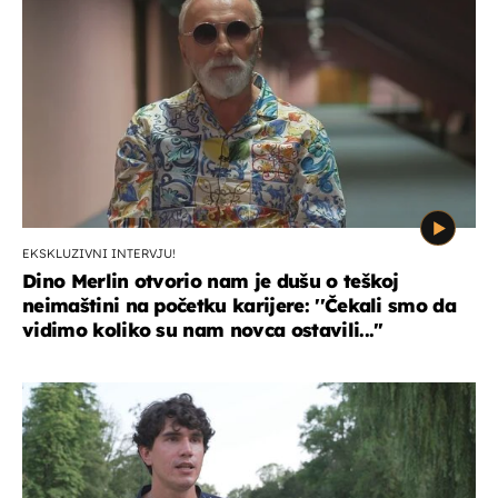
EKSKLUZIVNI INTERVJU!
Dino Merlin otvorio nam je dušu o teškoj
neimaštini na početku karijere: ''Čekali smo da
vidimo koliko su nam novca ostavili...''