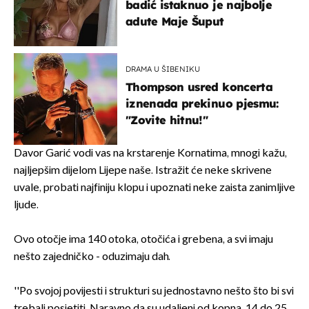
badić istaknuo je najbolje
adute Maje Šuput
DRAMA U ŠIBENIKU
Thompson usred koncerta
iznenada prekinuo pjesmu:
"Zovite hitnu!"
Davor Garić vodi vas na krstarenje Kornatima, mnogi kažu,
najljepšim dijelom Lijepe naše. Istražit će neke skrivene
uvale, probati najfiniju klopu i upoznati neke zaista zanimljive
ljude.
Ovo otočje ima 140 otoka, otočića i grebena, a svi imaju
nešto zajedničko - oduzimaju dah.
''Po svojoj povijesti i strukturi su jednostavno nešto što bi svi
trebali posjetiti. Naravno da su udaljeni od kopna, 14 do 25