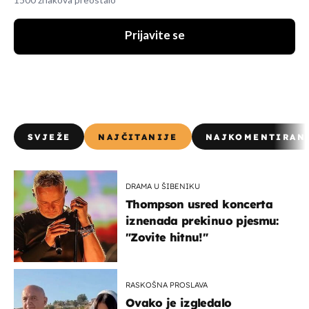
1500 znakova preostalo
Prijavite se
SVJEŽE
NAJČITANIJE
NAJKOMENTIRAN
DRAMA U ŠIBENIKU
Thompson usred koncerta
iznenada prekinuo pjesmu:
"Zovite hitnu!"
RASKOŠNA PROSLAVA
Ovako je izgledalo