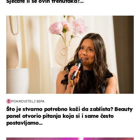
Sjećate li se ovih trenutaka?...
moda & ljepota
POKROVITELJ BIPA
Što je stvarno potrebno koži da zablista? Beauty
panel otvorio pitanja koja si i same često
postavljamo...