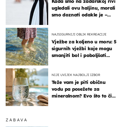
Kada smo na zadarskoj rivi
ugledali ovu haljinu, morali
smo doznati odakle je –
košta samo 18 eura
NAJSIGURNIJI OBLIK REKREACIJE
Vježbe za koljeno u moru: 5
sigurnih vježbi koje mogu
smanjiti bol i poboljšati
pokretljivost
NIJE UVIJEK NAJBOLJI IZBOR
Teže vam je piti običnu
vodu pa posežete za
mineralnom? Evo što to čini
organizmu
ZABAVA