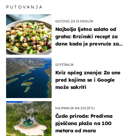
PUTOVANJA
GOTOVO ZA 15 MINUTA
Najbolja ljetna salata od
graha: Brzinski recept za
dane kada je prevruće za
kuhanje
15 PITANJA
Kviz općeg znanja: Za one
pred kojima se i Google
može sakriti
NAJMANJA NA SVIJETU
Čudo prirode: Predivna
pješčana plaža na 100
metara od mora