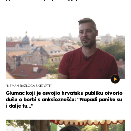
"NEMAM RAZLOGA SKRIVATI"
Glumac koji je osvojio hrvatsku publiku otvorio
dušu o borbi s anksioznošću: "Napadi panike su
i dalje tu..."