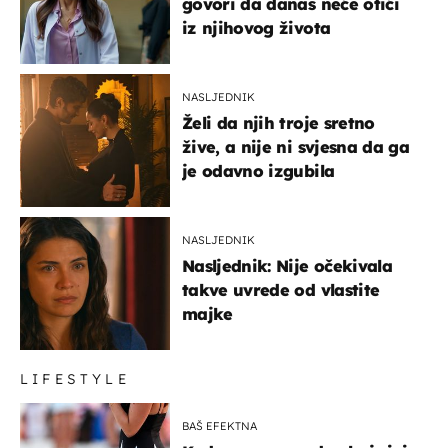
govori da danas neće otići
iz njihovog života
NASLJEDNIK
Želi da njih troje sretno
žive, a nije ni svjesna da ga
je odavno izgubila
NASLJEDNIK
Nasljednik: Nije očekivala
takve uvrede od vlastite
majke
LIFESTYLE
BAŠ EFEKTNA