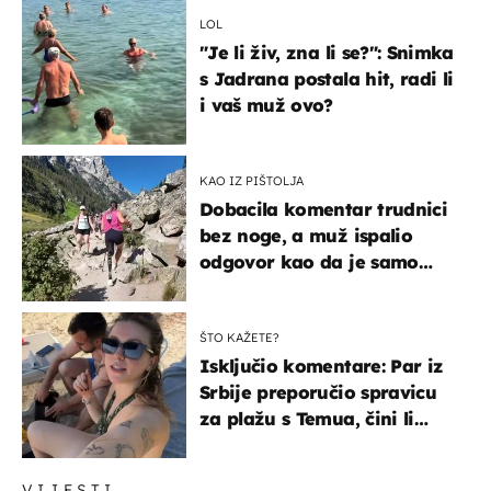
LOL
"Je li živ, zna li se?": Snimka
s Jadrana postala hit, radi li
i vaš muž ovo?
KAO IZ PIŠTOLJA
Dobacila komentar trudnici
bez noge, a muž ispalio
odgovor kao da je samo
čekao…
ŠTO KAŽETE?
Isključio komentare: Par iz
Srbije preporučio spravicu
za plažu s Temua, čini li
vam se ovo sigurnim?
VIJESTI