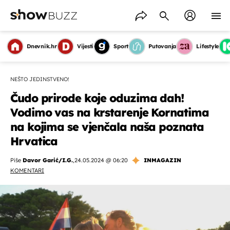
Dnevnik.hr
Vijesti
Sport
Putovanja
Lifestyle
NEŠTO JEDINSTVENO!
Čudo prirode koje oduzima dah!
Vodimo vas na krstarenje Kornatima
na kojima se vjenčala naša poznata
Hrvatica
Piše
Davor Garić/I.G.
,
24.05.2024 @ 06:20
INMAGAZIN
KOMENTARI
OMOGUĆI OBAVIJESTI