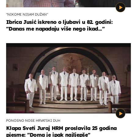
"NIKOME NISAM DUŽAN"
Ibrica Jusić iskreno o ljubavi u 82. godini:
"Danas me napadaju više nego ikad..."
PONOSNO NOSE HRVATSKI DUH
Klapa Sveti Juraj HRM proslavila 25 godina
pjesme: "Doma je ipak najljepše"