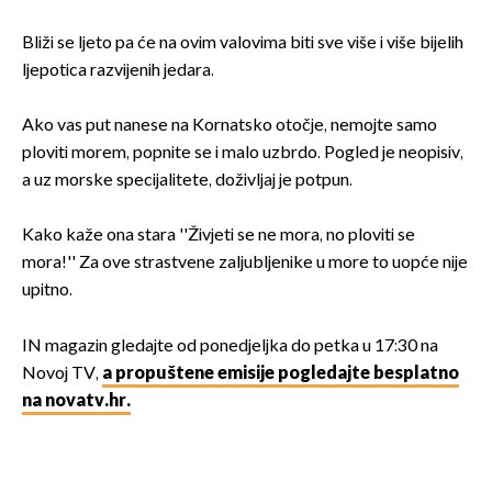
Bliži se ljeto pa će na ovim valovima biti sve više i više bijelih
ljepotica razvijenih jedara.
Ako vas put nanese na Kornatsko otočje, nemojte samo
ploviti morem, popnite se i malo uzbrdo. Pogled je neopisiv,
a uz morske specijalitete, doživljaj je potpun.
Kako kaže ona stara ''Živjeti se ne mora, no ploviti se
mora!'' Za ove strastvene zaljubljenike u more to uopće nije
upitno.
IN magazin gledajte od ponedjeljka do petka u 17:30 na
Novoj TV,
a propuštene emisije pogledajte besplatno
na novatv.hr.