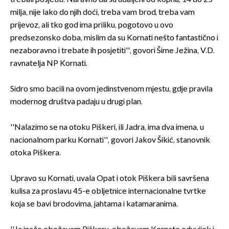
milja, nije lako do njih doći, treba vam brod, treba vam
prijevoz, ali tko god ima priliku, pogotovo u ovo
predsezonsko doba, mislim da su Kornati nešto fantastično i
nezaboravno i trebate ih posjetiti'', govori Šime Ježina, V.D.
ravnatelja NP Kornati.
Sidro smo bacili na ovom jedinstvenom mjestu, gdje pravila
modernog društva padaju u drugi plan.
''Nalazimo se na otoku Piškeri, ili Jadra, ima dva imena, u
nacionalnom parku Kornati'', govori Jakov Šikić, stanovnik
otoka Piškera.
Upravo su Kornati, uvala Opat i otok Piškera bili savršena
kulisa za proslavu 45-e obljetnice internacionalne tvrtke
koja se bavi brodovima, jahtama i katamaranima.