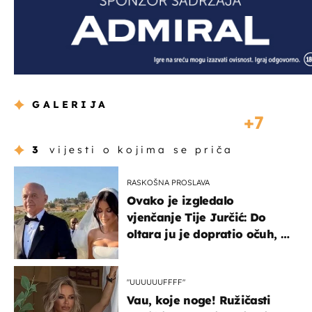
GALERIJA
7
3
vijesti o kojima se priča
RASKOŠNA PROSLAVA
Ovako je izgledalo
vjenčanje Tije Jurčić: Do
oltara ju je dopratio očuh, a
slavilo se uz Olivera i Rozgu
"UUUUUUFFFF"
Vau, koje noge! Ružičasti