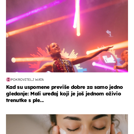
kultura & zabava
POKROVITELJ WATA
Kad su uspomene previše dobre za samo jedno
gledanje: Mali uređaj koji je još jednom oživio
trenutke s ple...
moda & ljepota