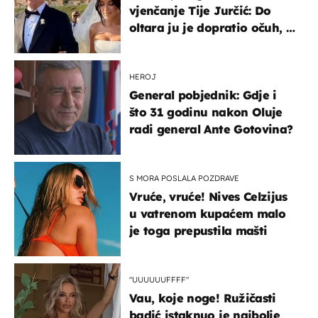
vjenčanje Tije Jurčić: Do
oltara ju je dopratio očuh, a
slavilo se uz Olivera i Rozgu
HEROJ
General pobjednik: Gdje i
što 31 godinu nakon Oluje
radi general Ante Gotovina?
S MORA POSLALA POZDRAVE
Vruće, vruće! Nives Celzijus
u vatrenom kupaćem malo
je toga prepustila mašti
"UUUUUUFFFF"
Vau, koje noge! Ružičasti
badić istaknuo je najbolje