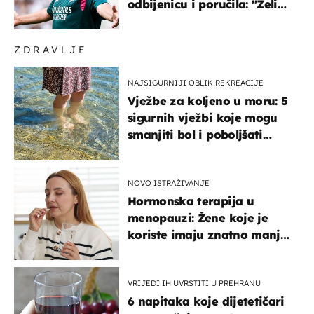
odbijenicu i poručila: "Želim
u Barcelonu"
ZDRAVLJE
NAJSIGURNIJI OBLIK REKREACIJE
Vježbe za koljeno u moru: 5
sigurnih vježbi koje mogu
smanjiti bol i poboljšati
pokretljivost
NOVO ISTRAŽIVANJE
Hormonska terapija u
menopauzi: Žene koje je
koriste imaju znatno manji
rizik od ovoga
VRIJEDI IH UVRSTITI U PREHRANU
6 napitaka koje dijetetičari