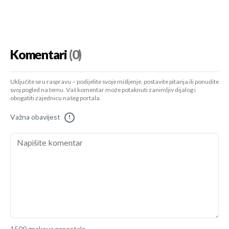
Komentari
(0)
Uključite se u raspravu – podijelite svoje mišljenje, postavite pitanja ili ponudite
svoj pogled na temu. Vaš komentar može potaknuti zanimljiv dijalog i
obogatiti zajednicu našeg portala.
Važna obavijest
!