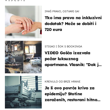
IMAŠ PRAVO, OSTVARI GA!
Tko ima pravo na inkluzivni
dodatak? Može se dobiti i
720 eura
STIGAO I ŠOK S BOOKINGA
VIDEO Gošća izazvala
požar luksuznog
apartmana. Vlasnik: "Dok je
gorjelo, smijali su se, pili i
pokazivali mi srednji prst"
KRENULO OD BRZE HRANE
Je li ovo povrće krivo za
epidemiju? Stotine
zaraženih, restorani hitno
povukli proizvod