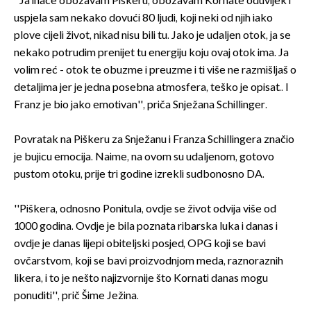
''Ja inače obožavam Piškeru, obožavam Kornate oduvijek i
uspjela sam nekako dovući 80 ljudi, koji neki od njih iako
plove cijeli život, nikad nisu bili tu. Jako je udaljen otok, ja se
nekako potrudim prenijet tu energiju koju ovaj otok ima. Ja
volim reć - otok te obuzme i preuzme i ti više ne razmišljaš o
detaljima jer je jedna posebna atmosfera, teško je opisat.. I
Franz je bio jako emotivan'', priča Snježana Schillinger.
Povratak na Piškeru za Snježanu i Franza Schillingera značio
je bujicu emocija. Naime, na ovom su udaljenom, gotovo
pustom otoku, prije tri godine izrekli sudbonosno DA.
''Piškera, odnosno Ponitula, ovdje se život odvija više od
1000 godina. Ovdje je bila poznata ribarska luka i danas i
ovdje je danas lijepi obiteljski posjed, OPG koji se bavi
ovčarstvom, koji se bavi proizvodnjom meda, raznoraznih
likera, i to je nešto najizvornije što Kornati danas mogu
ponuditi'', prič Šime Ježina.