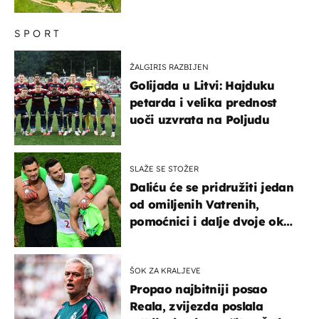
SPORT
ŽALGIRIS RAZBIJEN
Golijada u Litvi: Hajduku
petarda i velika prednost
uoči uzvrata na Poljudu
SLAŽE SE STOŽER
Daliću će se pridružiti jedan
od omiljenih Vatrenih,
pomoćnici i dalje dvoje oko
ponude
ŠOK ZA KRALJEVE
Propao najbitniji posao
Reala, zvijezda poslala