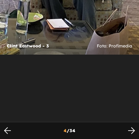
Clint Eastwood - 3
Foto: Profimedia
4
/
34