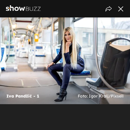
Iva Pandžić - 1
Foto: Igor Kralj/Pixsell