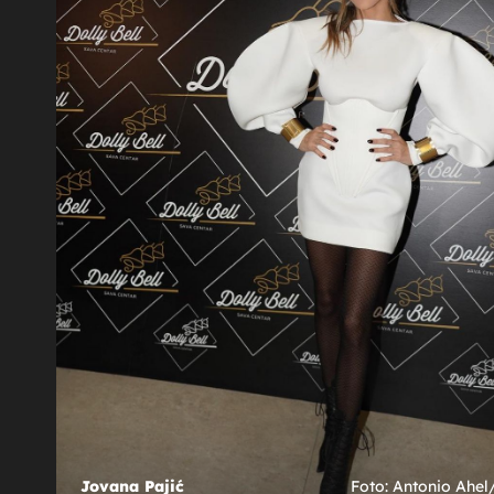
26
+
5
GODINAMA SE ZNAJU
o je
Tko je pjevačica koju su godinama
piraju!
povezivali s Marijom Šerifović? Poslije
duge pauze pokorila je glazbenu scenu
ić
 Pajić, Marija Šerifović
 Šerifović sa sinom - 2
 Šerifović sa sinom - 3
Jovana Pajić
Jovana Pajić
Jovana Pajić
Marija Šerifović - 8
Marija Šerifović - 7
Marija Šerifović - 9
Marija Šerifović - 14
Marija Šerifović - 4
Marija Šerifović - 5
Foto: Hrvoje Skočić/
Foto: Hrvoje Skočić/
Foto: Hrvoje Skočić/
Foto: Hrvoje Skočić/
Foto: Hrvoje Skočić/
Foto: Hrvoje Skočić/
Foto: Antonio Ahe
Foto: Antonio Ahe