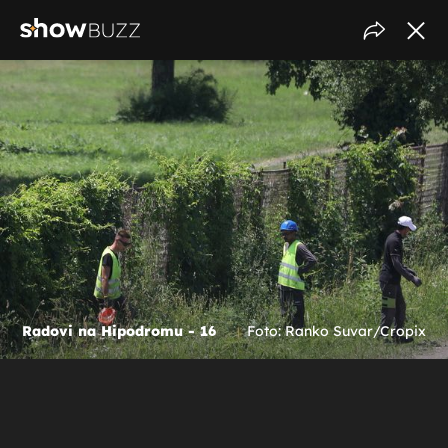
Radovi na Hipodromu - 16
Foto: Ranko Suvar/Cropix