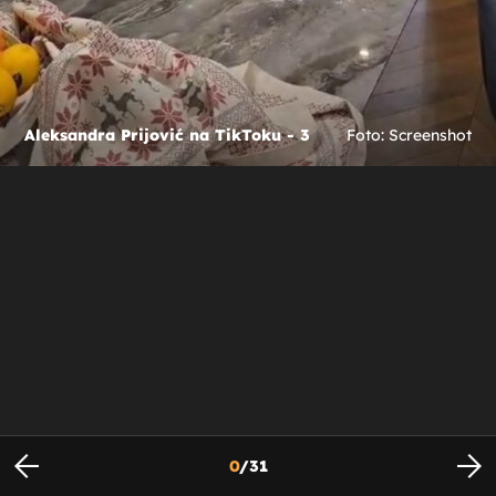
Aleksandra Prijović na TikToku - 3
Foto: Screenshot
0
/
31