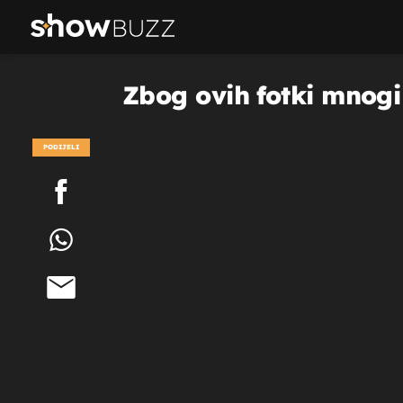
Zbog ovih fotki mnogi
PODIJELI
POGLEDAJ