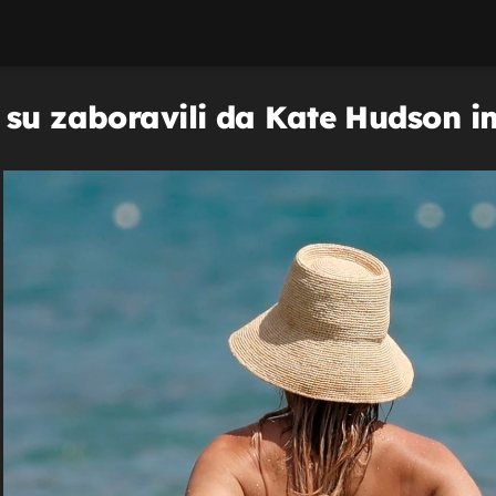
 su zaboravili da Kate Hudson 