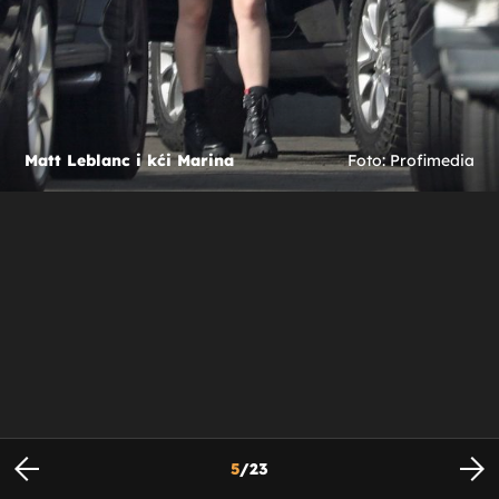
Matt Leblanc i kći Marina
Foto: Profimedia
5
/
23