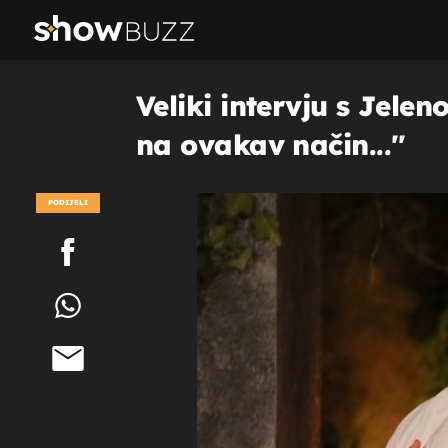
Veliki intervju s Jele
na ovakav način...''
PODIJELI
POGLEDAJ