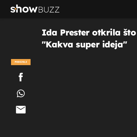
Ida Prester otkrila št
"Kakva super ideja"
PODIJELI
POGLEDAJ