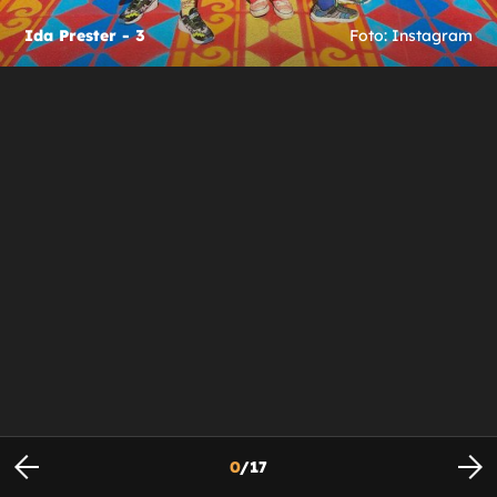
Ida Prester - 3
Foto: Instagram
0
/
17