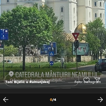
Toni Bijelić u Rumunjskoj
Foto: Instagram
0
/
4