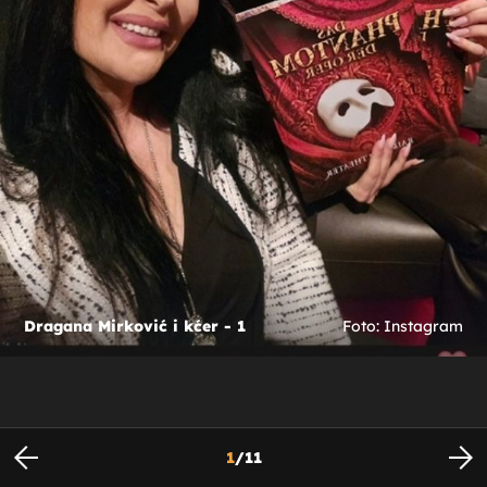
Dragana Mirković i kćer - 1
Foto: Instagram
1
/
11