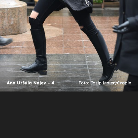
Ana Uršula Najev - 4
Foto: Josip Moler/Cropix