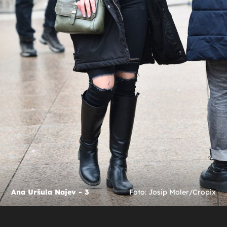
Ana Uršula Najev - 3
Foto: Josip Moler/Cropix