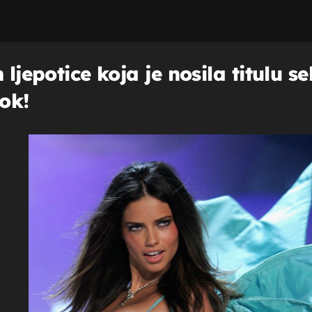
m ljepotice koja je nosila titulu
šok!