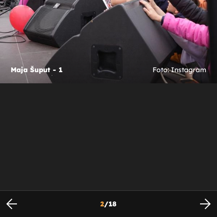
Maja Šuput - 1
Foto: Instagram
2
/
18