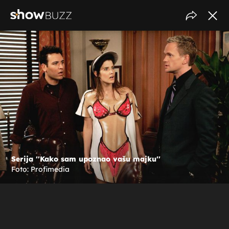
Serija ''Kako sam upoznao vašu majku''
Foto: Profimedia