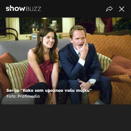
Serija ''Kako sam upoznao vašu majku''
Foto: Profimedia