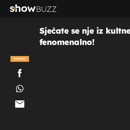
Sjećate se nje iz kult
fenomenalno!
PODIJELI
POGLEDAJ