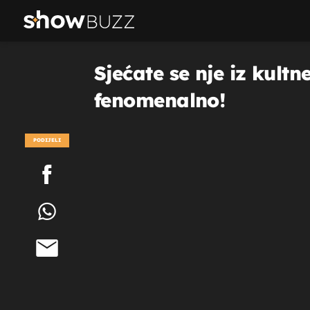
Sjećate se nje iz kult
fenomenalno!
PODIJELI
POGLEDAJ