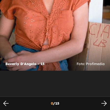
Beverly D'Angelo - 15
Foto: Profimedia
0
/
15