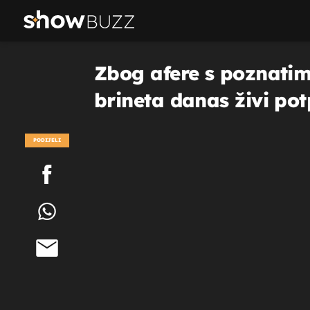
Zbog afere s poznatim 
brineta danas živi po
PODIJELI
POGLEDAJ