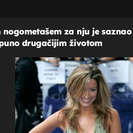
nogometašem za nju je saznao cij
tpuno drugačijim životom