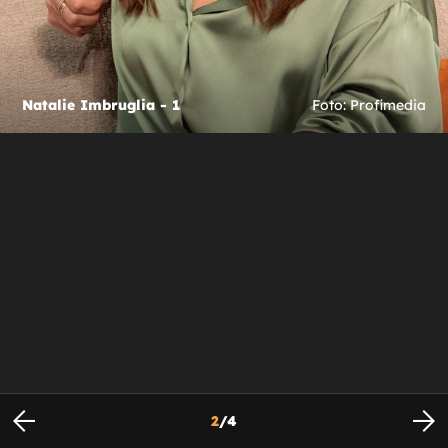
Natalie Imbruglia - 1
Foto: Profimedia
2
/
4