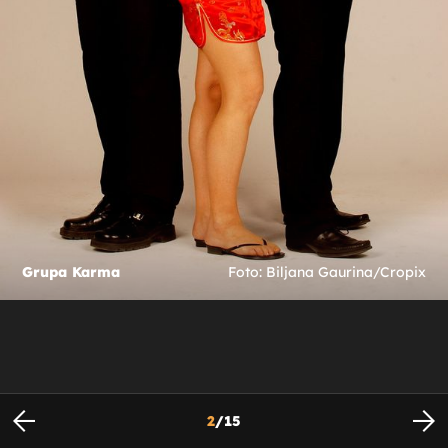
Grupa Karma
Foto: Biljana Gaurina/Cropix
2
/
15