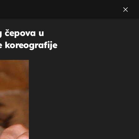
og čepova u
e koreografije