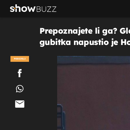
Prepoznajete li ga? G
gubitka napustio je H
PODIJELI
POGLEDAJ