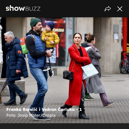
Franka Batelić i Vedran Ćorluka - 1
Foto: Josip Moler/Cropix